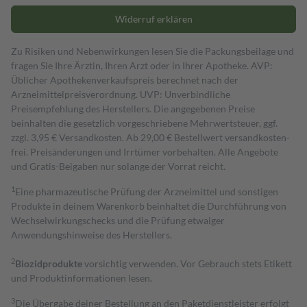
Widerruf erklären
Zu Risiken und Nebenwirkungen lesen Sie die Packungsbeilage und
fragen Sie Ihre Ärztin, Ihren Arzt oder in Ihrer Apotheke. AVP:
Üblicher Apothekenverkaufspreis berechnet nach der
Arzneimittelpreisverordnung. UVP: Unverbindliche
Preisempfehlung des Herstellers. Die angegebenen Preise
beinhalten die gesetzlich vorgeschriebene Mehrwertsteuer, ggf.
zzgl. 3,95 € Versandkosten. Ab 29,00 € Bestell­wert versand­kosten­
frei. Preisänderungen und Irrtümer vorbehalten. Alle Angebote
und Gratis-Beigaben nur solange der Vorrat reicht.
1
Eine pharmazeutische Prüfung der Arzneimittel und sonstigen
Produkte in deinem Warenkorb beinhaltet die Durchführung von
Wechselwirkungschecks und die Prüfung etwaiger
Anwendungshinweise des Herstellers.
2
Biozidprodukte
vorsichtig verwenden. Vor Gebrauch stets Etikett
und Produktinformationen lesen.
3
Die Übergabe deiner Bestellung an den Paketdienstleister erfolgt