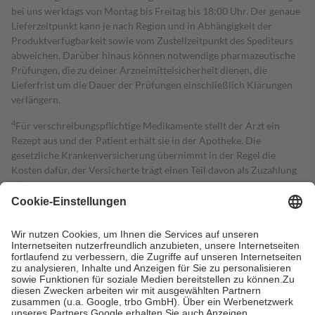
bei uns werktags von Montag bis Freitag bis 18:00 Uhr. Der genaue
Lieferzeitpunkt kann je nach Region und in Abhängigkeit der
Produktverfügbarkeit sowie vom Zustellzeitpunkt des Spediteurs
abweichen. Darüber hinaus können notwendige pharmazeutische
Prüfungen, die zu deiner Arzneimittelsicherheit dienen, die
Lieferfrist um die Dauer der Prüfungen einschließlich Klärungen
verlängern.
4
Für verschreibungspflichtige Medikamente stellt der Arzt ein
Rezept aus und der Patient erhält sie in der Apotheke. Die
gesetzliche Krankenversicherung übernimmt in der Regel die
Kosten dafür, der Versicherte trägt einen Teil davon als Zuzahlung
mit.
Grundsätzlich leisten Mitglieder Zuzahlungen in Höhe von zehn
Prozent des Abgabepreises,
mindestens
jedoch
fünf Euro
und
höchstens zehn Euro.
Es sind jedoch nie mehr als die tatsächlichen
Kosten der Leistung zu entrichten.
Diese Regeln gelten grundsätzlich auch für Online-Apotheken.
Bei Heilmitteln und häuslicher Krankenpflege beträgt die
Zuzahlung zehn Prozent der Kosten sowie zehn Euro je
Verordnung.