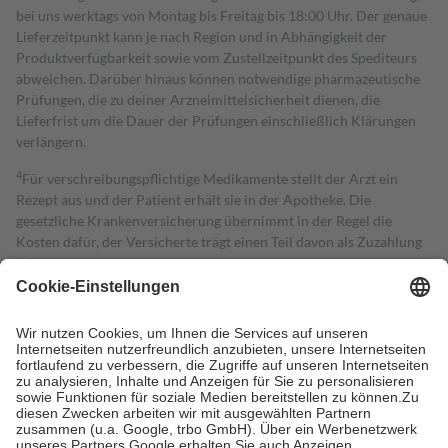
bei uns werktags von Montag bis Freitag bis 18:00 Uhr. Der genaue
Lieferzeitpunkt kann je nach Region und in Abhängigkeit der
Produktverfügbarkeit sowie vom Zustellzeitpunkt des Spediteurs
abweichen. Darüber hinaus können notwendige pharmazeutische
Prüfungen, die zu deiner Arzneimittelsicherheit dienen, die
Lieferfrist um die Dauer der Prüfungen einschließlich Klärungen
verlängern.
4
Für verschreibungspflichtige Medikamente stellt der Arzt ein
Rezept aus und der Patient erhält sie in der Apotheke. Die
gesetzliche Krankenversicherung übernimmt in der Regel die
Kosten dafür, der Versicherte trägt einen Teil davon als Zuzahlung
mit.
Grundsätzlich leisten Mitglieder Zuzahlungen in Höhe von zehn
Prozent des Abgabepreises,
mindestens
jedoch
fünf Euro
und
höchstens zehn Euro.
Es sind jedoch nie mehr als die tatsächlichen
Kosten der Leistung zu entrichten.
Diese Regeln gelten grundsätzlich auch für Online-Apotheken.
Bei Heilmitteln und häuslicher Krankenpflege beträgt die
Zuzahlung zehn Prozent der Kosten sowie zehn Euro je
Verordnung.