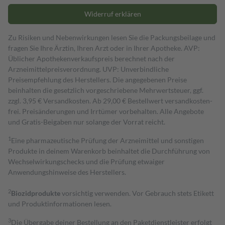
Widerruf erklären
Zu Risiken und Nebenwirkungen lesen Sie die Packungsbeilage und
fragen Sie Ihre Ärztin, Ihren Arzt oder in Ihrer Apotheke. AVP:
Üblicher Apothekenverkaufspreis berechnet nach der
Arzneimittelpreisverordnung. UVP: Unverbindliche
Preisempfehlung des Herstellers. Die angegebenen Preise
beinhalten die gesetzlich vorgeschriebene Mehrwertsteuer, ggf.
zzgl. 3,95 € Versandkosten. Ab 29,00 € Bestell­wert versand­kosten­
frei. Preisänderungen und Irrtümer vorbehalten. Alle Angebote
und Gratis-Beigaben nur solange der Vorrat reicht.
1
Eine pharmazeutische Prüfung der Arzneimittel und sonstigen
Produkte in deinem Warenkorb beinhaltet die Durchführung von
Wechselwirkungschecks und die Prüfung etwaiger
Anwendungshinweise des Herstellers.
2
Biozidprodukte
vorsichtig verwenden. Vor Gebrauch stets Etikett
und Produktinformationen lesen.
3
Die Übergabe deiner Bestellung an den Paketdienstleister erfolgt