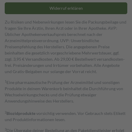
Widerruf erklären
Zu Risiken und Nebenwirkungen lesen Sie die Packungsbeilage und
fragen Sie Ihre Ärztin, Ihren Arzt oder in Ihrer Apotheke. AVP:
Üblicher Apothekenverkaufspreis berechnet nach der
Arzneimittelpreisverordnung. UVP: Unverbindliche
Preisempfehlung des Herstellers. Die angegebenen Preise
beinhalten die gesetzlich vorgeschriebene Mehrwertsteuer, ggf.
zzgl. 3,95 € Versandkosten. Ab 29,00 € Bestell­wert versand­kosten­
frei. Preisänderungen und Irrtümer vorbehalten. Alle Angebote
und Gratis-Beigaben nur solange der Vorrat reicht.
1
Eine pharmazeutische Prüfung der Arzneimittel und sonstigen
Produkte in deinem Warenkorb beinhaltet die Durchführung von
Wechselwirkungschecks und die Prüfung etwaiger
Anwendungshinweise des Herstellers.
2
Biozidprodukte
vorsichtig verwenden. Vor Gebrauch stets Etikett
und Produktinformationen lesen.
3
Die Übergabe deiner Bestellung an den Paketdienstleister erfolgt