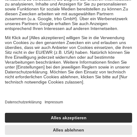
Bei Heilmitteln und häuslicher Krankenpflege beträgt die
Zuzahlung zehn Prozent der Kosten sowie zehn Euro je
Verordnung.
Um das Engagement der Versicherten für ihre eigene Gesundheit zu
stärken und die besondere Stellung der Familie zu unterstützen,
fallen
keine Zuzahlungen
an bei:
• Kindern und Jugendlichen bis zum vollendeten 18. Lebensjahr
mit Ausnahme der Fahrkosten
• Untersuchungen zur Vorsorge und Früherkennung, die von der
GKV getragen werden
• empfohlenen Schutzimpfungen
• Harn- und Blutteststreifen
Wir nutzen Trusted Shops als unabhängigen Dienstleister für die
Einholung von Bewertungen. Trusted Shops hat Maßnahmen
getroffen, um sicherzustellen, dass es sich um echte Bewertungen
handelt. Mehr Informationen findest du hier:
https://help.etrusted.com/hc/de/articles/4419944605341
Einige Bilder und Inhalte wurden unter Zuhilfenahme künstlicher
Intelligenz erstellt.