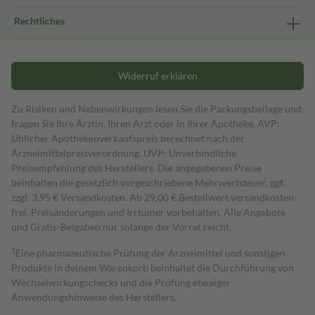
Rechtliches
Widerruf erklären
Zu Risiken und Nebenwirkungen lesen Sie die Packungsbeilage und
fragen Sie Ihre Ärztin, Ihren Arzt oder in Ihrer Apotheke. AVP:
Üblicher Apothekenverkaufspreis berechnet nach der
Arzneimittelpreisverordnung. UVP: Unverbindliche
Preisempfehlung des Herstellers. Die angegebenen Preise
beinhalten die gesetzlich vorgeschriebene Mehrwertsteuer, ggf.
zzgl. 3,95 € Versandkosten. Ab 29,00 € Bestell­wert versand­kosten­
frei. Preisänderungen und Irrtümer vorbehalten. Alle Angebote
und Gratis-Beigaben nur solange der Vorrat reicht.
1
Eine pharmazeutische Prüfung der Arzneimittel und sonstigen
Produkte in deinem Warenkorb beinhaltet die Durchführung von
Wechselwirkungschecks und die Prüfung etwaiger
Anwendungshinweise des Herstellers.