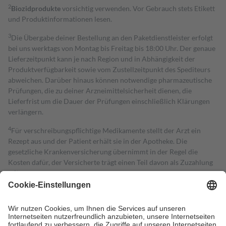
2
Biozidprodukte
vorsichtig verwenden. Vor Gebrauch stets Etikett
und Produktinformationen lesen.
3
Die Übergabe deiner Bestellung an den Paketdienstleister erfolgt
bei uns werktags von Montag bis Freitag bis 18:00 Uhr. Der genaue
Lieferzeitpunkt kann je nach Region und in Abhängigkeit der
Produktverfügbarkeit sowie vom Zustellzeitpunkt des Spediteurs
abweichen. Darüber hinaus können notwendige pharmazeutische
Prüfungen, die zu deiner Arzneimittelsicherheit dienen, die
Lieferfrist um die Dauer der Prüfungen einschließlich Klärungen
verlängern.
4
Für verschreibungspflichtige Medikamente stellt der Arzt ein
Rezept aus und der Patient erhält sie in der Apotheke. Die
gesetzliche Krankenversicherung übernimmt in der Regel die
Kosten dafür, der Versicherte trägt einen Teil davon als Zuzahlung
mit.
Grundsätzlich leisten Mitglieder Zuzahlungen in Höhe von zehn
Prozent des Abgabepreises,
mindestens
jedoch
fünf Euro
und
höchstens zehn Euro.
Es sind jedoch nie mehr als die tatsächlichen
Kosten der Leistung zu entrichten.
Diese Regeln gelten grundsätzlich auch für Online-Apotheken.