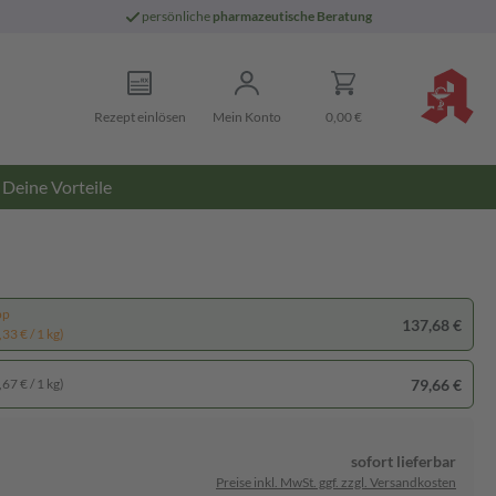
persönliche
pharmazeutische Beratung
Rezept einlösen
Mein Konto
0,00 €
Deine Vorteile
pp
137,68 €
33 € / 1 kg)
79,66 €
67 € / 1 kg)
sofort lieferbar
Preise inkl. MwSt. ggf. zzgl. Versandkosten