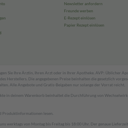
nto
Newsletter anfordern
Freunde werben
gen
E-Rezept einlösen
Papier Rezept einlösen
g
gen Sie Ihre Ärztin, Ihren Arzt oder in Ihrer Apotheke. AVP: Üblicher A
s Herstellers. Die angegebenen Preise beinhalten die gesetzlich vorgesc
alten. Alle Angebote und Gratis-Beigaben nur solange der Vorrat reicht.
dukte in deinem Warenkorb beinhaltet die Durchführung von Wechselwir
nd Produktinformationen lesen.
 uns werktags von Montag bis Freitag bis 18:00 Uhr. Der genaue Lieferze