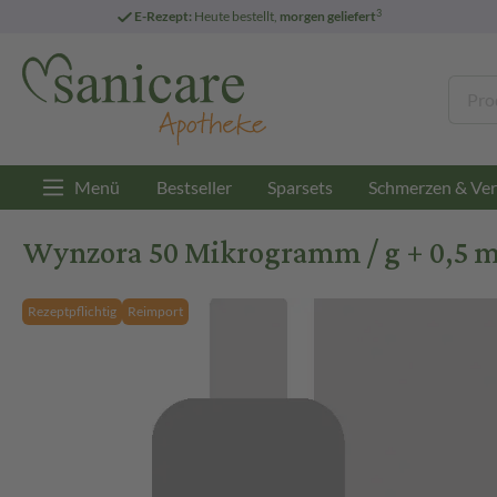
3
E-Rezept:
Heute bestellt,
morgen geliefert
Menü
Bestseller
Sparsets
Schmerzen & Ver
Wynzora 50 Mikrogramm / g + 0,5 m
Rezeptpflichtig
Reimport