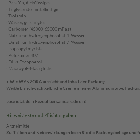
· Paraffin, dickflüssiges
· Triglyceride, mittelkettige
· Trolamin
· Wasser, gereinigtes
· Carbomer (45000-65000 mPa.s)
· Natriumdihydrogenphosphat-1-Wasser
· Dinatriumhydrogenphosphat-7-Wasser
· Isopropyl myristat
· Poloxamer 407
· DL-α-Tocopherol
· Macrogol-4-laurylether
•
Wie WYNZORA aussieht und Inhalt der Packung
Weiße bis schwach gelbliche Creme in einer Aluminiumtube. Packungs
Löse jetzt dein Rezept bei sanicare.de ein!
Hinweistexte und Pflichtangaben
Arzneimittel
Zu Risiken und Nebenwirkungen lesen Sie die Packungsbeilage und fra