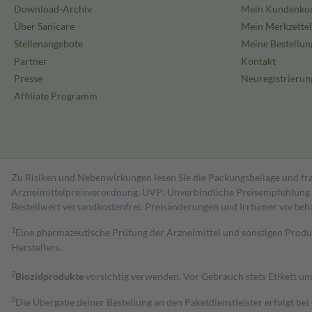
Download-Archiv
Mein Kundenko
Über Sanicare
Mein Merkzettel
Stellenangebote
Meine Bestellun
Partner
Kontakt
Presse
Neuregistrierun
Affiliate Programm
Zu Risiken und Nebenwirkungen lesen Sie die Packungsbeilage und fra
Arzneimittelpreisverordnung. UVP: Unverbindliche Preisempfehlung de
Bestell­wert versand­kosten­frei. Preisänderungen und Irrtümer vorbeh
1
Eine pharmazeutische Prüfung der Arzneimittel und sonstigen Pro
Herstellers.
2
Biozidprodukte
vorsichtig verwenden. Vor Gebrauch stets Etikett u
3
Die Übergabe deiner Bestellung an den Paketdienstleister erfolgt bei