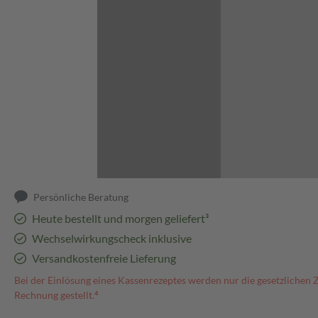
Abbildung kann abweichen
Persönliche Beratung
Heute bestellt und morgen geliefert³
Wechselwirkungscheck inklusive
Versandkostenfreie Lieferung
Bei der Einlösung eines Kassenrezeptes werden nur die gesetzlichen 
Rechnung gestellt.⁴