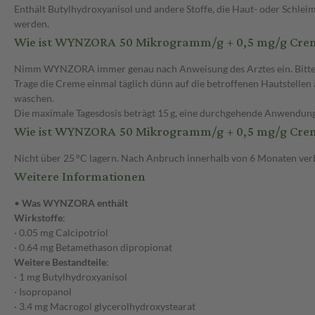
Enthält Butylhydroxyanisol und andere Stoffe, die Haut- oder Schlei
werden.
Wie ist WYNZORA 50 Mikrogramm/g + 0,5 mg/g Cre
Nimm WYNZORA immer genau nach Anweisung des Arztes ein. Bitte fra
Trage die Creme einmal täglich dünn auf die betroffenen Hautstellen 
waschen.
Die maximale Tagesdosis beträgt 15 g, eine durchgehende Anwendung
Wie ist WYNZORA 50 Mikrogramm/g + 0,5 mg/g Cre
Nicht über 25 °C lagern. Nach Anbruch innerhalb von 6 Monaten ver
Weitere Informationen
•
Was WYNZORA enthält
Wirkstoffe
:
· 0.05 mg Calcipotriol
· 0.64 mg Betamethason dipropionat
Weitere Bestandteile
:
· 1 mg Butylhydroxyanisol
· Isopropanol
· 3.4 mg Macrogol glycerolhydroxystearat