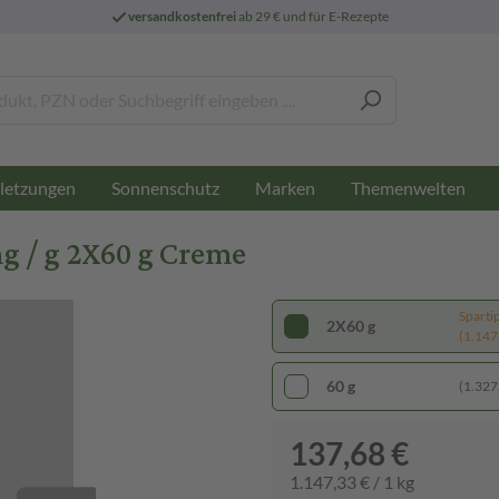
versandkostenfrei
ab 29 € und für E-Rezepte
letzungen
Sonnenschutz
Marken
Themenwelten
g / g 2X60 g Creme
Sparti
2X60 g
(1.147,
60 g
(1.327,
137,68 €
1.147,33 € / 1 kg