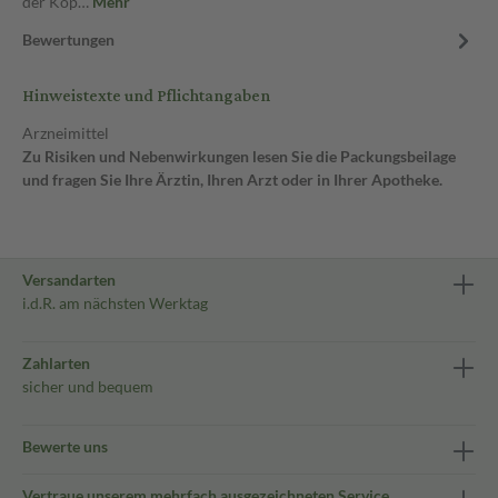
der Kop…
Mehr
Bewertungen
Hinweistexte und Pflichtangaben
Arzneimittel
Zu Risiken und Nebenwirkungen lesen Sie die Packungsbeilage
und fragen Sie Ihre Ärztin, Ihren Arzt oder in Ihrer Apotheke.
Versandarten
i.d.R. am nächsten Werktag
Zahlarten
sicher und bequem
Bewerte uns
Vertraue unserem mehrfach ausgezeichneten Service