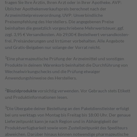
fragen Sie Ihre Ärztin, Ihren Arzt oder in Ihrer Apotheke. AVP:
Üblicher Apothekenverkaufspreis berechnet nach der
Arzneimittelpreisverordnung. UVP: Unverbindliche
Preisempfehlung des Herstellers. Die angegebenen Preise
beinhalten die gesetzlich vorgeschriebene Mehrwertsteuer, ggf.
zzgl. 3,95 € Versandkosten. Ab 29,00 € Bestell­wert versand­kosten­
frei. Preisänderungen und Irrtümer vorbehalten. Alle Angebote
und Gratis-Beigaben nur solange der Vorrat reicht.
1
Eine pharmazeutische Prüfung der Arzneimittel und sonstigen
Produkte in deinem Warenkorb beinhaltet die Durchführung von
Wechselwirkungschecks und die Prüfung etwaiger
Anwendungshinweise des Herstellers.
2
Biozidprodukte
vorsichtig verwenden. Vor Gebrauch stets Etikett
und Produktinformationen lesen.
3
Die Übergabe deiner Bestellung an den Paketdienstleister erfolgt
bei uns werktags von Montag bis Freitag bis 18:00 Uhr. Der genaue
Lieferzeitpunkt kann je nach Region und in Abhängigkeit der
Produktverfügbarkeit sowie vom Zustellzeitpunkt des Spediteurs
abweichen. Darüber hinaus können notwendige pharmazeutische