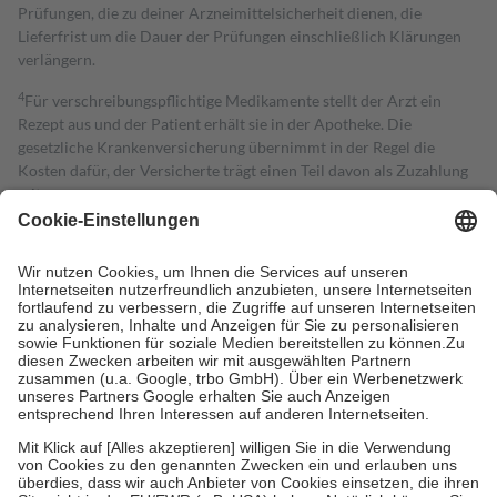
Prüfungen, die zu deiner Arzneimittelsicherheit dienen, die
Lieferfrist um die Dauer der Prüfungen einschließlich Klärungen
verlängern.
4
Für verschreibungspflichtige Medikamente stellt der Arzt ein
Rezept aus und der Patient erhält sie in der Apotheke. Die
gesetzliche Krankenversicherung übernimmt in der Regel die
Kosten dafür, der Versicherte trägt einen Teil davon als Zuzahlung
mit.
Grundsätzlich leisten Mitglieder Zuzahlungen in Höhe von zehn
Prozent des Abgabepreises,
mindestens
jedoch
fünf Euro
und
höchstens zehn Euro.
Es sind jedoch nie mehr als die tatsächlichen
Kosten der Leistung zu entrichten.
Diese Regeln gelten grundsätzlich auch für Online-Apotheken.
Bei Heilmitteln und häuslicher Krankenpflege beträgt die
Zuzahlung zehn Prozent der Kosten sowie zehn Euro je
Verordnung.
Um das Engagement der Versicherten für ihre eigene Gesundheit zu
stärken und die besondere Stellung der Familie zu unterstützen,
fallen
keine Zuzahlungen
an bei:
• Kindern und Jugendlichen bis zum vollendeten 18. Lebensjahr
mit Ausnahme der Fahrkosten