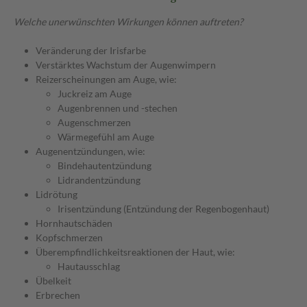
Welche unerwünschten Wirkungen können auftreten?
Veränderung der Irisfarbe
Verstärktes Wachstum der Augenwimpern
Reizerscheinungen am Auge, wie:
Juckreiz am Auge
Augenbrennen und -stechen
Augenschmerzen
Wärmegefühl am Auge
Augenentzündungen, wie:
Bindehautentzündung
Lidrandentzündung
Lidrötung
Irisentzündung (Entzündung der Regenbogenhaut)
Hornhautschäden
Kopfschmerzen
Überempfindlichkeitsreaktionen der Haut, wie:
Hautausschlag
Übelkeit
Erbrechen