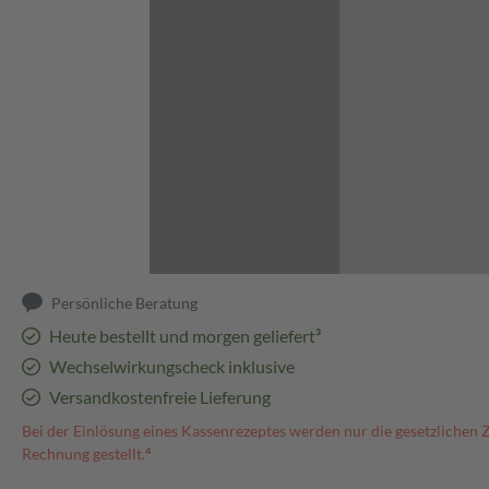
Abbildung kann abweichen
Persönliche Beratung
Heute bestellt und morgen geliefert³
Wechselwirkungscheck inklusive
Versandkostenfreie Lieferung
Bei der Einlösung eines Kassenrezeptes werden nur die gesetzlichen 
Rechnung gestellt.⁴