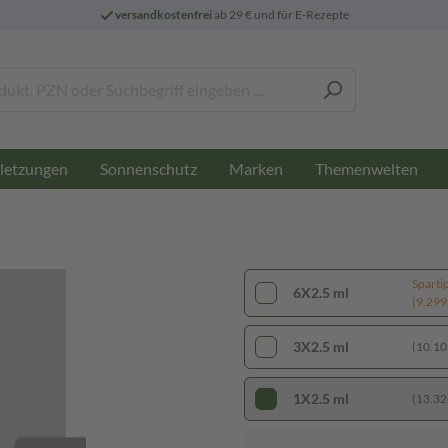
versandkostenfrei
ab 29 € und für E-Rezepte
letzungen
Sonnenschutz
Marken
Themenwelten
Sparti
6X2.5 ml
(9.299,
3X2.5 ml
(10.105
1X2.5 ml
(13.328