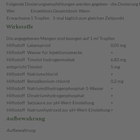
Folgende Dosierungsempfehlungen werden gegeben - die Dosierung fü
Wer
Einzeldosis
Gesamtdosis
Wann
Erwachsene
1 Tropfen
1-mal täglich
zum gleichen Zeitpunkt
Wirkstoffe
Die angegebenen Mengen sind bezogen auf 1 ml Tropfen
Hilfsstoff
Latanoprost
0,05 mg
Hilfsstoff
Wasser für Injektionszwecke
+
Hilfsstoff
Timolol hydrogenmaleat
6,83 mg
entspricht
Timolol
5 mg
Hilfsstoff
Natriumchlorid
+
Hilfsstoff
Benzalkonium chlorid
0,2 mg
Hilfsstoff
Natriumdihydrogenphosphat-1-Wasser
+
Hilfsstoff
Dinatriumhydrogenphosphat
+
Hilfsstoff
Salzsäure zur pH-Wert-Einstellung
+
Hilfsstoff
Natriumhydroxid zur pH-Wert-Einstellung
+
Aufbewahrung
Aufbewahrung