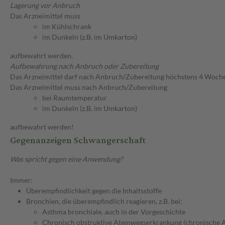
Lagerung vor Anbruch
Das Arzneimittel muss
im Kühlschrank
im Dunkeln (z.B. im Umkarton)
aufbewahrt werden.
Aufbewahrung nach Anbruch oder Zubereitung
Das Arzneimittel darf nach Anbruch/Zubereitung höchstens 4 Woch
Das Arzneimittel muss nach Anbruch/Zubereitung
bei Raumtemperatur
im Dunkeln (z.B. im Umkarton)
aufbewahrt werden!
Gegenanzeigen Schwangerschaft
Was spricht gegen eine Anwendung?
Immer:
Überempfindlichkeit gegen die Inhaltsstoffe
Bronchien, die überempfindlich reagieren, z.B. bei:
Asthma bronchiale, auch in der Vorgeschichte
Chronisch obstruktive Atemwegserkrankung (chronische 