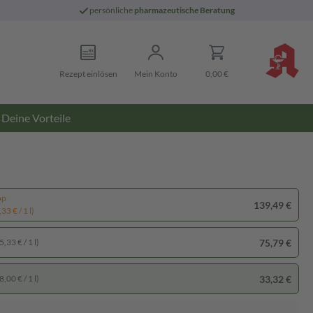
persönliche
pharmazeutische Beratung
Rezept einlösen
Mein Konto
0,00 €
Deine Vorteile
pp
139,49 €
33 € / 1 l)
75,79 €
,33 € / 1 l)
33,32 €
,00 € / 1 l)