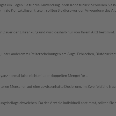
uges ein. Legen Sie für die Anwendung Ihren Kopf zurück. Schließen Sie
n Sie Kontaktlinsen tragen, sollten Sie diese vor der Anwendung des Ar
Dauer der Erkrankung und wird deshalb nur von Ihrem Arzt bestimmt. Pri
unter anderem zu Reizerscheinungen am Auge, Erbrechen, Blutdruckabfall
anz normal (also nicht mit der doppelten Menge) fort.
d älteren Menschen auf eine gewissenhafte Dosierung. Im Zweifelsfalle f
gsbeilage abweichen. Da der Arzt sie individuell abstimmt, sollten Si