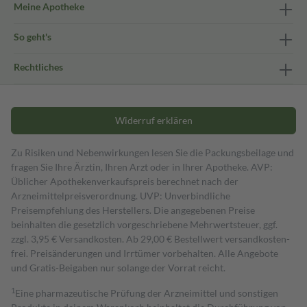
Meine Apotheke
So geht's
Rechtliches
Widerruf erklären
Zu Risiken und Nebenwirkungen lesen Sie die Packungsbeilage und
fragen Sie Ihre Ärztin, Ihren Arzt oder in Ihrer Apotheke. AVP:
Üblicher Apothekenverkaufspreis berechnet nach der
Arzneimittelpreisverordnung. UVP: Unverbindliche
Preisempfehlung des Herstellers. Die angegebenen Preise
beinhalten die gesetzlich vorgeschriebene Mehrwertsteuer, ggf.
zzgl. 3,95 € Versandkosten. Ab 29,00 € Bestell­wert versand­kosten­
frei. Preisänderungen und Irrtümer vorbehalten. Alle Angebote
und Gratis-Beigaben nur solange der Vorrat reicht.
1
Eine pharmazeutische Prüfung der Arzneimittel und sonstigen