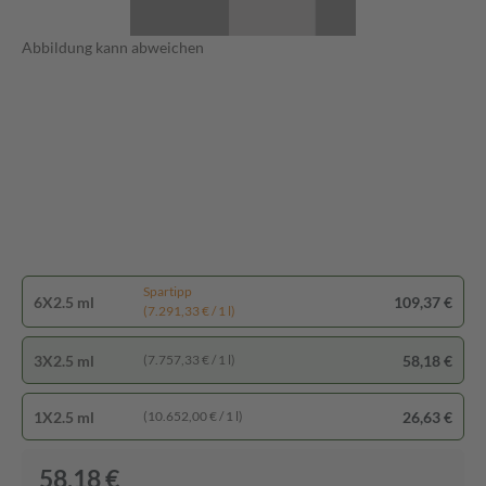
Abbildung kann abweichen
Spartipp
6X2.5 ml
109,37 €
(7.291,33 € / 1 l)
3X2.5 ml
58,18 €
(7.757,33 € / 1 l)
1X2.5 ml
26,63 €
(10.652,00 € / 1 l)
58,18 €