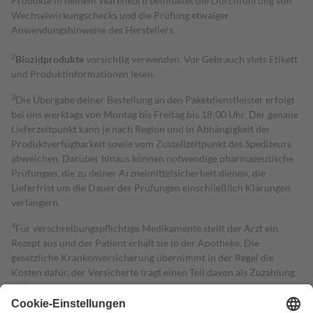
Produkte in deinem Warenkorb beinhaltet die Durchführung von
Wechselwirkungschecks und die Prüfung etwaiger
Anwendungshinweise des Herstellers.
2
Biozidprodukte
vorsichtig verwenden. Vor Gebrauch stets Etikett
und Produktinformationen lesen.
3
Die Übergabe deiner Bestellung an den Paketdienstleister erfolgt
bei uns werktags von Montag bis Freitag bis 18:00 Uhr. Der genaue
Lieferzeitpunkt kann je nach Region und in Abhängigkeit der
Produktverfügbarkeit sowie vom Zustellzeitpunkt des Spediteurs
abweichen. Darüber hinaus können notwendige pharmazeutische
Prüfungen, die zu deiner Arzneimittelsicherheit dienen, die
Lieferfrist um die Dauer der Prüfungen einschließlich Klärungen
verlängern.
4
Für verschreibungspflichtige Medikamente stellt der Arzt ein
Rezept aus und der Patient erhält sie in der Apotheke. Die
gesetzliche Krankenversicherung übernimmt in der Regel die
Kosten dafür, der Versicherte trägt einen Teil davon als Zuzahlung
mit.
Grundsätzlich leisten Mitglieder Zuzahlungen in Höhe von zehn