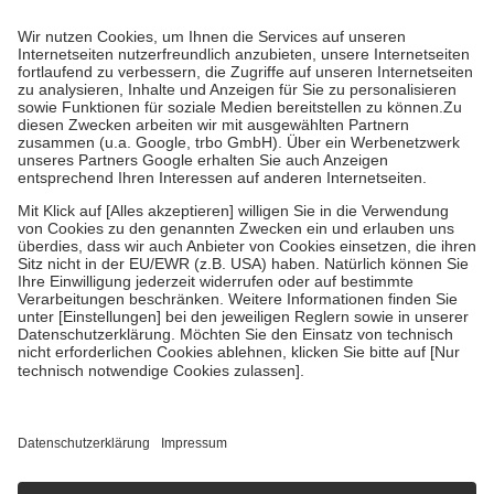
Prozent des Abgabepreises,
mindestens
jedoch
fünf Euro
und
höchstens zehn Euro.
Es sind jedoch nie mehr als die tatsächlichen
Kosten der Leistung zu entrichten.
Diese Regeln gelten grundsätzlich auch für Online-Apotheken.
Bei Heilmitteln und häuslicher Krankenpflege beträgt die
Zuzahlung zehn Prozent der Kosten sowie zehn Euro je
Verordnung.
Um das Engagement der Versicherten für ihre eigene Gesundheit zu
stärken und die besondere Stellung der Familie zu unterstützen,
fallen
keine Zuzahlungen
an bei:
• Kindern und Jugendlichen bis zum vollendeten 18. Lebensjahr
mit Ausnahme der Fahrkosten
• Untersuchungen zur Vorsorge und Früherkennung, die von der
GKV getragen werden
• empfohlenen Schutzimpfungen
• Harn- und Blutteststreifen
Wir nutzen Trusted Shops als unabhängigen Dienstleister für die
Einholung von Bewertungen. Trusted Shops hat Maßnahmen
getroffen, um sicherzustellen, dass es sich um echte Bewertungen
handelt. Mehr Informationen findest du hier:
https://help.etrusted.com/hc/de/articles/4419944605341