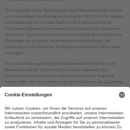
3
Die Übergabe deiner Bestellung an den Paketdienstleister erfolgt
bei uns werktags von Montag bis Freitag bis 18:00 Uhr. Der genaue
Lieferzeitpunkt kann je nach Region und in Abhängigkeit der
Produktverfügbarkeit sowie vom Zustellzeitpunkt des Spediteurs
abweichen. Darüber hinaus können notwendige pharmazeutische
Prüfungen, die zu deiner Arzneimittelsicherheit dienen, die
Lieferfrist um die Dauer der Prüfungen einschließlich Klärungen
verlängern.
4
Für verschreibungspflichtige Medikamente stellt der Arzt ein
Rezept aus und der Patient erhält sie in der Apotheke. Die
gesetzliche Krankenversicherung übernimmt in der Regel die
Kosten dafür, der Versicherte trägt einen Teil davon als Zuzahlung
mit.
Grundsätzlich leisten Mitglieder Zuzahlungen in Höhe von zehn
Prozent des Abgabepreises,
mindestens
jedoch
fünf Euro
und
höchstens zehn Euro.
Es sind jedoch nie mehr als die tatsächlichen
Kosten der Leistung zu entrichten.
Diese Regeln gelten grundsätzlich auch für Online-Apotheken.
Bei Heilmitteln und häuslicher Krankenpflege beträgt die