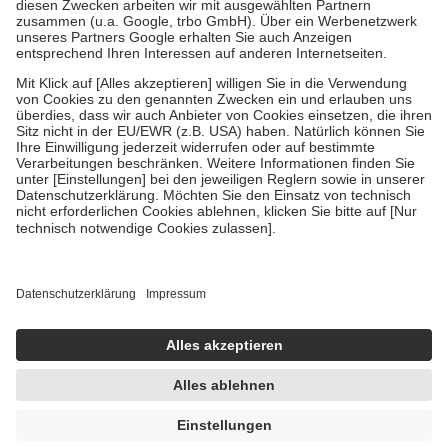
Zuzahlung zehn Prozent der Kosten sowie zehn Euro je
Verordnung.
Um das Engagement der Versicherten für ihre eigene Gesundheit zu
stärken und die besondere Stellung der Familie zu unterstützen,
fallen
keine Zuzahlungen
an bei:
• Kindern und Jugendlichen bis zum vollendeten 18. Lebensjahr
mit Ausnahme der Fahrkosten
• Untersuchungen zur Vorsorge und Früherkennung, die von der
GKV getragen werden
• empfohlenen Schutzimpfungen
• Harn- und Blutteststreifen
Wir nutzen Trusted Shops als unabhängigen Dienstleister für die
Einholung von Bewertungen. Trusted Shops hat Maßnahmen
getroffen, um sicherzustellen, dass es sich um echte Bewertungen
handelt. Mehr Informationen findest du hier:
https://help.etrusted.com/hc/de/articles/4419944605341
Einige Bilder und Inhalte wurden unter Zuhilfenahme künstlicher
Intelligenz erstellt.