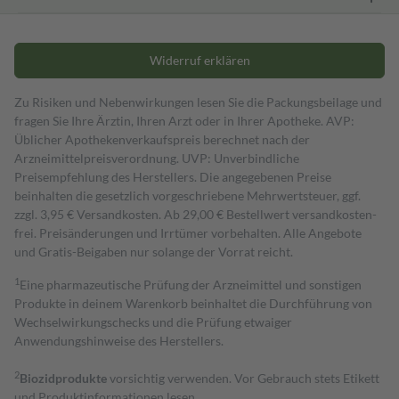
Widerruf erklären
Zu Risiken und Nebenwirkungen lesen Sie die Packungsbeilage und
fragen Sie Ihre Ärztin, Ihren Arzt oder in Ihrer Apotheke. AVP:
Üblicher Apothekenverkaufspreis berechnet nach der
Arzneimittelpreisverordnung. UVP: Unverbindliche
Preisempfehlung des Herstellers. Die angegebenen Preise
beinhalten die gesetzlich vorgeschriebene Mehrwertsteuer, ggf.
zzgl. 3,95 € Versandkosten. Ab 29,00 € Bestell­wert versand­kosten­
frei. Preisänderungen und Irrtümer vorbehalten. Alle Angebote
und Gratis-Beigaben nur solange der Vorrat reicht.
1
Eine pharmazeutische Prüfung der Arzneimittel und sonstigen
Produkte in deinem Warenkorb beinhaltet die Durchführung von
Wechselwirkungschecks und die Prüfung etwaiger
Anwendungshinweise des Herstellers.
2
Biozidprodukte
vorsichtig verwenden. Vor Gebrauch stets Etikett
und Produktinformationen lesen.