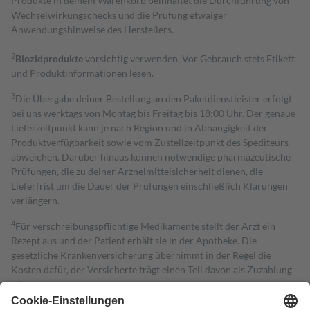
Produkte in deinem Warenkorb beinhaltet die Durchführung von
Wechselwirkungschecks und die Prüfung etwaiger
Anwendungshinweise des Herstellers.
2
Biozidprodukte
vorsichtig verwenden. Vor Gebrauch stets Etikett
und Produktinformationen lesen.
3
Die Übergabe deiner Bestellung an den Paketdienstleister erfolgt
bei uns werktags von Montag bis Freitag bis 18:00 Uhr. Der genaue
Lieferzeitpunkt kann je nach Region und in Abhängigkeit der
Produktverfügbarkeit sowie vom Zustellzeitpunkt des Spediteurs
abweichen. Darüber hinaus können notwendige pharmazeutische
Prüfungen, die zu deiner Arzneimittelsicherheit dienen, die
Lieferfrist um die Dauer der Prüfungen einschließlich Klärungen
verlängern.
4
Für verschreibungspflichtige Medikamente stellt der Arzt ein
Rezept aus und der Patient erhält sie in der Apotheke. Die
gesetzliche Krankenversicherung übernimmt in der Regel die
Kosten dafür, der Versicherte trägt einen Teil davon als Zuzahlung
mit.
Grundsätzlich leisten Mitglieder Zuzahlungen in Höhe von zehn