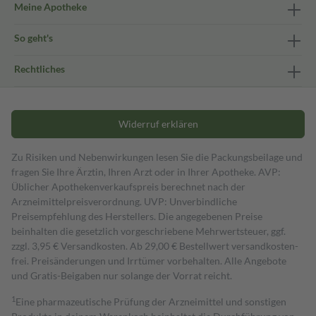
Meine Apotheke
So geht's
Rechtliches
Widerruf erklären
Zu Risiken und Nebenwirkungen lesen Sie die Packungsbeilage und
fragen Sie Ihre Ärztin, Ihren Arzt oder in Ihrer Apotheke. AVP:
Üblicher Apothekenverkaufspreis berechnet nach der
Arzneimittelpreisverordnung. UVP: Unverbindliche
Preisempfehlung des Herstellers. Die angegebenen Preise
beinhalten die gesetzlich vorgeschriebene Mehrwertsteuer, ggf.
zzgl. 3,95 € Versandkosten. Ab 29,00 € Bestell­wert versand­kosten­
frei. Preisänderungen und Irrtümer vorbehalten. Alle Angebote
und Gratis-Beigaben nur solange der Vorrat reicht.
1
Eine pharmazeutische Prüfung der Arzneimittel und sonstigen