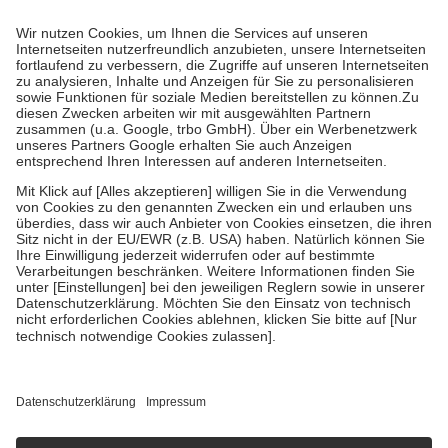
Prozent des Abgabepreises,
mindestens
jedoch
fünf Euro
und
höchstens zehn Euro.
Es sind jedoch nie mehr als die tatsächlichen
Kosten der Leistung zu entrichten.
Diese Regeln gelten grundsätzlich auch für Online-Apotheken.
Bei Heilmitteln und häuslicher Krankenpflege beträgt die
Zuzahlung zehn Prozent der Kosten sowie zehn Euro je
Verordnung.
Um das Engagement der Versicherten für ihre eigene Gesundheit zu
stärken und die besondere Stellung der Familie zu unterstützen,
fallen
keine Zuzahlungen
an bei:
• Kindern und Jugendlichen bis zum vollendeten 18. Lebensjahr
mit Ausnahme der Fahrkosten
• Untersuchungen zur Vorsorge und Früherkennung, die von der
GKV getragen werden
• empfohlenen Schutzimpfungen
• Harn- und Blutteststreifen
Wir nutzen Trusted Shops als unabhängigen Dienstleister für die
Einholung von Bewertungen. Trusted Shops hat Maßnahmen
getroffen, um sicherzustellen, dass es sich um echte Bewertungen
handelt. Mehr Informationen findest du hier:
https://help.etrusted.com/hc/de/articles/4419944605341