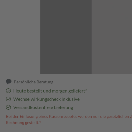
Abbildung kann abweichen
Persönliche Beratung
Heute bestellt und morgen geliefert³
Wechselwirkungscheck inklusive
Versandkostenfreie Lieferung
Bei der Einlösung eines Kassenrezeptes werden nur die gesetzlichen 
Rechnung gestellt.⁴