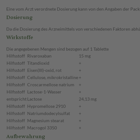
Eine vom Arzt verordnete Dosierung kann von den Angaben der Packun
Dosierung
Da die Dosierung des Arzneimittels von verschiedenen Faktoren abhäng
Wirkstoffe
Die angegebenen Mengen sind bezogen auf 1 Tablette
Hilfsstoff
Rivaroxaban
15 mg
Hilfsstoff
Titandioxid
+
Hilfsstoff
Eisen(III)-oxid, rot
+
Hilfsstoff
Cellulose, mikrokristalline
+
Hilfsstoff
Croscarmellose natrium
+
Hilfsstoff
Lactose-1-Wasser
+
entspricht
Lactose
24,13 mg
Hilfsstoff
Hypromellose 2910
+
Hilfsstoff
Natriumdodecylsulfat
+
Hilfsstoff
Magnesium stearat
+
Hilfsstoff
Macrogol 3350
+
Aufbewahrung