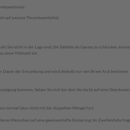
romboembolie)
pfropf (venöse Thromboembolie)
 Falls Sie nicht in der Lage sind, die Tablette als Ganzes zu schlucken, k
u einer Mahlzeit ein.
r Dauer der Erkrankung und wird deshalb nur von Ihrem Arzt bestimmt.
sneigung kommen. Setzen Sie sich bei dem Verdacht auf eine Überdosie
z normal (also nicht mit der doppelten Menge) fort.
d älteren Menschen auf eine gewissenhafte Dosierung. Im Zweifelsfalle f