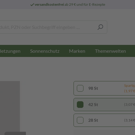
versandkostenfrei
ab 29 € und für E-Rezepte
letzungen
Sonnenschutz
Marken
Themenwelten
Sparti
98 St
(1,97 € 
42 St
(3,07 € 
28 St
(3,14 € 