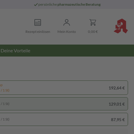
persönliche
pharmazeutische Beratung
Rezept einlösen
Mein Konto
0,00 €
Deine Vorteile
pp
192,64 €
/ 1 St)
129,01 €
/ 1 St)
87,95 €
/ 1 St)