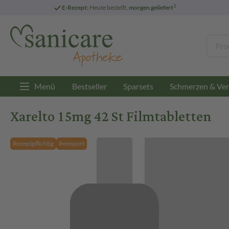
3
E-Rezept:
Heute bestellt,
morgen geliefert
Menü
Bestseller
Sparsets
Schmerzen & Ver
Xarelto 15mg 42 St Filmtabletten
Rezeptpflichtig
Reimport