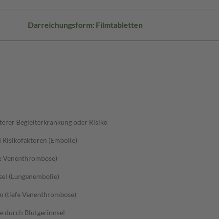
Darreichungsform: Filmtabletten
erer Begleiterkrankung oder Risiko
Risikofaktoren (Embolie)
efe Venenthrombose)
sel (Lungenembolie)
n (tiefe Venenthrombose)
 durch Blutgerinnsel