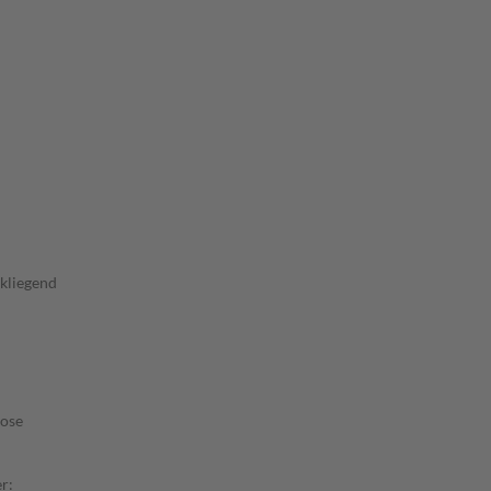
kliegend
hose
r: