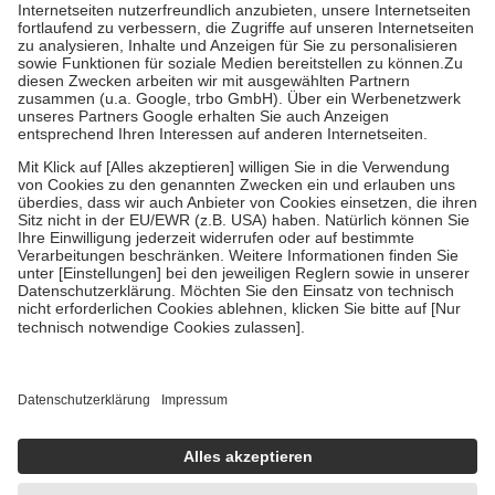
Kosten der Leistung zu entrichten.
Diese Regeln gelten grundsätzlich auch für Online-Apotheken.
Bei Heilmitteln und häuslicher Krankenpflege beträgt die
Zuzahlung zehn Prozent der Kosten sowie zehn Euro je
Verordnung.
Um das Engagement der Versicherten für ihre eigene Gesundheit zu
stärken und die besondere Stellung der Familie zu unterstützen,
fallen
keine Zuzahlungen
an bei:
• Kindern und Jugendlichen bis zum vollendeten 18. Lebensjahr
mit Ausnahme der Fahrkosten
• Untersuchungen zur Vorsorge und Früherkennung, die von der
GKV getragen werden
• empfohlenen Schutzimpfungen
• Harn- und Blutteststreifen
Wir nutzen Trusted Shops als unabhängigen Dienstleister für die
Einholung von Bewertungen. Trusted Shops hat Maßnahmen
getroffen, um sicherzustellen, dass es sich um echte Bewertungen
handelt. Mehr Informationen findest du hier:
https://help.etrusted.com/hc/de/articles/4419944605341
Einige Bilder und Inhalte wurden unter Zuhilfenahme künstlicher