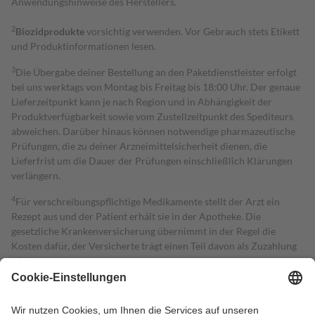
Anwendungshinweise des Herstellers.
2
Biozidprodukte
vorsichtig verwenden. Vor Gebrauch stets Etikett
und Produktinformationen lesen.
3
Die Übergabe deiner Bestellung an den Paketdienstleister erfolgt
bei uns werktags von Montag bis Freitag bis 18:00 Uhr. Der genaue
Lieferzeitpunkt kann je nach Region und in Abhängigkeit der
Produktverfügbarkeit sowie vom Zustellzeitpunkt des Spediteurs
abweichen. Darüber hinaus können notwendige pharmazeutische
Prüfungen, die zu deiner Arzneimittelsicherheit dienen, die
Lieferfrist um die Dauer der Prüfungen einschließlich Klärungen
verlängern.
4
Für verschreibungspflichtige Medikamente stellt der Arzt ein
Rezept aus und der Patient erhält sie in der Apotheke. Die
gesetzliche Krankenversicherung übernimmt in der Regel die
Kosten dafür, der Versicherte trägt einen Teil davon als Zuzahlung
mit.
Grundsätzlich leisten Mitglieder Zuzahlungen in Höhe von zehn
Prozent des Abgabepreises,
mindestens
jedoch
fünf Euro
und
höchstens zehn Euro.
Es sind jedoch nie mehr als die tatsächlichen