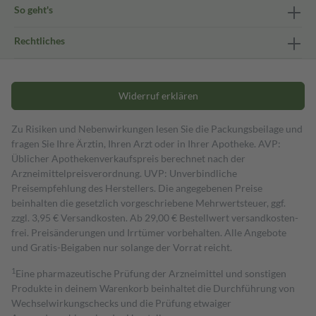
So geht's
Rechtliches
Widerruf erklären
Zu Risiken und Nebenwirkungen lesen Sie die Packungsbeilage und
fragen Sie Ihre Ärztin, Ihren Arzt oder in Ihrer Apotheke. AVP:
Üblicher Apothekenverkaufspreis berechnet nach der
Arzneimittelpreisverordnung. UVP: Unverbindliche
Preisempfehlung des Herstellers. Die angegebenen Preise
beinhalten die gesetzlich vorgeschriebene Mehrwertsteuer, ggf.
zzgl. 3,95 € Versandkosten. Ab 29,00 € Bestell­wert versand­kosten­
frei. Preisänderungen und Irrtümer vorbehalten. Alle Angebote
und Gratis-Beigaben nur solange der Vorrat reicht.
1
Eine pharmazeutische Prüfung der Arzneimittel und sonstigen
Produkte in deinem Warenkorb beinhaltet die Durchführung von
Wechselwirkungschecks und die Prüfung etwaiger