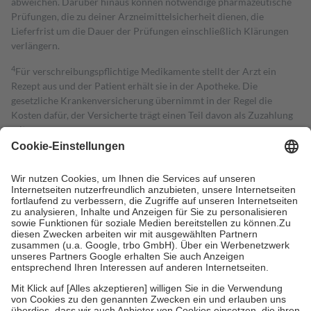
abweichen. Darüber hinaus können notwendige pharmazeutische
Prüfungen, die zu deiner Arzneimittelsicherheit dienen, die
Lieferfrist um die Dauer der Prüfungen einschließlich Klärungen
verlängern.
4
Für verschreibungspflichtige Medikamente stellt der Arzt ein
Rezept aus und der Patient erhält sie in der Apotheke. Die
gesetzliche Krankenversicherung übernimmt in der Regel die
Kosten dafür, der Versicherte trägt einen Teil davon als Zuzahlung
mit.
Grundsätzlich leisten Mitglieder Zuzahlungen in Höhe von zehn
Prozent des Abgabepreises,
mindestens
jedoch
fünf Euro
und
höchstens zehn Euro.
Es sind jedoch nie mehr als die tatsächlichen
Kosten der Leistung zu entrichten.
Diese Regeln gelten grundsätzlich auch für Online-Apotheken.
Bei Heilmitteln und häuslicher Krankenpflege beträgt die
Zuzahlung zehn Prozent der Kosten sowie zehn Euro je
Verordnung.
Um das Engagement der Versicherten für ihre eigene Gesundheit zu
stärken und die besondere Stellung der Familie zu unterstützen,
fallen
keine Zuzahlungen
an bei:
• Kindern und Jugendlichen bis zum vollendeten 18. Lebensjahr