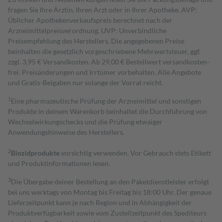
fragen Sie Ihre Ärztin, Ihren Arzt oder in Ihrer Apotheke. AVP:
Üblicher Apothekenverkaufspreis berechnet nach der
Arzneimittelpreisverordnung. UVP: Unverbindliche
Preisempfehlung des Herstellers. Die angegebenen Preise
beinhalten die gesetzlich vorgeschriebene Mehrwertsteuer, ggf.
zzgl. 3,95 € Versandkosten. Ab 29,00 € Bestell­wert versand­kosten­
frei. Preisänderungen und Irrtümer vorbehalten. Alle Angebote
und Gratis-Beigaben nur solange der Vorrat reicht.
1
Eine pharmazeutische Prüfung der Arzneimittel und sonstigen
Produkte in deinem Warenkorb beinhaltet die Durchführung von
Wechselwirkungschecks und die Prüfung etwaiger
Anwendungshinweise des Herstellers.
2
Biozidprodukte
vorsichtig verwenden. Vor Gebrauch stets Etikett
und Produktinformationen lesen.
3
Die Übergabe deiner Bestellung an den Paketdienstleister erfolgt
bei uns werktags von Montag bis Freitag bis 18:00 Uhr. Der genaue
Lieferzeitpunkt kann je nach Region und in Abhängigkeit der
Produktverfügbarkeit sowie vom Zustellzeitpunkt des Spediteurs