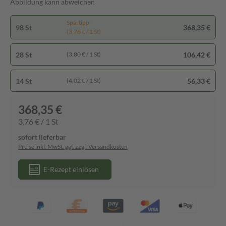
Abbildung kann abweichen
Spartipp
98 St
368,35 €
(3,76 € / 1 St)
28 St
106,42 €
(3,80 € / 1 St)
14 St
56,33 €
(4,02 € / 1 St)
368,35 €
3,76 € / 1 St
sofort lieferbar
Preise inkl. MwSt. ggf. zzgl. Versandkosten
E-Rezept einlösen