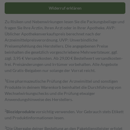
Widerruf erklären
Zu Risiken und Nebenwirkungen lesen Sie die Packungsbeilage und
fragen Sie Ihre Ärztin, Ihren Arzt oder in Ihrer Apotheke. AVP:
Üblicher Apothekenverkaufspreis berechnet nach der
Arzneimittelpreisverordnung. UVP: Unverbindliche
Preisempfehlung des Herstellers. Die angegebenen Preise
beinhalten die gesetzlich vorgeschriebene Mehrwertsteuer, ggf.
zzgl. 3,95 € Versandkosten. Ab 29,00 € Bestell­wert versand­kosten­
frei. Preisänderungen und Irrtümer vorbehalten. Alle Angebote
und Gratis-Beigaben nur solange der Vorrat reicht.
1
Eine pharmazeutische Prüfung der Arzneimittel und sonstigen
Produkte in deinem Warenkorb beinhaltet die Durchführung von
Wechselwirkungschecks und die Prüfung etwaiger
Anwendungshinweise des Herstellers.
2
Biozidprodukte
vorsichtig verwenden. Vor Gebrauch stets Etikett
und Produktinformationen lesen.
3
Die Übergabe deiner Bestellung an den Paketdienstleister erfolgt