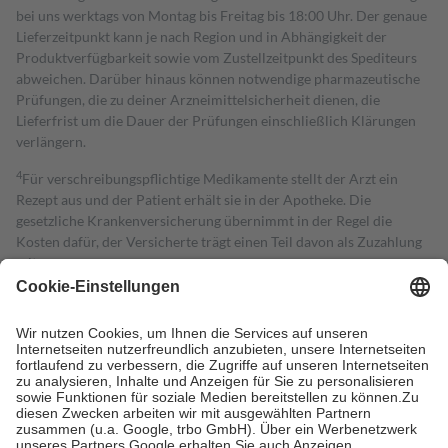
bei uns werktags von Montag bis Freitag bis 18:00 Uhr. Der genaue
Lieferzeitpunkt kann je nach Region und in Abhängigkeit der
Produktverfügbarkeit sowie vom Zustellzeitpunkt des Spediteurs
abweichen. Darüber hinaus können notwendige pharmazeutische
Prüfungen, die zu deiner Arzneimittelsicherheit dienen, die
Lieferfrist um die Dauer der Prüfungen einschließlich Klärungen
verlängern.
4
Für verschreibungspflichtige Medikamente stellt der Arzt ein
Rezept aus und der Patient erhält sie in der Apotheke. Die
gesetzliche Krankenversicherung übernimmt in der Regel die
Kosten dafür, der Versicherte trägt einen Teil davon als Zuzahlung
mit.
Grundsätzlich leisten Mitglieder Zuzahlungen in Höhe von zehn
Prozent des Abgabepreises,
mindestens
jedoch
fünf Euro
und
höchstens zehn Euro.
Es sind jedoch nie mehr als die tatsächlichen
Kosten der Leistung zu entrichten.
Diese Regeln gelten grundsätzlich auch für Online-Apotheken.
Bei Heilmitteln und häuslicher Krankenpflege beträgt die
Zuzahlung zehn Prozent der Kosten sowie zehn Euro je
Verordnung.