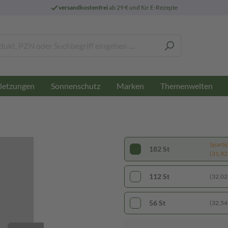
versandkostenfrei
ab 29 € und für E-Rezepte
letzungen
Sonnenschutz
Marken
Themenwelten
Sparti
182 St
(31,82 
112 St
(32,02 
56 St
(32,54 