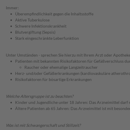
Immer:
Überempfindlichkeit gegen die Inhaltsstoffe
Aktive Tuberkulose
Schwere Infektionskrankheit
Blutvergiftung (Sepsis)
Stark eingeschränkte Leberfunktion
Unter Umständen - sprechen Sie hierzu mit Ihrem Arzt oder Apotheke
Patienten mit bekannten Risikofaktoren für Gefäßverschluss durc
Raucher oder ehemalige Langzeitraucher
Herz- und/oder Gefäßerkrankungen (kardiovaskuläre atherothr
Risikofaktoren für bösartige Erkrankungen
Welche Altersgruppe ist zu beachten?
Kinder und Jugendliche unter 18 Jahren: Das Arzneimittel darf
Ältere Patienten ab 65 Jahren: Das Arzneimittel ist mit besond
Was ist mit Schwangerschaft und Stillzeit?