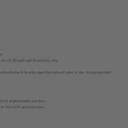
r:
h z.B. Blutpfropf (Embolie), wie:
ombotische Erkrankungen)bestehend oder in der Vergangenheit
 nicht angewendet werden.
erer Vorsicht anzuwenden.