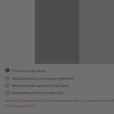
Abbildung kann abweichen
Persönliche Beratung
Heute bestellt und morgen geliefert³
Wechselwirkungscheck inklusive
Versandkostenfreie Lieferung
Bei der Einlösung eines Kassenrezeptes werden nur die gesetzlichen 
Rechnung gestellt.⁴