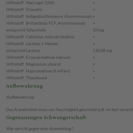
Hilfsstoff
Macrogol 3350
+
Hilfsstoff
Triacetin
+
Hilfsstoff
Indigodisulfonsäure, Aluminiumsalz
+
Hilfsstoff
Brillantblau FCF, Aluminiumsalz
+
entspricht
Tofacitinib
10 mg
Hilfsstoff
Cellulose, mikrokristalline
+
Hilfsstoff
Lactose-1-Wasser
+
entspricht
Lactose
118,88 mg
Hilfsstoff
Croscarmellose natrium
+
Hilfsstoff
Magnesium stearat
+
Hilfsstoff
Hypromellose (6 mPa·s)
+
Hilfsstoff
Titandioxid
+
Aufbewahrung
Aufbewahrung
Das Arzneimittel muss vor Feuchtigkeit geschützt (z.B. im fest versc
Gegenanzeigen Schwangerschaft
Was spricht gegen eine Anwendung?