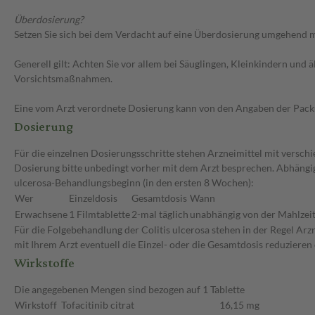
Überdosierung?
Setzen Sie sich bei dem Verdacht auf eine Überdosierung umgehend m
Generell gilt: Achten Sie vor allem bei Säuglingen, Kleinkindern un
Vorsichtsmaßnahmen.
Eine vom Arzt verordnete Dosierung kann von den Angaben der Packun
Dosierung
Für die einzelnen Dosierungsschritte stehen Arzneimittel mit versch
Dosierung bitte unbedingt vorher mit dem Arzt besprechen. Abhängig
ulcerosa-Behandlungsbeginn (in den ersten 8 Wochen):
Wer
Einzeldosis
Gesamtdosis
Wann
Erwachsene
1 Filmtablette
2-mal täglich
unabhängig von der Mahlzei
Für die Folgebehandlung der Colitis ulcerosa stehen in der Regel Ar
mit Ihrem Arzt eventuell die Einzel- oder die Gesamtdosis reduziere
Wirkstoffe
Die angegebenen Mengen sind bezogen auf 1 Tablette
Wirkstoff
Tofacitinib citrat
16,15 mg