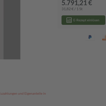
5.791,21 €
31,82 € / 1 St
E-Rezept einlösen
Zuzahlungen und Eigenanteile in