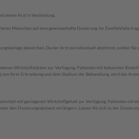
it einem Arzt in Verbindung.
d älteren Menschen auf eine gewissenhafte Dosierung. Im Zweifelsfalle f
gsbeilage abweichen. Da der Arzt sie individuell abstimmt, sollten Si
iedenen Wirkstoffstärken zur Verfügung. Patienten mit bekannten Risiko
 von Ihrer Erkrankung und dem Stadium der Behandlung, wird das Arzneim
t
zneimittel mit geringerem Wirkstoffgehalt zur Verfügung. Patienten mit 
n oder den Dosierungsabstand verlängern. Lassen Sie sich zu der Dosieru