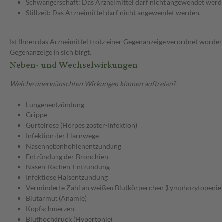
Schwangerschaft: Das Arzneimittel darf nicht angewendet werd
Stillzeit: Das Arzneimittel darf nicht angewendet werden.
Ist Ihnen das Arzneimittel trotz einer Gegenanzeige verordnet worden
Gegenanzeige in sich birgt.
Neben- und Wechselwirkungen
Welche unerwünschten Wirkungen können auftreten?
Lungenentzündung
Grippe
Gürtelrose (Herpes zoster-Infektion)
Infektion der Harnwege
Nasennebenhöhlenentzündung
Entzündung der Bronchien
Nasen-Rachen-Entzündung
Infektiöse Halsentzündung
Verminderte Zahl an weißen Blutkörperchen (Lymphozytopenie
Blutarmut (Anämie)
Kopfschmerzen
Bluthochdruck (Hypertonie)