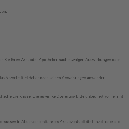
den.
ragen Sie Ihren Arzt oder Apotheker nach etwaigen Auswirkungen oder
e das Arzneimittel daher nach seinen Anweisungen anwenden.
sche Ereignisse: Die jeweilige Dosierung bitte unbedingt vorher mit
e müssen in Absprache mit Ihrem Arzt eventuell die Einzel- oder die