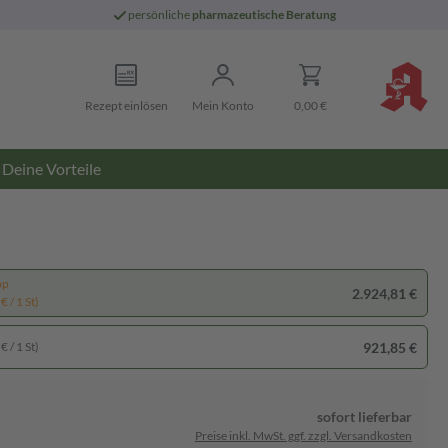
persönliche
pharmazeutische Beratung
Rezept einlösen
Mein Konto
0,00 €
Deine Vorteile
pp
2.924,81 €
€ / 1 St)
921,85 €
€ / 1 St)
sofort lieferbar
Preise inkl. MwSt. ggf. zzgl. Versandkosten