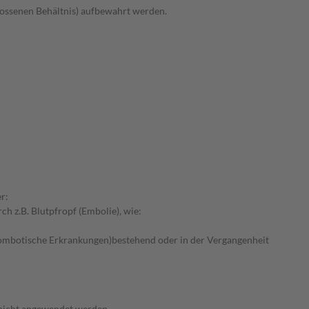
hlossenen Behältnis) aufbewahrt werden.
r:
h z.B. Blutpfropf (Embolie), wie:
ombotische Erkrankungen)bestehend oder in der Vergangenheit
 nicht angewendet werden.