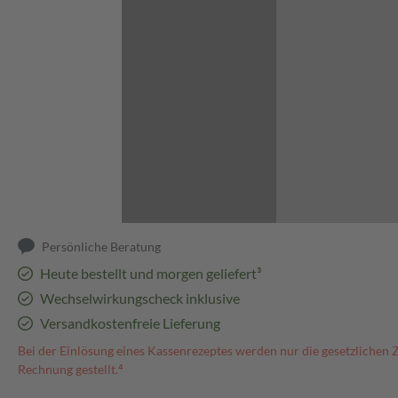
Abbildung kann abweichen
Persönliche Beratung
Heute bestellt und morgen geliefert³
Wechselwirkungscheck inklusive
Versandkostenfreie Lieferung
Bei der Einlösung eines Kassenrezeptes werden nur die gesetzlichen 
Rechnung gestellt.⁴