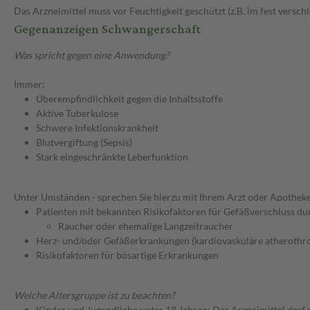
Das Arzneimittel muss vor Feuchtigkeit geschützt (z.B. im fest versc
Gegenanzeigen Schwangerschaft
Was spricht gegen eine Anwendung?
Immer:
Überempfindlichkeit gegen die Inhaltsstoffe
Aktive Tuberkulose
Schwere Infektionskrankheit
Blutvergiftung (Sepsis)
Stark eingeschränkte Leberfunktion
Unter Umständen - sprechen Sie hierzu mit Ihrem Arzt oder Apotheke
Patienten mit bekannten Risikofaktoren für Gefäßverschluss durc
Raucher oder ehemalige Langzeitraucher
Herz- und/oder Gefäßerkrankungen (kardiovaskuläre atherothr
Risikofaktoren für bösartige Erkrankungen
Welche Altersgruppe ist zu beachten?
Kinder und Jugendliche unter 18 Jahren: Das Arzneimittel darf