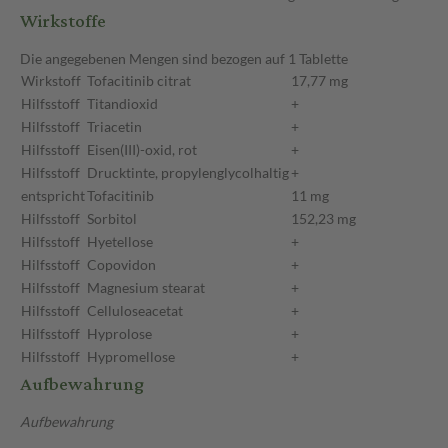
Wirkstoffe
Die angegebenen Mengen sind bezogen auf 1 Tablette
Wirkstoff
Tofacitinib citrat
17,77 mg
Hilfsstoff
Titandioxid
+
Hilfsstoff
Triacetin
+
Hilfsstoff
Eisen(III)-oxid, rot
+
Hilfsstoff
Drucktinte, propylenglycolhaltig
+
entspricht
Tofacitinib
11 mg
Hilfsstoff
Sorbitol
152,23 mg
Hilfsstoff
Hyetellose
+
Hilfsstoff
Copovidon
+
Hilfsstoff
Magnesium stearat
+
Hilfsstoff
Celluloseacetat
+
Hilfsstoff
Hyprolose
+
Hilfsstoff
Hypromellose
+
Aufbewahrung
Aufbewahrung