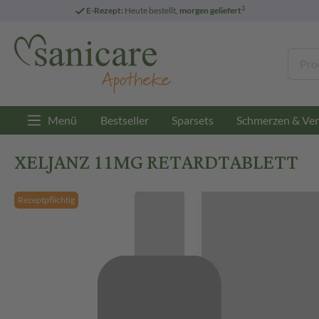
3
E-Rezept:
Heute bestellt,
morgen geliefert
Menü
Bestseller
Sparsets
Schmerzen & Ver
XELJANZ 11MG RETARDTABLETT
Rezeptpflichtig