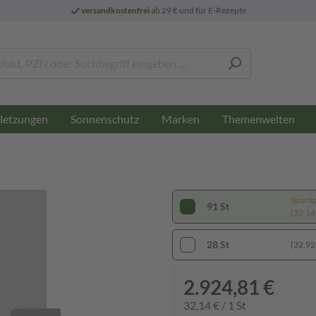
versandkostenfrei
ab 29 € und für E-Rezepte
letzungen
Sonnenschutz
Marken
Themenwelten
Sparti
91 St
(32,14 
28 St
(32,92 
2.924,81 €
32,14 € / 1 St