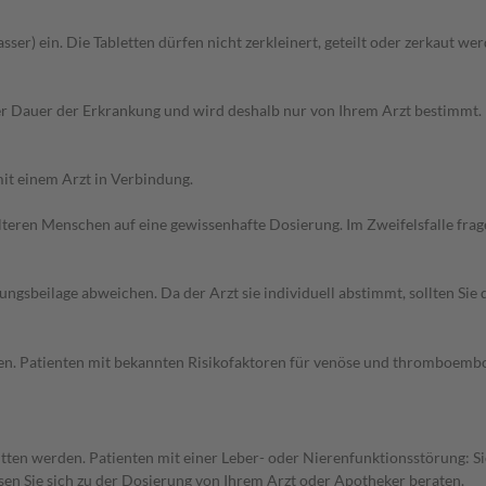
ser) ein. Die Tabletten dürfen nicht zerkleinert, geteilt oder zerkaut wer
r Dauer der Erkrankung und wird deshalb nur von Ihrem Arzt bestimmt.
it einem Arzt in Verbindung.
d älteren Menschen auf eine gewissenhafte Dosierung. Im Zweifelsfalle f
gsbeilage abweichen. Da der Arzt sie individuell abstimmt, sollten Si
en. Patienten mit bekannten Risikofaktoren für venöse und thromboemboli
tten werden. Patienten mit einer Leber- oder Nierenfunktionsstörung: Si
en Sie sich zu der Dosierung von Ihrem Arzt oder Apotheker beraten.