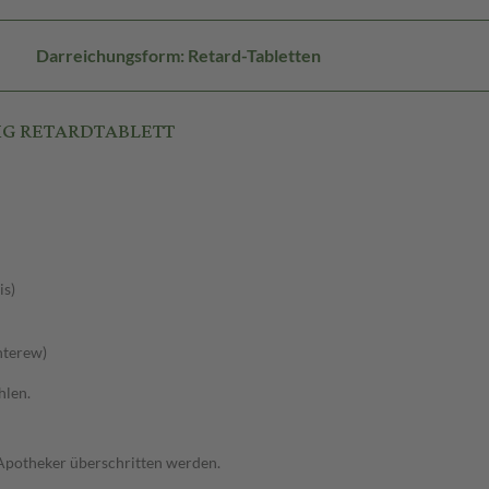
Darreichungsform: Retard-Tabletten
1MG RETARDTABLETT
is)
hterew)
hlen.
 Apotheker überschritten werden.