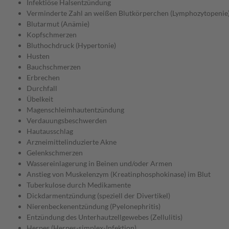
Infektiöse Halsentzündung
Verminderte Zahl an weißen Blutkörperchen (Lymphozytopenie
Blutarmut (Anämie)
Kopfschmerzen
Bluthochdruck (Hypertonie)
Husten
Bauchschmerzen
Erbrechen
Durchfall
Übelkeit
Magenschleimhautentzündung
Verdauungsbeschwerden
Hautausschlag
Arzneimittelinduzierte Akne
Gelenkschmerzen
Wassereinlagerung in Beinen und/oder Armen
Anstieg von Muskelenzym (Kreatinphosphokinase) im Blut
Tuberkulose durch Medikamente
Dickdarmentzündung (speziell der Divertikel)
Nierenbeckenentzündung (Pyelonephritis)
Entzündung des Unterhautzellgewebes (Zellulitis)
Herpes (Herpes-simplex-Infektion)