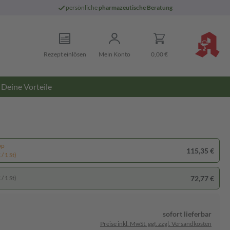
persönliche
pharmazeutische Beratung
Rezept einlösen
Mein Konto
0,00 €
Deine Vorteile
pp
115,35 €
/ 1 St)
72,77 €
/ 1 St)
sofort lieferbar
Preise inkl. MwSt. ggf. zzgl. Versandkosten