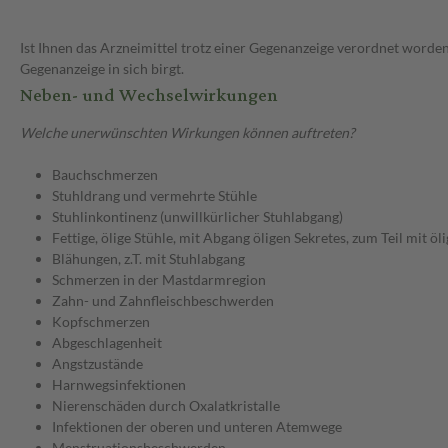
Ist Ihnen das Arzneimittel trotz einer Gegenanzeige verordnet worden
Gegenanzeige in sich birgt.
Neben- und Wechselwirkungen
Welche unerwünschten Wirkungen können auftreten?
Bauchschmerzen
Stuhldrang und vermehrte Stühle
Stuhlinkontinenz (unwillkürlicher Stuhlabgang)
Fettige, ölige Stühle, mit Abgang öligen Sekretes, zum Teil mit ö
Blähungen, z.T. mit Stuhlabgang
Schmerzen in der Mastdarmregion
Zahn- und Zahnfleischbeschwerden
Kopfschmerzen
Abgeschlagenheit
Angstzustände
Harnwegsinfektionen
Nierenschäden durch Oxalatkristalle
Infektionen der oberen und unteren Atemwege
Menstruationsbeschwerden