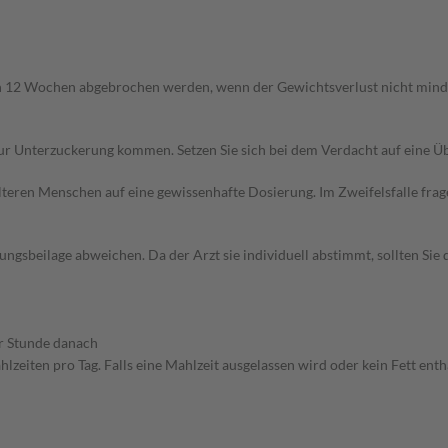
h 12 Wochen abgebrochen werden, wenn der Gewichtsverlust nicht minde
zur Unterzuckerung kommen. Setzen Sie sich bei dem Verdacht auf eine 
d älteren Menschen auf eine gewissenhafte Dosierung. Im Zweifelsfalle f
gsbeilage abweichen. Da der Arzt sie individuell abstimmt, sollten Si
er Stunde danach
eiten pro Tag. Falls eine Mahlzeit ausgelassen wird oder kein Fett enthä