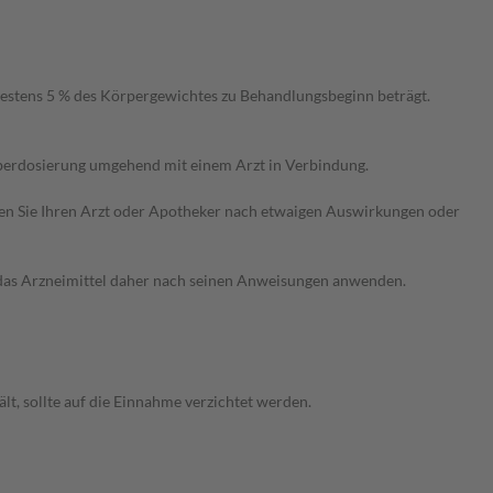
stens 5 % des Körpergewichtes zu Behandlungsbeginn beträgt.
Überdosierung umgehend mit einem Arzt in Verbindung.
ragen Sie Ihren Arzt oder Apotheker nach etwaigen Auswirkungen oder
e das Arzneimittel daher nach seinen Anweisungen anwenden.
lt, sollte auf die Einnahme verzichtet werden.