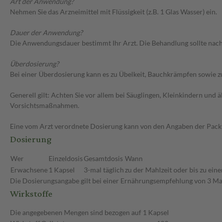
Art der Anwendung?
Nehmen Sie das Arzneimittel mit Flüssigkeit (z.B. 1 Glas Wasser) ein.
Dauer der Anwendung?
Die Anwendungsdauer bestimmt Ihr Arzt. Die Behandlung sollte nac
Überdosierung?
Bei einer Überdosierung kann es zu Übelkeit, Bauchkrämpfen sowie 
Generell gilt: Achten Sie vor allem bei Säuglingen, Kleinkindern un
Vorsichtsmaßnahmen.
Eine vom Arzt verordnete Dosierung kann von den Angaben der Packun
Dosierung
Wer
Einzeldosis
Gesamtdosis
Wann
Erwachsene
1 Kapsel
3-mal täglich
zu der Mahlzeit oder bis zu ein
Die Dosierungsangabe gilt bei einer Ernährungsempfehlung von 3 Mahlz
Wirkstoffe
Die angegebenen Mengen sind bezogen auf 1 Kapsel