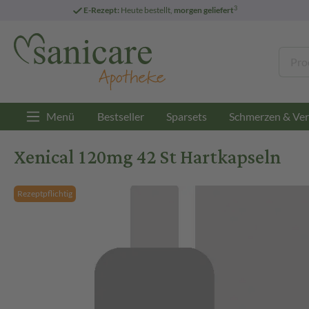
3
E-Rezept:
Heute bestellt,
morgen geliefert
Menü
Bestseller
Sparsets
Schmerzen & Ver
Xenical 120mg 42 St Hartkapseln
Rezeptpflichtig