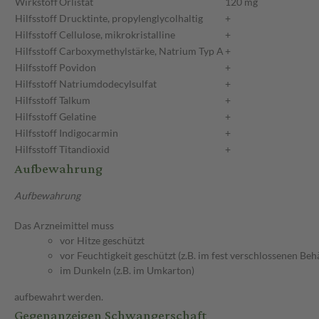
Wirkstoff
Orlistat
120 mg
Hilfsstoff
Drucktinte, propylenglycolhaltig
+
Hilfsstoff
Cellulose, mikrokristalline
+
Hilfsstoff
Carboxymethylstärke, Natrium Typ A
+
Hilfsstoff
Povidon
+
Hilfsstoff
Natriumdodecylsulfat
+
Hilfsstoff
Talkum
+
Hilfsstoff
Gelatine
+
Hilfsstoff
Indigocarmin
+
Hilfsstoff
Titandioxid
+
Aufbewahrung
Aufbewahrung
Das Arzneimittel muss
vor Hitze geschützt
vor Feuchtigkeit geschützt (z.B. im fest verschlossenen Behä
im Dunkeln (z.B. im Umkarton)
aufbewahrt werden.
Gegenanzeigen Schwangerschaft