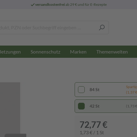
versandkostenfrei
ab 29 € und für E-Rezepte
letzungen
Sonnenschutz
Marken
Themenwelten
Sparti
84 St
(1,37 € 
42 St
(1,73 € 
72,77 €
1,73 € / 1 St