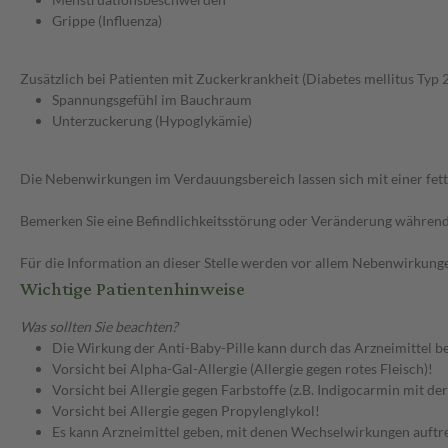
Grippe (Influenza)
Zusätzlich bei Patienten mit Zuckerkrankheit (Diabetes mellitus Typ 2
Spannungsgefühl im Bauchraum
Unterzuckerung (Hypoglykämie)
Die Nebenwirkungen im Verdauungsbereich lassen sich mit einer fet
Bemerken Sie eine Befindlichkeitsstörung oder Veränderung während 
Für die Information an dieser Stelle werden vor allem Nebenwirkunge
Wichtige Patientenhinweise
Was sollten Sie beachten?
Die Wirkung der Anti-Baby-Pille kann durch das Arzneimittel b
Vorsicht bei Alpha-Gal-Allergie (Allergie gegen rotes Fleisch)!
Vorsicht bei Allergie gegen Farbstoffe (z.B. Indigocarmin mit d
Vorsicht bei Allergie gegen Propylenglykol!
Es kann Arzneimittel geben, mit denen Wechselwirkungen auftret