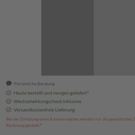
Abbildung kann abweichen
Persönliche Beratung
Heute bestellt und morgen geliefert³
Wechselwirkungscheck inklusive
Versandkostenfreie Lieferung
Bei der Einlösung eines Kassenrezeptes werden nur die gesetzlichen 
Rechnung gestellt.⁴