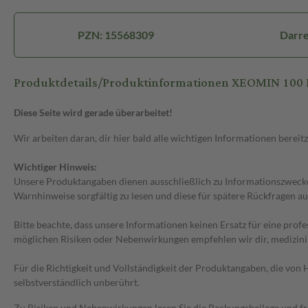
PZN: 15568309
Darre
Produktdetails/Produktinformationen XEOMIN 100
Diese Seite wird gerade überarbeitet!
Wir arbeiten daran, dir hier bald alle wichtigen Informationen bereitz
Wichtiger Hinweis:
Unsere Produktangaben dienen ausschließlich zu Informationszwecken
Warnhinweise sorgfältig zu lesen und diese für spätere Rückfragen au
Bitte beachte, dass unsere Informationen keinen Ersatz für eine prof
möglichen Risiken oder Nebenwirkungen empfehlen wir dir, medizini
Für die Richtigkeit und Vollständigkeit der Produktangaben, die vo
selbstverständlich unberührt.
Zu Risiken und Nebenwirkungen lesen Sie die Packungsbeilage und frag