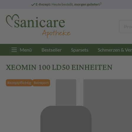
3
E-Rezept:
Heute bestellt,
morgen geliefert
Menü
Bestseller
Sparsets
Schmerzen & Ver
XEOMIN 100 LD50 EINHEITEN
Rezeptpflichtig
Reimport