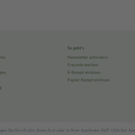
e
So geht's
nto
Newsletter anfordern
Freunde werben
gen
E-Rezept einlösen
Papier Rezept einlösen
g
gen Sie Ihre Ärztin, Ihren Arzt oder in Ihrer Apotheke. AVP: Üblicher A