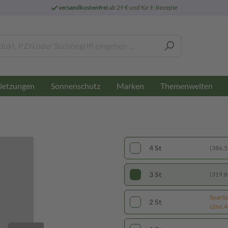
versandkostenfrei
ab 29 € und für E-Rezepte
letzungen
Sonnenschutz
Marken
Themenwelten
4 St
(386,55
3 St
(319,88
Sparti
2 St
(266,46