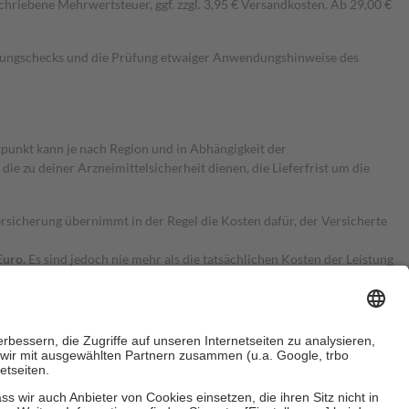
hriebene Mehrwertsteuer, ggf. zzgl. 3,95 € Versandkosten. Ab 29,00 €
kungschecks und die Prüfung etwaiger Anwendungshinweise des
itpunkt kann je nach Region und in Abhängigkeit der
 zu deiner Arzneimittelsicherheit dienen, die Lieferfrist um die
ersicherung übernimmt in der Regel die Kosten dafür, der Versicherte
Euro.
Es sind jedoch nie mehr als die tatsächlichen Kosten der Leistung
e Zuzahlungen
an bei: