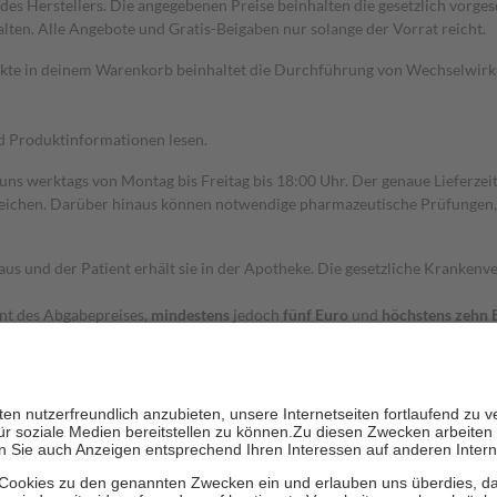
s Herstellers. Die angegebenen Preise beinhalten die gesetzlich vorgesc
alten. Alle Angebote und Gratis-Beigaben nur solange der Vorrat reicht.
dukte in deinem Warenkorb beinhaltet die Durchführung von Wechselwir
nd Produktinformationen lesen.
 uns werktags von Montag bis Freitag bis 18:00 Uhr. Der genaue Lieferze
ichen. Darüber hinaus können notwendige pharmazeutische Prüfungen, die
aus und der Patient erhält sie in der Apotheke. Die gesetzliche Krankenv
ent des Abgabepreises,
mindestens
jedoch
fünf Euro
und
höchstens zehn 
zehn Prozent der Kosten sowie zehn Euro je Verordnung.
rken und die besondere Stellung der Familie zu unterstützen, fallen
kein
 Ausnahme der Fahrkosten
 getragen werden