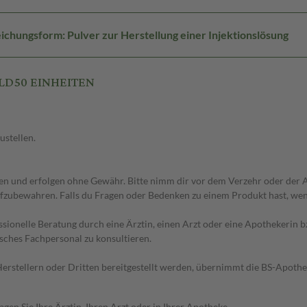
ichungsform: Pulver zur Herstellung einer Injektionslösung
 LD50 EINHEITEN
ustellen.
 und erfolgen ohne Gewähr. Bitte nimm dir vor dem Verzehr oder der An
fzubewahren. Falls du Fragen oder Bedenken zu einem Produkt hast, wende
essionelle Beratung durch eine Ärztin, einen Arzt oder eine Apothekerin
sches Fachpersonal zu konsultieren.
n Herstellern oder Dritten bereitgestellt werden, übernimmt die BS-Apot
en Sie Ihre Ärztin, Ihren Arzt oder in Ihrer Apotheke.