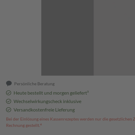
Abbildung kann abweichen
Persönliche Beratung
Heute bestellt und morgen geliefert³
Wechselwirkungscheck inklusive
Versandkostenfreie Lieferung
Bei der Einlösung eines Kassenrezeptes werden nur die gesetzlichen 
Rechnung gestellt.⁴