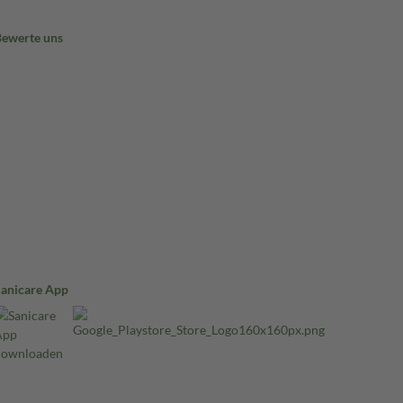
Bewerte uns
Sanicare App