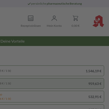
persönliche
pharmazeutische Beratung
Rezept einlösen
Mein Konto
0,00 €
Deine Vorteile
1.546,19 €
 € / 1 St)
959,63 €
 € / 1 St)
pp
532,91 €
 € / 1 St)