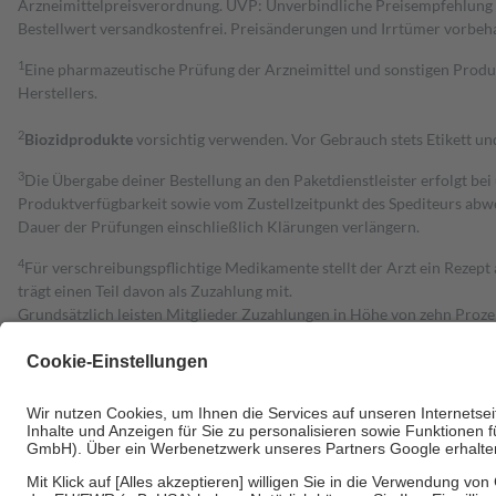
Arzneimittelpreisverordnung. UVP: Unverbindliche Preisempfehlung de
Bestell­wert versand­kosten­frei. Preisänderungen und Irrtümer vorbeh
1
Eine pharmazeutische Prüfung der Arzneimittel und sonstigen Pro
Herstellers.
2
Biozidprodukte
vorsichtig verwenden. Vor Gebrauch stets Etikett u
3
Die Übergabe deiner Bestellung an den Paketdienstleister erfolgt bei
Produktverfügbarkeit sowie vom Zustellzeitpunkt des Spediteurs abwe
Dauer der Prüfungen einschließlich Klärungen verlängern.
4
Für verschreibungspflichtige Medikamente stellt der Arzt ein Rezept 
trägt einen Teil davon als Zuzahlung mit.
Grundsätzlich leisten Mitglieder Zuzahlungen in Höhe von zehn Proz
zu entrichten.
Diese Regeln gelten grundsätzlich auch für Online-Apotheken.
Bei Heilmitteln und häuslicher Krankenpflege beträgt die Zuzahlung 
Um das Engagement der Versicherten für ihre eigene Gesundheit zu stä
• Kindern und Jugendlichen bis zum vollendeten 18. Lebensjahr mit
• Untersuchungen zur Vorsorge und Früherkennung, die von der GKV
• empfohlenen Schutzimpfungen