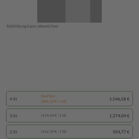
Abbildung kann abweichen
Spartipp
4 St
1.546,58 €
(386,65 € / 1 St)
3 St
1.274,04 €
(424,68 € / 1 St)
2 St
924,77 €
(462,39 € / 1 St)