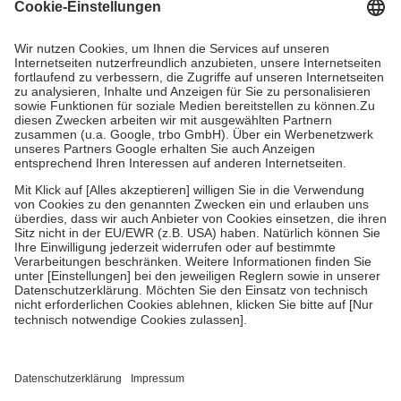
Grundsätzlich leisten Mitglieder Zuzahlungen in Höhe von zehn
Prozent des Abgabepreises,
mindestens
jedoch
fünf Euro
und
höchstens zehn Euro.
Es sind jedoch nie mehr als die tatsächlichen
Kosten der Leistung zu entrichten.
Diese Regeln gelten grundsätzlich auch für Online-Apotheken.
Bei Heilmitteln und häuslicher Krankenpflege beträgt die
Zuzahlung zehn Prozent der Kosten sowie zehn Euro je
Verordnung.
Um das Engagement der Versicherten für ihre eigene Gesundheit zu
stärken und die besondere Stellung der Familie zu unterstützen,
fallen
keine Zuzahlungen
an bei:
• Kindern und Jugendlichen bis zum vollendeten 18. Lebensjahr
mit Ausnahme der Fahrkosten
• Untersuchungen zur Vorsorge und Früherkennung, die von der
GKV getragen werden
• empfohlenen Schutzimpfungen
• Harn- und Blutteststreifen
Wir nutzen Trusted Shops als unabhängigen Dienstleister für die
Einholung von Bewertungen. Trusted Shops hat Maßnahmen
getroffen, um sicherzustellen, dass es sich um echte Bewertungen
handelt. Mehr Informationen findest du hier: