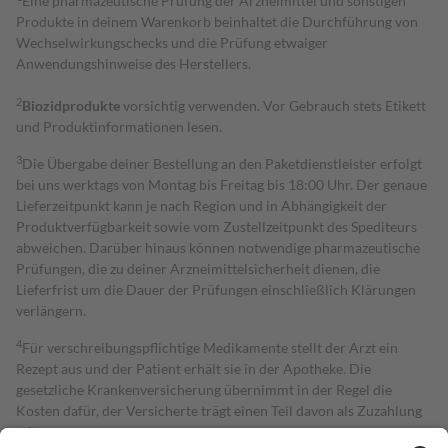
Eine pharmazeutische Prüfung der Arzneimittel und sonstigen
Produkte in deinem Warenkorb beinhaltet die Durchführung von
Wechselwirkungschecks und die Prüfung etwaiger
Anwendungshinweise des Herstellers.
2
Biozidprodukte
vorsichtig verwenden. Vor Gebrauch stets Etikett
und Produktinformationen lesen.
3
Die Übergabe deiner Bestellung an den Paketdienstleister erfolgt
bei uns werktags von Montag bis Freitag bis 18:00 Uhr. Der genaue
Lieferzeitpunkt kann je nach Region und in Abhängigkeit der
Produktverfügbarkeit sowie vom Zustellzeitpunkt des Spediteurs
abweichen. Darüber hinaus können notwendige pharmazeutische
Prüfungen, die zu deiner Arzneimittelsicherheit dienen, die
Lieferfrist um die Dauer der Prüfungen einschließlich Klärungen
verlängern.
4
Für verschreibungspflichtige Medikamente stellt der Arzt ein
Rezept aus und der Patient erhält sie in der Apotheke. Die
gesetzliche Krankenversicherung übernimmt in der Regel die
Kosten dafür, der Versicherte trägt einen Teil davon als Zuzahlung
mit.