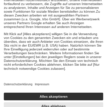
Diese Regeln gelten grundsätzlich auch für Online-Apotheken.
Bei Heilmitteln und häuslicher Krankenpflege beträgt die
Zuzahlung zehn Prozent der Kosten sowie zehn Euro je
Verordnung.
Um das Engagement der Versicherten für ihre eigene Gesundheit zu
stärken und die besondere Stellung der Familie zu unterstützen,
fallen
keine Zuzahlungen
an bei:
• Kindern und Jugendlichen bis zum vollendeten 18. Lebensjahr
mit Ausnahme der Fahrkosten
• Untersuchungen zur Vorsorge und Früherkennung, die von der
GKV getragen werden
• empfohlenen Schutzimpfungen
• Harn- und Blutteststreifen
Wir nutzen Trusted Shops als unabhängigen Dienstleister für die
Einholung von Bewertungen. Trusted Shops hat Maßnahmen
getroffen, um sicherzustellen, dass es sich um echte Bewertungen
handelt. Mehr Informationen findest du hier:
https://help.etrusted.com/hc/de/articles/4419944605341
Einige Bilder und Inhalte wurden unter Zuhilfenahme künstlicher