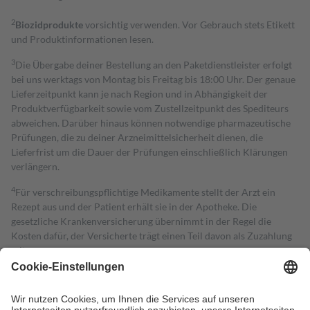
2
Biozidprodukte
vorsichtig verwenden. Vor Gebrauch stets Etikett
und Produktinformationen lesen.
3
Die Übergabe deiner Bestellung an den Paketdienstleister erfolgt
bei uns werktags von Montag bis Freitag bis 18:00 Uhr. Der genaue
Lieferzeitpunkt kann je nach Region und in Abhängigkeit der
Produktverfügbarkeit sowie vom Zustellzeitpunkt des Spediteurs
abweichen. Darüber hinaus können notwendige pharmazeutische
Prüfungen, die zu deiner Arzneimittelsicherheit dienen, die
Lieferfrist um die Dauer der Prüfungen einschließlich Klärungen
verlängern.
4
Für verschreibungspflichtige Medikamente stellt der Arzt ein
Rezept aus und der Patient erhält sie in der Apotheke. Die
gesetzliche Krankenversicherung übernimmt in der Regel die
Kosten dafür, der Versicherte trägt einen Teil davon als Zuzahlung
mit.
Grundsätzlich leisten Mitglieder Zuzahlungen in Höhe von zehn
Prozent des Abgabepreises,
mindestens
jedoch
fünf Euro
und
höchstens zehn Euro.
Es sind jedoch nie mehr als die tatsächlichen
Kosten der Leistung zu entrichten.