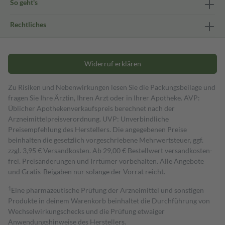
So geht's
Rechtliches
Widerruf erklären
Zu Risiken und Nebenwirkungen lesen Sie die Packungsbeilage und
fragen Sie Ihre Ärztin, Ihren Arzt oder in Ihrer Apotheke. AVP:
Üblicher Apothekenverkaufspreis berechnet nach der
Arzneimittelpreisverordnung. UVP: Unverbindliche
Preisempfehlung des Herstellers. Die angegebenen Preise
beinhalten die gesetzlich vorgeschriebene Mehrwertsteuer, ggf.
zzgl. 3,95 € Versandkosten. Ab 29,00 € Bestell­wert versand­kosten­
frei. Preisänderungen und Irrtümer vorbehalten. Alle Angebote
und Gratis-Beigaben nur solange der Vorrat reicht.
1
Eine pharmazeutische Prüfung der Arzneimittel und sonstigen
Produkte in deinem Warenkorb beinhaltet die Durchführung von
Wechselwirkungschecks und die Prüfung etwaiger
Anwendungshinweise des Herstellers.