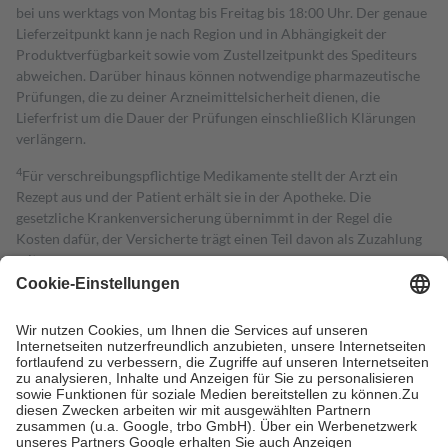
bei uns werktags von Montag bis Freitag bis 18:00 Uhr. Der genaue
Lieferzeitpunkt kann je nach Region und in Abhängigkeit der
Produktverfügbarkeit sowie vom Zustellzeitpunkt des Spediteurs
abweichen. Darüber hinaus können notwendige pharmazeutische
Prüfungen, die zu deiner Arzneimittelsicherheit dienen, die
Lieferfrist um die Dauer der Prüfungen einschließlich Klärungen
verlängern.
4
Für verschreibungspflichtige Medikamente stellt der Arzt ein
Rezept aus und der Patient erhält sie in der Apotheke. Die
gesetzliche Krankenversicherung übernimmt in der Regel die
Kosten dafür, der Versicherte trägt einen Teil davon als Zuzahlung
mit.
Grundsätzlich leisten Mitglieder Zuzahlungen in Höhe von zehn
Prozent des Abgabepreises,
mindestens
jedoch
fünf Euro
und
höchstens zehn Euro.
Es sind jedoch nie mehr als die tatsächlichen
Kosten der Leistung zu entrichten.
Diese Regeln gelten grundsätzlich auch für Online-Apotheken.
Bei Heilmitteln und häuslicher Krankenpflege beträgt die
Zuzahlung zehn Prozent der Kosten sowie zehn Euro je
Verordnung.