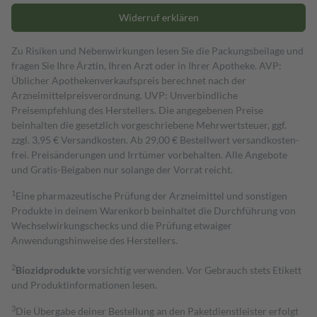
Widerruf erklären
Zu Risiken und Nebenwirkungen lesen Sie die Packungsbeilage und
fragen Sie Ihre Ärztin, Ihren Arzt oder in Ihrer Apotheke. AVP:
Üblicher Apothekenverkaufspreis berechnet nach der
Arzneimittelpreisverordnung. UVP: Unverbindliche
Preisempfehlung des Herstellers. Die angegebenen Preise
beinhalten die gesetzlich vorgeschriebene Mehrwertsteuer, ggf.
zzgl. 3,95 € Versandkosten. Ab 29,00 € Bestell­wert versand­kosten­
frei. Preisänderungen und Irrtümer vorbehalten. Alle Angebote
und Gratis-Beigaben nur solange der Vorrat reicht.
1
Eine pharmazeutische Prüfung der Arzneimittel und sonstigen
Produkte in deinem Warenkorb beinhaltet die Durchführung von
Wechselwirkungschecks und die Prüfung etwaiger
Anwendungshinweise des Herstellers.
2
Biozidprodukte
vorsichtig verwenden. Vor Gebrauch stets Etikett
und Produktinformationen lesen.
3
Die Übergabe deiner Bestellung an den Paketdienstleister erfolgt