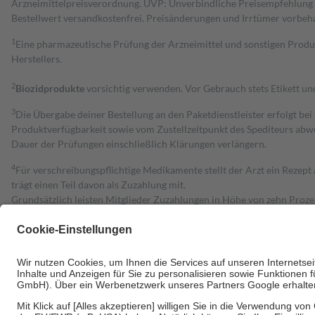
Arzneimittelpreisverordnung. UVP: Unverbindliche Preisempfehlung de
Bestell­wert versand­kosten­frei. Preisänderungen und Irrtümer vorbeh
1
Eine pharmazeutische Prüfung der Arzneimittel und sonstigen Pro
Herstellers.
2
Biozidprodukte
vorsichtig verwenden. Vor Gebrauch stets Etikett u
3
Die Übergabe deiner Bestellung an den Paketdienstleister erfolgt bei
Produktverfügbarkeit sowie vom Zustellzeitpunkt des Spediteurs abwe
Dauer der Prüfungen einschließlich Klärungen verlängern.
4
Für verschreibungspflichtige Medikamente stellt der Arzt ein Rezept 
trägt einen Teil davon als Zuzahlung mit.
Grundsätzlich leisten Mitglieder Zuzahlungen in Höhe von zehn Proz
zu entrichten.
Diese Regeln gelten grundsätzlich auch für Online-Apotheken.
Bei Heilmitteln und häuslicher Krankenpflege beträgt die Zuzahlung 
Um das Engagement der Versicherten für ihre eigene Gesundheit zu stä
• Kindern und Jugendlichen bis zum vollendeten 18. Lebensjahr mit
• Untersuchungen zur Vorsorge und Früherkennung, die von der GKV
• empfohlenen Schutzimpfungen