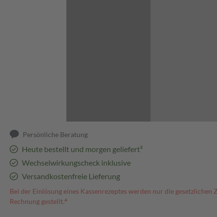
Abbildung kann abweichen
Persönliche Beratung
Heute bestellt und morgen geliefert³
Wechselwirkungscheck inklusive
Versandkostenfreie Lieferung
Bei der Einlösung eines Kassenrezeptes werden nur die gesetzlichen 
Rechnung gestellt.⁴