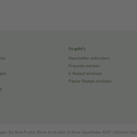
e
So geht's
nto
Newsletter anfordern
Freunde werben
gen
E-Rezept einlösen
Papier Rezept einlösen
g
gen Sie Ihre Ärztin, Ihren Arzt oder in Ihrer Apotheke. AVP: Üblicher A