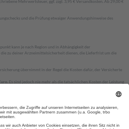
hriebene Mehrwertsteuer, ggf. zzgl. 3,95 € Versandkosten. Ab 29,00 €
kungschecks und die Prüfung etwaiger Anwendungshinweise des
itpunkt kann je nach Region und in Abhängigkeit der
 zu deiner Arzneimittelsicherheit dienen, die Lieferfrist um die
ersicherung übernimmt in der Regel die Kosten dafür, der Versicherte
Euro.
Es sind jedoch nie mehr als die tatsächlichen Kosten der Leistung
e Zuzahlungen
an bei: