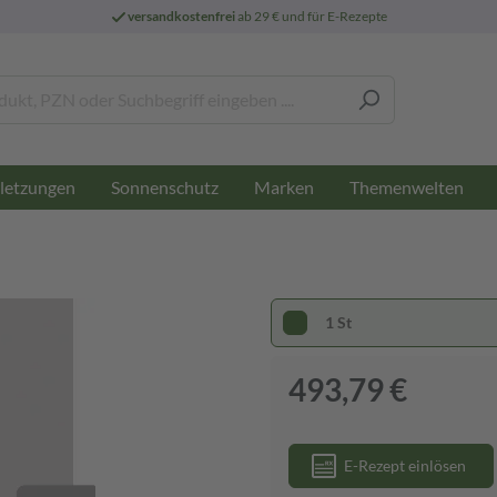
versandkostenfrei
ab 29 € und für E-Rezepte
letzungen
Sonnenschutz
Marken
Themenwelten
1 St
493,79 €
E-Rezept einlösen