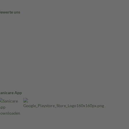
Bewerte uns
Sanicare App