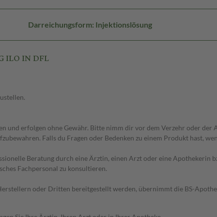
Darreichungsform: Injektionslösung
G ILO IN DFL
ustellen.
 und erfolgen ohne Gewähr. Bitte nimm dir vor dem Verzehr oder der An
fzubewahren. Falls du Fragen oder Bedenken zu einem Produkt hast, wende
essionelle Beratung durch eine Ärztin, einen Arzt oder eine Apothekerin
sches Fachpersonal zu konsultieren.
n Herstellern oder Dritten bereitgestellt werden, übernimmt die BS-Apot
en Sie Ihre Ärztin, Ihren Arzt oder in Ihrer Apotheke.