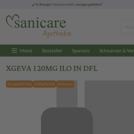
3
E-Rezept:
Heute bestellt,
morgen geliefert
Menü
Bestseller
Sparsets
Schmerzen & Ver
XGEVA 120MG ILO IN DFL
Rezeptpflichtig
Kühlpflichtig
Reimport