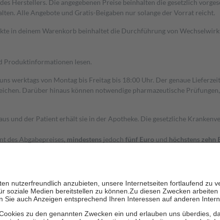
s Herstellers. Die angegebenen Preise beinhalten die gesetzlich vorgesc
alten. Alle Angebote und Gratis-Beigaben nur solange der Vorrat reicht.
dukte in deinem Warenkorb beinhaltet die Durchführung von Wechselwir
nd Produktinformationen lesen.
 uns werktags von Montag bis Freitag bis 18:00 Uhr. Der genaue Lieferze
ichen. Darüber hinaus können notwendige pharmazeutische Prüfungen, die
aus und der Patient erhält sie in der Apotheke. Die gesetzliche Krankenv
ent des Abgabepreises,
mindestens
jedoch
fünf Euro
und
höchstens zehn 
zehn Prozent der Kosten sowie zehn Euro je Verordnung.
rken und die besondere Stellung der Familie zu unterstützen, fallen
kein
 Ausnahme der Fahrkosten
 getragen werden