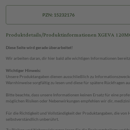
PZN: 15232176
Produktdetails/Produktinformationen XGEVA 120M
Diese Seite wird gerade überarbeitet!
Wir arbeiten daran, dir hier bald alle wichtigen Informationen bereitz
Wichtiger Hinweis:
Unsere Produktangaben dienen ausschließlich zu Informationszwecken
Warnhinweise sorgfältig zu lesen und diese für spätere Rückfragen au
Bitte beachte, dass unsere Informationen keinen Ersatz für eine prof
möglichen Risiken oder Nebenwirkungen empfehlen wir dir, medizini
Für die Richtigkeit und Vollständigkeit der Produktangaben, die vo
selbstverständlich unberührt.
Zu Risiken und Nebenwirkungen lesen Sie die Packungsbeilage und frag