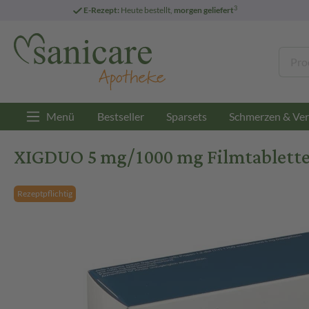
3
E-Rezept:
Heute bestellt,
morgen geliefert
Menü
Bestseller
Sparsets
Schmerzen & Ver
XIGDUO 5 mg/1000 mg Filmtabletten
Rezeptpflichtig