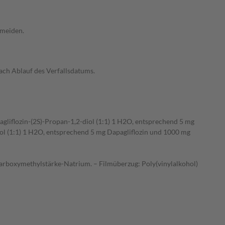
rmeiden.
ch Ablauf des Verfallsdatums.
gliflozin-(2S)-Propan-1,2-diol (1:1) 1 H2O, entsprechend 5 mg
iol (1:1) 1 H2O, entsprechend 5 mg Dapagliflozin und 1000 mg
 Carboxymethylstärke-Natrium. – Filmüberzug: Poly(vinylalkohol)