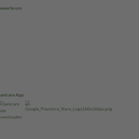
Bewerte uns
Sanicare App