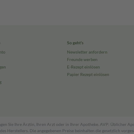
e
So geht's
nto
Newsletter anfordern
Freunde werben
gen
E-Rezept einlösen
Papier Rezept einlösen
g
gen Sie Ihre Ärztin, Ihren Arzt oder in Ihrer Apotheke. AVP: Üblicher A
s Herstellers. Die angegebenen Preise beinhalten die gesetzlich vorgesc