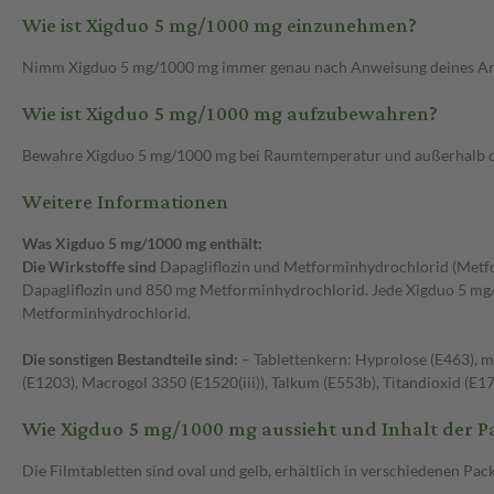
Wie ist Xigduo 5 mg/1000 mg einzunehmen?
Nimm Xigduo 5 mg/1000 mg immer genau nach Anweisung deines Arzt
Wie ist Xigduo 5 mg/1000 mg aufzubewahren?
Bewahre Xigduo 5 mg/1000 mg bei Raumtemperatur und außerhalb der
Weitere Informationen
Was Xigduo 5 mg/1000 mg enthält:
Die Wirkstoffe sind
Dapagliflozin und Metforminhydrochlorid (Metfor
Dapagliflozin und 850 mg Metforminhydrochlorid. Jede Xigduo 5 mg/1
Metforminhydrochlorid.
Die sonstigen Bestandteile sind:
– Tablettenkern: Hyprolose (E463), m
(E1203), Macrogol 3350 (E1520(iii)), Talkum (E553b), Titandioxid (E17
Wie Xigduo 5 mg/1000 mg aussieht und Inhalt der 
Die Filmtabletten sind oval und gelb, erhältlich in verschiedenen Pa