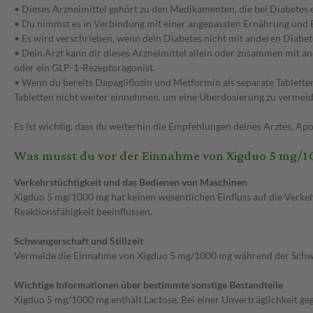
• Dieses Arzneimittel gehört zu den Medikamenten, die bei Diabetes 
• Du nimmst es in Verbindung mit einer angepassten Ernährung und
• Es wird verschrieben, wenn dein Diabetes nicht mit anderen Diab
• Dein Arzt kann dir dieses Arzneimittel allein oder zusammen mit 
oder ein GLP-1-Rezeptoragonist.
• Wenn du bereits Dapagliflozin und Metformin als separate Tabletten
Tabletten nicht weiter einnehmen, um eine Überdosierung zu vermeid
Es ist wichtig, dass du weiterhin die Empfehlungen deines Arztes, A
Was musst du vor der Einnahme von Xigduo 5 mg/1
Verkehrstüchtigkeit und das Bedienen von Maschinen
Xigduo 5 mg/1000 mg hat keinen wesentlichen Einfluss auf die Verke
Reaktionsfähigkeit beeinflussen.
Schwangerschaft und Stillzeit
Vermeide die Einnahme von Xigduo 5 mg/1000 mg während der Schwanger
Wichtige Informationen über bestimmte sonstige Bestandteile
Xigduo 5 mg/1000 mg enthält Lactose. Bei einer Unverträglichkeit g