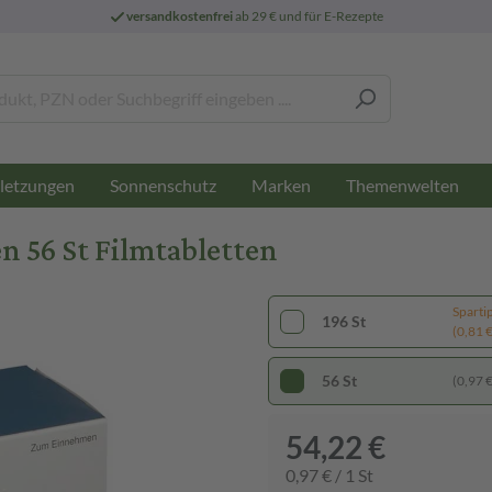
versandkostenfrei
ab 29 € und für E-Rezepte
letzungen
Sonnenschutz
Marken
Themenwelten
 56 St Filmtabletten
Sparti
196 St
(0,81 € 
56 St
(0,97 € 
54,22 €
0,97 € / 1 St