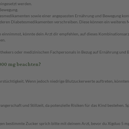
eingesetzt werden.
 Bewegung.
etesmedikamenten sowie einer angepassten Ernährung und Bewegung kont
anderen Diabetesmedikamenten verschreiben. Diese können ein weiteres M
 einnimmst, könnte dein Arzt dir empfehlen, auf dieses Kombinationsarzne
en.
pothekers oder medizinischen Fachpersonals in Bezug auf Ernährung und 
000 mg beachten?
hrstüchtigkeit. Wenn jedoch niedrige Blutzuckerwerte auftreten, könnte
schaft und Stillzeit, da potenzielle Risiken für das Kind bestehen. Spr
egen bestimmte Zucker sprich bitte mit deinem Arzt, bevor du Xigduo 5 