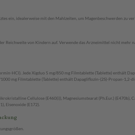
es ein, idealerweise mit den Mahlzeiten, um Magenbeschwerden zu ve
 Reichweite von Kindern auf. Verwende das Arzneimittel nicht mehr na
min-HCl). Jede Xigduo 5 mg/850 mg Filmtablette (Tablette) enthält Dapa
000 mg Filmtablette (Tablette) enthält Dapagliflozin-(2S)-Propan-1,2-d
ikrokristalline Cellulose (E460(i)), Magnesiumstearat (Ph.Eur.) (E470b),
1), Eisenoxide (E172).
Packung
ckungsgrößen.