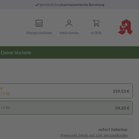
persönliche
pharmazeutische Beratung
Rezept einlösen
Mein Konto
0,00 €
Deine Vorteile
pp
159,53 €
/ 1 St)
54,22 €
/ 1 St)
sofort lieferbar
Preise inkl. MwSt. ggf. zzgl. Versandkosten