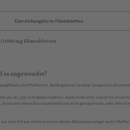
Darreichungsform: Filmtabletten
/1000 mg Filmtabletten
d es angewendet?
apagliflozin und Metformin. Beide gehören zu einer Gruppe von Arzneimit
t, die als „Typ-2-Diabetes mellitus“ bezeichnet wird, und ist für erwach
produziert deine Bauchspeicheldrüse nicht genug Insulin, oder dein Körpe
n aus dem Körper entfernt und so deinen Blutzuckerspiegel senkt. Metfo