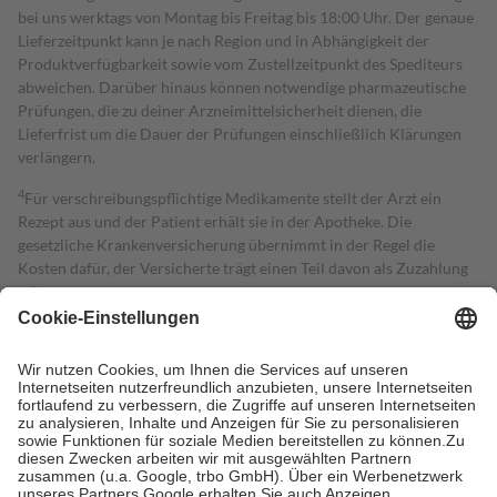
bei uns werktags von Montag bis Freitag bis 18:00 Uhr. Der genaue
Lieferzeitpunkt kann je nach Region und in Abhängigkeit der
Produktverfügbarkeit sowie vom Zustellzeitpunkt des Spediteurs
abweichen. Darüber hinaus können notwendige pharmazeutische
Prüfungen, die zu deiner Arzneimittelsicherheit dienen, die
Lieferfrist um die Dauer der Prüfungen einschließlich Klärungen
verlängern.
4
Für verschreibungspflichtige Medikamente stellt der Arzt ein
Rezept aus und der Patient erhält sie in der Apotheke. Die
gesetzliche Krankenversicherung übernimmt in der Regel die
Kosten dafür, der Versicherte trägt einen Teil davon als Zuzahlung
mit.
Grundsätzlich leisten Mitglieder Zuzahlungen in Höhe von zehn
Prozent des Abgabepreises,
mindestens
jedoch
fünf Euro
und
höchstens zehn Euro.
Es sind jedoch nie mehr als die tatsächlichen
Kosten der Leistung zu entrichten.
Diese Regeln gelten grundsätzlich auch für Online-Apotheken.
Bei Heilmitteln und häuslicher Krankenpflege beträgt die
Zuzahlung zehn Prozent der Kosten sowie zehn Euro je
Verordnung.