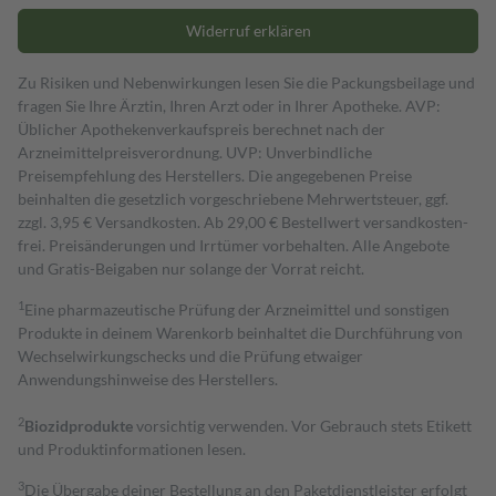
Widerruf erklären
Zu Risiken und Nebenwirkungen lesen Sie die Packungsbeilage und
fragen Sie Ihre Ärztin, Ihren Arzt oder in Ihrer Apotheke. AVP:
Üblicher Apothekenverkaufspreis berechnet nach der
Arzneimittelpreisverordnung. UVP: Unverbindliche
Preisempfehlung des Herstellers. Die angegebenen Preise
beinhalten die gesetzlich vorgeschriebene Mehrwertsteuer, ggf.
zzgl. 3,95 € Versandkosten. Ab 29,00 € Bestell­wert versand­kosten­
frei. Preisänderungen und Irrtümer vorbehalten. Alle Angebote
und Gratis-Beigaben nur solange der Vorrat reicht.
1
Eine pharmazeutische Prüfung der Arzneimittel und sonstigen
Produkte in deinem Warenkorb beinhaltet die Durchführung von
Wechselwirkungschecks und die Prüfung etwaiger
Anwendungshinweise des Herstellers.
2
Biozidprodukte
vorsichtig verwenden. Vor Gebrauch stets Etikett
und Produktinformationen lesen.
3
Die Übergabe deiner Bestellung an den Paketdienstleister erfolgt