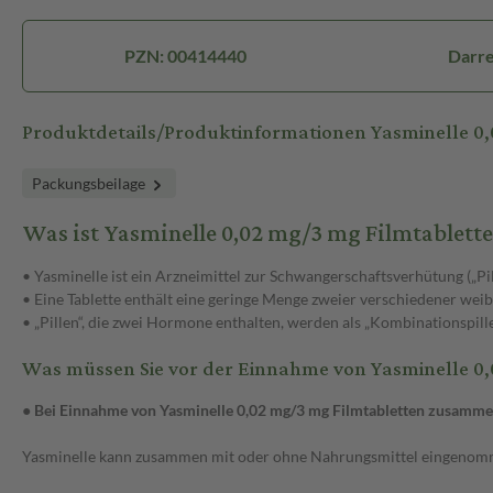
PZN: 00414440
Darre
Produktdetails/Produktinformationen Yasminelle 
Packungsbeilage
Was ist Yasminelle 0,02 mg/3 mg Filmtablet
• Yasminelle ist ein Arzneimittel zur Schwangerschaftsverhütung („Pill
• Eine Tablette enthält eine geringe Menge zweier verschiedener we
• „Pillen“, die zwei Hormone enthalten, werden als „Kombinationspill
Was müssen Sie vor der Einnahme von Yasminelle 0
● Bei Einnahme von Yasminelle 0,02 mg/3 mg Filmtabletten zusamm
Yasminelle kann zusammen mit oder ohne Nahrungsmittel eingenom