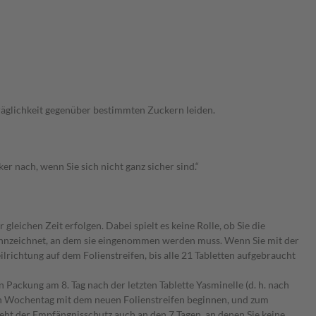
träglichkeit gegenüber bestimmten Zuckern leiden.
 nach, wenn Sie sich nicht ganz sicher sind.“
leichen Zeit erfolgen. Dabei spielt es keine Rolle, ob Sie die
ekennzeichnet, an dem sie eingenommen werden muss. Wenn Sie mit der
richtung auf dem Folienstreifen, bis alle 21 Tabletten aufgebraucht
Packung am 8. Tag nach der letzten Tablette Yasminelle (d. h. nach
hen Wochentag mit dem neuen Folienstreifen beginnen, und zum
eht der Empfängnisschutz auch an den 7 Tagen, an denen Sie keine