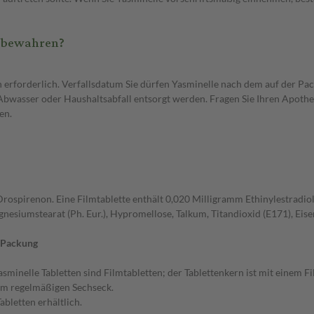
zubewahren?
 erforderlich. Verfallsdatum Sie dürfen Yasminelle nach dem auf der Pa
bwasser oder Haushaltsabfall entsorgt werden. Fragen Sie Ihren Apothek
en.
 Drospirenon. Eine Filmtablette enthält 0,020 Milligramm Ethinylestradio
siumstearat (Ph. Eur.), Hypromellose, Talkum, Titandioxid (E171), Eisen(
r Packung
asminelle Tabletten sind Filmtabletten; der Tablettenkern ist mit einem F
em regelmäßigen Sechseck.
abletten erhältlich.