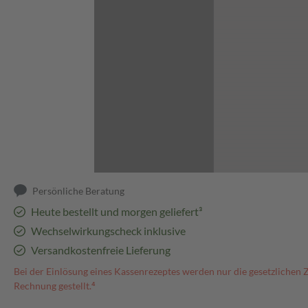
Abbildung kann abweichen
Persönliche Beratung
Heute bestellt und morgen geliefert³
Wechselwirkungscheck inklusive
Versandkostenfreie Lieferung
Bei der Einlösung eines Kassenrezeptes werden nur die gesetzlichen 
Rechnung gestellt.⁴