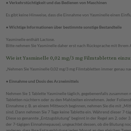
● Verkehrstüchtigkeit und das Bedienen von Maschinen
Es gibt keine Hinweise, dass die Einnahme von Yasminelle einen Einf
● Wichtige Informationen über bestimmte sonstige Bestandteile
Yasminelle enthält Lactose.
Bitte nehmen Sie Yasminelle daher erst nach Rücksprache mit Ihrem Ar
Wie ist Yasminelle 0,02 mg/3 mg Filmtabletten ein
„Nehmen Sie Yasminelle 0,02 mg/3 mg Filmtabletten immer genau nach A
● Einnahme und Dosis des Arzneimittels
Nehmen Sie 1 Tablette Yasminelle täglich, gegebenenfalls zusammen mit
Tabletten nüchtern oder zu den Mahlzeiten einnehmen. Jeder Foliens
Einnahme z. B. an einem Mittwoch beginnen, nehmen Sie die mit „Mittw
sind. Dann nehmen Sie 7 Tage keine Tablette ein. Während dieser 7-tä
Diese so genannte „Entzugsblutung“ beginnt in der Regel am 2. oder 3
der 7-tägigen Einnahmepause), ungeachtet dessen, ob die Blutung no
anderen, dass Ihre Entzugsblutung jeden Monat an den gleichen Tagen