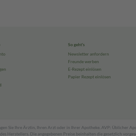
e
So geht's
nto
Newsletter anfordern
Freunde werben
gen
E-Rezept einlösen
Papier Rezept einlösen
g
gen Sie Ihre Ärztin, Ihren Arzt oder in Ihrer Apotheke. AVP: Üblicher A
s Herstellers. Die angegebenen Preise beinhalten die gesetzlich vorgesc