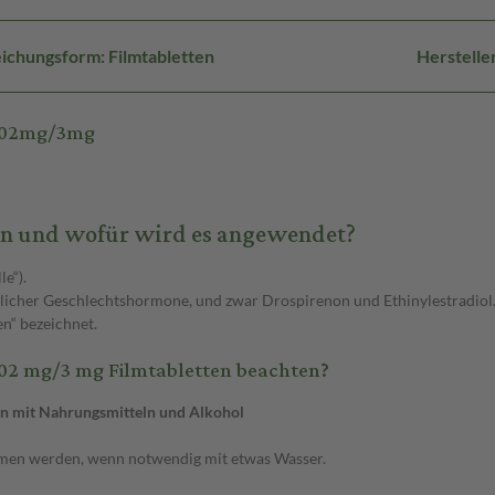
ichungsform: Filmtabletten
Herstelle
0,02mg/3mg
ten und wofür wird es angewendet?
e“).
iblicher Geschlechtshormone, und zwar Drospirenon und Ethinylestradiol
en“ bezeichnet.
,02 mg/3 mg Filmtabletten beachten?
en mit Nahrungsmitteln und Alkohol
men werden, wenn notwendig mit etwas Wasser.