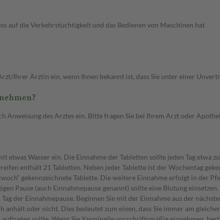
luss auf die Verkehrstüchtigkeit und das Bedienen von Maschinen hat
zt/Ihrer Ärztin ein, wenn Ihnen bekannt ist, dass Sie unter einer Unver
zunehmen?
nweisung des Arztes ein. Bitte fragen Sie bei Ihrem Arzt oder Apotheker
 etwas Wasser ein. Die Einnahme der Tabletten sollte jeden Tag etwa zur g
treifen enthält 21 Tabletten. Neben jeder Tablette ist der Wochentag g
och“ gekennzeichnete Tablette. Die weitere Einnahme erfolgt in der Pfeil
gigen Pause (auch Einnahmepause genannt) sollte eine Blutung einsetzen.
. Tag der Einnahmepause. Beginnen Sie mit der Einnahme aus der nächsten 
ch anhält oder nicht. Dies bedeutet zum einen, dass Sie immer am gleic
 auftreten sollte. Wenn Sie Yasminelle vorschriftsmäßig einnehmen, best