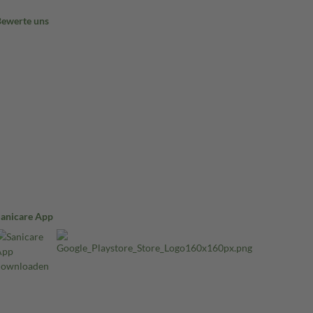
Bewerte uns
Sanicare App