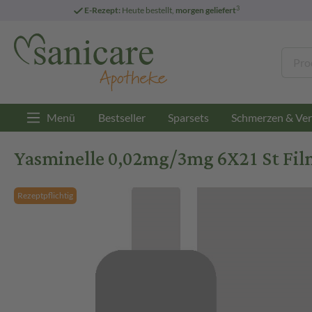
3
E-Rezept:
Heute bestellt,
morgen geliefert
Menü
Bestseller
Sparsets
Schmerzen & Ver
Yasminelle 0,02mg/3mg 6X21 St Fil
Rezeptpflichtig