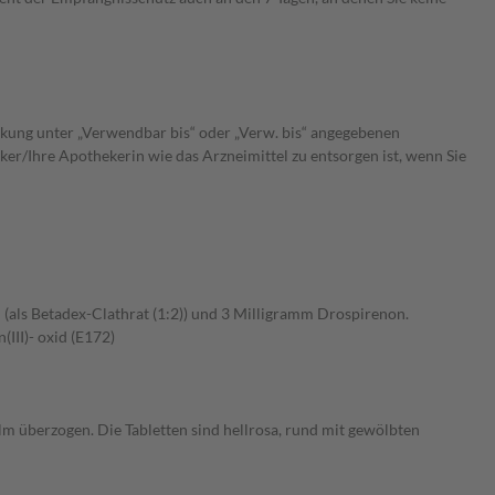
ckung unter „Verwendbar bis“ oder „Verw. bis“ angegebenen
er/Ihre Apothekerin wie das Arzneimittel zu entsorgen ist, wenn Sie
l (als Betadex-Clathrat (1:2)) und 3 Milligramm Drospirenon.
III)- oxid (E172)
ilm überzogen. Die Tabletten sind hellrosa, rund mit gewölbten