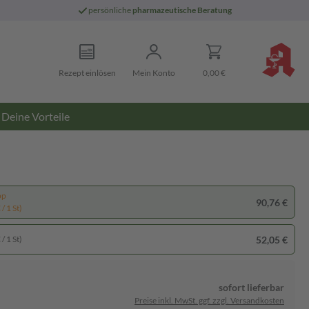
persönliche
pharmazeutische Beratung
Rezept einlösen
Mein Konto
0,00 €
Deine Vorteile
pp
90,76 €
/ 1 St)
52,05 €
/ 1 St)
sofort lieferbar
Preise inkl. MwSt. ggf. zzgl. Versandkosten