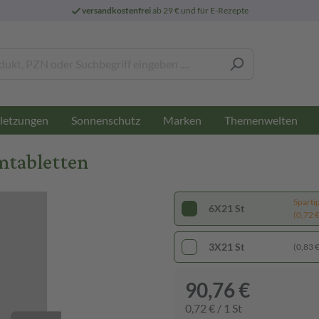
versandkostenfrei
ab 29 € und für E-Rezepte
letzungen
Sonnenschutz
Marken
Themenwelten
mtabletten
Sparti
6X21 St
(0,72 € 
3X21 St
(0,83 € 
90,76 €
0,72 € / 1 St