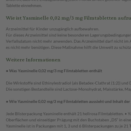
Tablette einnehmen.
Wie ist Yasminelle 0,02 mg/3 mg Filmtabletten auf
Arzneimittel für Kinder unzugänglich aufbewahren.
Für dieses Arzneimittel sind keine besonderen Lagerungsbedingungen
Verfallsdatum nicht mehr anwenden. Das Arzneimittel darf nicht im A
es nicht mehr benötigen. Diese Maßnahme hilft die Umwelt zu schütz
Weitere Informationen
● Was Yasminelle 0,02 mg/3 mg Filmtabletten enthält
Die Wirkstoffe sind Ethinylestradiol (als Betadex-Clathrat (1:2)) und
Die sonstigen Bestandteile sind Lactose-Monohydrat, Maisstärke, Magne
● Wie Yasminelle 0,02 mg/3 mg Filmtabletten aussieht und Inhalt de
Jede Blisterpackung Yasminelle enthält 21 hellrosa Filmtabletten. • Y
Oberflächen und einseitiger Prägung mit den Buchstaben „DS“ in ein
Yasminelle ist in Packungen mit 1, 3 und 6 Blisterpackungen zu je 21 T