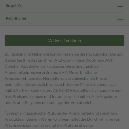
So geht's
Rechtliches
Widerruf erklären
Zu Risiken und Nebenwirkungen lesen Sie die Packungsbeilage und
fragen Sie Ihre Ärztin, Ihren Arzt oder in Ihrer Apotheke. AVP:
Üblicher Apothekenverkaufspreis berechnet nach der
Arzneimittelpreisverordnung. UVP: Unverbindliche
Preisempfehlung des Herstellers. Die angegebenen Preise
beinhalten die gesetzlich vorgeschriebene Mehrwertsteuer, ggf.
zzgl. 3,95 € Versandkosten. Ab 29,00 € Bestell­wert versand­kosten­
frei. Preisänderungen und Irrtümer vorbehalten. Alle Angebote
und Gratis-Beigaben nur solange der Vorrat reicht.
1
Eine pharmazeutische Prüfung der Arzneimittel und sonstigen
Produkte in deinem Warenkorb beinhaltet die Durchführung von
Wechselwirkungschecks und die Prüfung etwaiger