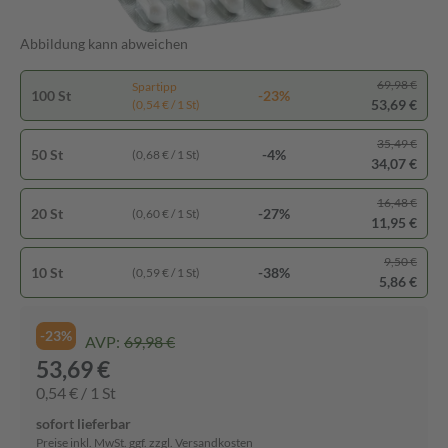
Abbildung kann abweichen
69,98 €
Spartipp
100 St
-23%
53,69 €
(0,54 € / 1 St)
35,49 €
50 St
-4%
(0,68 € / 1 St)
34,07 €
16,48 €
20 St
-27%
(0,60 € / 1 St)
11,95 €
9,50 €
10 St
-38%
(0,59 € / 1 St)
5,86 €
-23%
AVP:
69,98 €
53,69 €
0,54 € / 1 St
sofort lieferbar
Preise inkl. MwSt. ggf. zzgl. Versandkosten