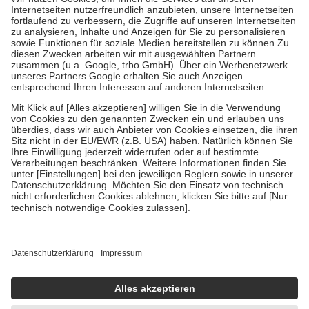
Kosten der Leistung zu entrichten.
Diese Regeln gelten grundsätzlich auch für Online-Apotheken.
Bei Heilmitteln und häuslicher Krankenpflege beträgt die
Zuzahlung zehn Prozent der Kosten sowie zehn Euro je
Verordnung.
Um das Engagement der Versicherten für ihre eigene Gesundheit zu
stärken und die besondere Stellung der Familie zu unterstützen,
fallen
keine Zuzahlungen
an bei:
• Kindern und Jugendlichen bis zum vollendeten 18. Lebensjahr
mit Ausnahme der Fahrkosten
• Untersuchungen zur Vorsorge und Früherkennung, die von der
GKV getragen werden
• empfohlenen Schutzimpfungen
• Harn- und Blutteststreifen
Wir nutzen Trusted Shops als unabhängigen Dienstleister für die
Einholung von Bewertungen. Trusted Shops hat Maßnahmen
getroffen, um sicherzustellen, dass es sich um echte Bewertungen
handelt. Mehr Informationen findest du hier:
https://help.etrusted.com/hc/de/articles/4419944605341
Einige Bilder und Inhalte wurden unter Zuhilfenahme künstlicher