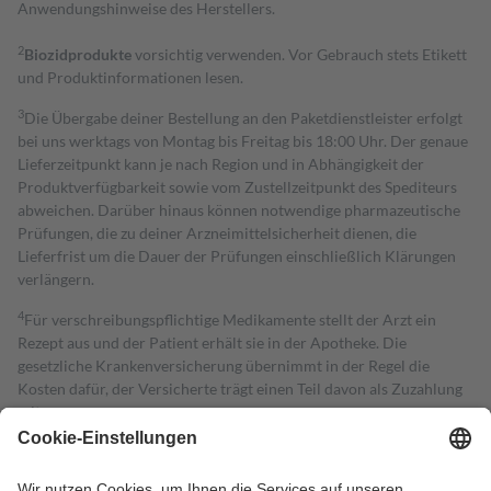
Anwendungshinweise des Herstellers.
2
Biozidprodukte
vorsichtig verwenden. Vor Gebrauch stets Etikett
und Produktinformationen lesen.
3
Die Übergabe deiner Bestellung an den Paketdienstleister erfolgt
bei uns werktags von Montag bis Freitag bis 18:00 Uhr. Der genaue
Lieferzeitpunkt kann je nach Region und in Abhängigkeit der
Produktverfügbarkeit sowie vom Zustellzeitpunkt des Spediteurs
abweichen. Darüber hinaus können notwendige pharmazeutische
Prüfungen, die zu deiner Arzneimittelsicherheit dienen, die
Lieferfrist um die Dauer der Prüfungen einschließlich Klärungen
verlängern.
4
Für verschreibungspflichtige Medikamente stellt der Arzt ein
Rezept aus und der Patient erhält sie in der Apotheke. Die
gesetzliche Krankenversicherung übernimmt in der Regel die
Kosten dafür, der Versicherte trägt einen Teil davon als Zuzahlung
mit.
Grundsätzlich leisten Mitglieder Zuzahlungen in Höhe von zehn
Prozent des Abgabepreises,
mindestens
jedoch
fünf Euro
und
höchstens zehn Euro.
Es sind jedoch nie mehr als die tatsächlichen