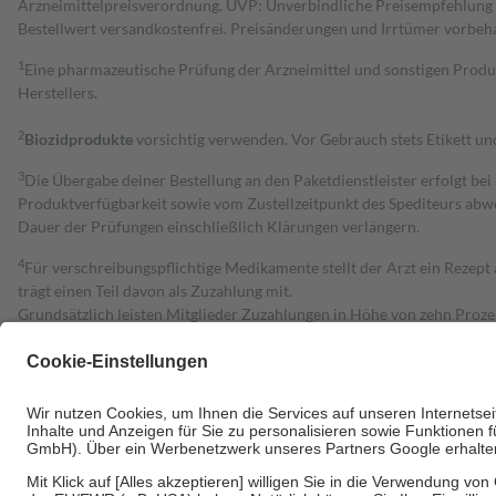
Arzneimittelpreisverordnung. UVP: Unverbindliche Preisempfehlung de
Bestell­wert versand­kosten­frei. Preisänderungen und Irrtümer vorbeh
1
Eine pharmazeutische Prüfung der Arzneimittel und sonstigen Pro
Herstellers.
2
Biozidprodukte
vorsichtig verwenden. Vor Gebrauch stets Etikett u
3
Die Übergabe deiner Bestellung an den Paketdienstleister erfolgt bei
Produktverfügbarkeit sowie vom Zustellzeitpunkt des Spediteurs abwe
Dauer der Prüfungen einschließlich Klärungen verlängern.
4
Für verschreibungspflichtige Medikamente stellt der Arzt ein Rezept 
trägt einen Teil davon als Zuzahlung mit.
Grundsätzlich leisten Mitglieder Zuzahlungen in Höhe von zehn Proz
zu entrichten.
Diese Regeln gelten grundsätzlich auch für Online-Apotheken.
Bei Heilmitteln und häuslicher Krankenpflege beträgt die Zuzahlung 
Um das Engagement der Versicherten für ihre eigene Gesundheit zu stä
• Kindern und Jugendlichen bis zum vollendeten 18. Lebensjahr mit
• Untersuchungen zur Vorsorge und Früherkennung, die von der GKV
• empfohlenen Schutzimpfungen