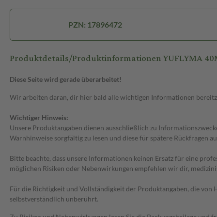
PZN: 17896472
Produktdetails/Produktinformationen YUFLYMA 4
Diese Seite wird gerade überarbeitet!
Wir arbeiten daran, dir hier bald alle wichtigen Informationen bereitz
Wichtiger Hinweis:
Unsere Produktangaben dienen ausschließlich zu Informationszwecken
Warnhinweise sorgfältig zu lesen und diese für spätere Rückfragen au
Bitte beachte, dass unsere Informationen keinen Ersatz für eine prof
möglichen Risiken oder Nebenwirkungen empfehlen wir dir, medizini
Für die Richtigkeit und Vollständigkeit der Produktangaben, die vo
selbstverständlich unberührt.
Zu Risiken und Nebenwirkungen lesen Sie die Packungsbeilage und frag