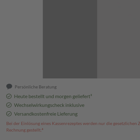
Abbildung kann abweichen
Persönliche Beratung
Heute bestellt und morgen geliefert³
Wechselwirkungscheck inklusive
Versandkostenfreie Lieferung
Bei der Einlösung eines Kassenrezeptes werden nur die gesetzlichen 
Rechnung gestellt.⁴