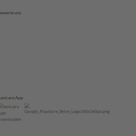
Bewerte uns
Sanicare App