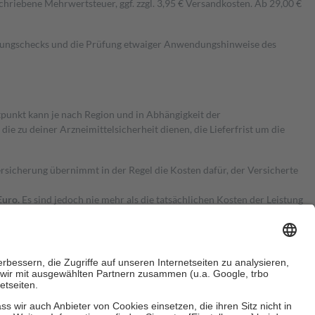
hriebene Mehrwertsteuer, ggf. zzgl. 3,95 € Versandkosten. Ab 29,00 €
kungschecks und die Prüfung etwaiger Anwendungshinweise des
itpunkt kann je nach Region und in Abhängigkeit der
 zu deiner Arzneimittelsicherheit dienen, die Lieferfrist um die
ersicherung übernimmt in der Regel die Kosten dafür, der Versicherte
Euro.
Es sind jedoch nie mehr als die tatsächlichen Kosten der Leistung
e Zuzahlungen
an bei: