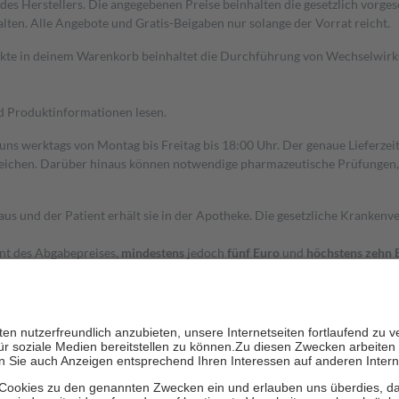
s Herstellers. Die angegebenen Preise beinhalten die gesetzlich vorgesc
alten. Alle Angebote und Gratis-Beigaben nur solange der Vorrat reicht.
dukte in deinem Warenkorb beinhaltet die Durchführung von Wechselwir
nd Produktinformationen lesen.
 uns werktags von Montag bis Freitag bis 18:00 Uhr. Der genaue Lieferze
ichen. Darüber hinaus können notwendige pharmazeutische Prüfungen, die
aus und der Patient erhält sie in der Apotheke. Die gesetzliche Krankenv
ent des Abgabepreises,
mindestens
jedoch
fünf Euro
und
höchstens zehn 
zehn Prozent der Kosten sowie zehn Euro je Verordnung.
rken und die besondere Stellung der Familie zu unterstützen, fallen
kein
 Ausnahme der Fahrkosten
 getragen werden