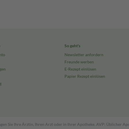
e
So geht's
nto
Newsletter anfordern
Freunde werben
gen
E-Rezept einlösen
Papier Rezept einlösen
g
gen Sie Ihre Ärztin, Ihren Arzt oder in Ihrer Apotheke. AVP: Üblicher A