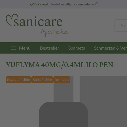
3
E-Rezept:
Heute bestellt,
morgen geliefert
Menü
Bestseller
Sparsets
Schmerzen & Ver
YUFLYMA 40MG/0.4ML ILO PEN
Rezeptpflichtig
Kühlpflichtig
Reimport