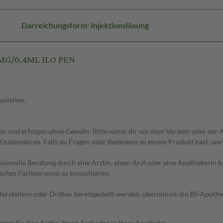
Darreichungsform: Injektionslösung
0MG/0.4ML ILO PEN
ustellen.
 und erfolgen ohne Gewähr. Bitte nimm dir vor dem Verzehr oder der An
fzubewahren. Falls du Fragen oder Bedenken zu einem Produkt hast, wende
essionelle Beratung durch eine Ärztin, einen Arzt oder eine Apothekerin
sches Fachpersonal zu konsultieren.
n Herstellern oder Dritten bereitgestellt werden, übernimmt die BS-Apot
en Sie Ihre Ärztin, Ihren Arzt oder in Ihrer Apotheke.