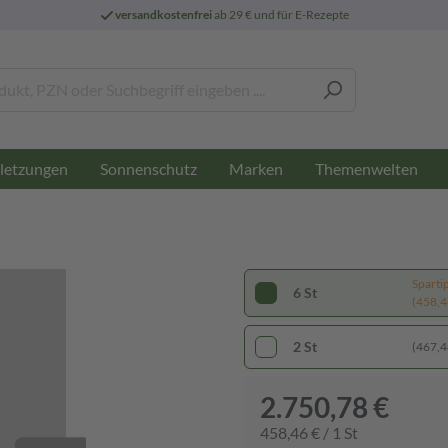
versandkostenfrei
ab 29 € und für E-Rezepte
letzungen
Sonnenschutz
Marken
Themenwelten
Sparti
6 St
(458,46
2 St
(467,48
2.750,78 €
458,46 € / 1 St