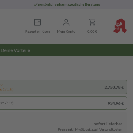
persönliche
pharmazeutische Beratung
Rezept einlösen
Mein Konto
0,00 €
Deine Vorteile
pp
2.750,78 €
 € / 1 St)
934,96 €
 € / 1 St)
sofort lieferbar
Preise inkl. MwSt. ggf. zzgl. Versandkosten