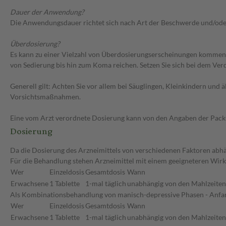
Dauer der Anwendung?
Die Anwendungsdauer richtet sich nach Art der Beschwerde und/ode
Überdosierung?
Es kann zu einer Vielzahl von Überdosierungserscheinungen kommen
von Sedierung bis hin zum Koma reichen. Setzen Sie sich bei dem Ve
Generell gilt: Achten Sie vor allem bei Säuglingen, Kleinkindern un
Vorsichtsmaßnahmen.
Eine vom Arzt verordnete Dosierung kann von den Angaben der Packun
Dosierung
Da die Dosierung des Arzneimittels von verschiedenen Faktoren abhän
Für die Behandlung stehen Arzneimittel mit einem geeigneteren Wirk
Wer
Einzeldosis
Gesamtdosis
Wann
Erwachsene
1 Tablette
1-mal täglich
unabhängig von den Mahlzeiten
Als Kombinationsbehandlung von manisch-depressive Phasen - Anfa
Wer
Einzeldosis
Gesamtdosis
Wann
Erwachsene
1 Tablette
1-mal täglich
unabhängig von den Mahlzeiten