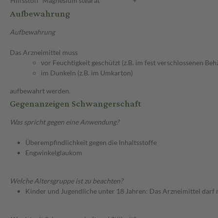
Hilfsstoff
Magnesium stearat
+
Aufbewahrung
Aufbewahrung
Das Arzneimittel muss
vor Feuchtigkeit geschützt (z.B. im fest verschlossenen Behä
im Dunkeln (z.B. im Umkarton)
aufbewahrt werden.
Gegenanzeigen Schwangerschaft
Was spricht gegen eine Anwendung?
Überempfindlichkeit gegen die Inhaltsstoffe
Engwinkelglaukom
Welche Altersgruppe ist zu beachten?
Kinder und Jugendliche unter 18 Jahren: Das Arzneimittel darf