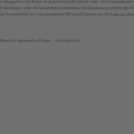
in Absprache mit Ihrem Arzt eventuell die Einzel- oder die Gesamtdosis 
l die Einzel- oder die Gesamtdosis erhöhen. Die Dosierung wird in der R
ehen Arzneimittel mit verschiedenen Wirkstoffstärken zur Verfügung. Las
Manisch-depressive Phasen - Anfangsdosis: