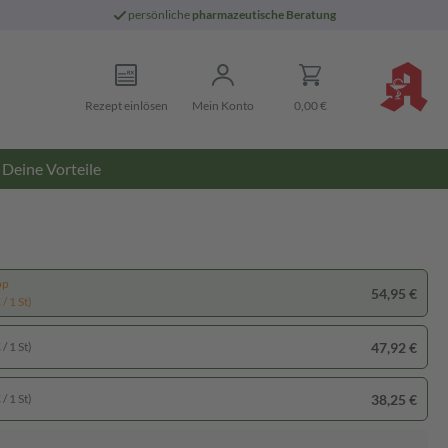
persönliche
pharmazeutische Beratung
Rezept einlösen
Mein Konto
0,00 €
Deine Vorteile
pp
54,95 €
/ 1 St)
47,92 €
/ 1 St)
38,25 €
/ 1 St)