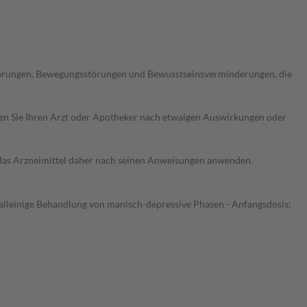
störungen, Bewegungsstörungen und Bewusstseinsverminderungen, die
ragen Sie Ihren Arzt oder Apotheker nach etwaigen Auswirkungen oder
e das Arzneimittel daher nach seinen Anweisungen anwenden.
s alleinige Behandlung von manisch-depressive Phasen - Anfangsdosis: