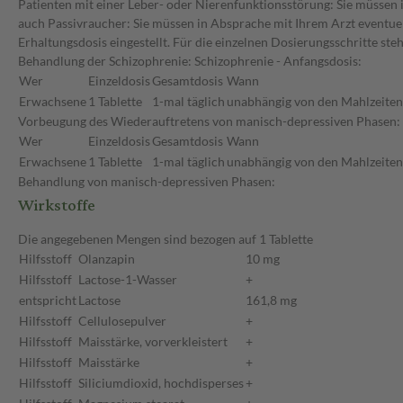
Patienten mit einer Leber- oder Nierenfunktionsstörung: Sie müssen 
auch Passivraucher: Sie müssen in Absprache mit Ihrem Arzt eventuel
Erhaltungsdosis eingestellt. Für die einzelnen Dosierungsschritte st
Behandlung der Schizophrenie: Schizophrenie - Anfangsdosis:
Wer
Einzeldosis
Gesamtdosis
Wann
Erwachsene
1 Tablette
1-mal täglich
unabhängig von den Mahlzeiten
Vorbeugung des Wiederauftretens von manisch-depressiven Phasen: 
Wer
Einzeldosis
Gesamtdosis
Wann
Erwachsene
1 Tablette
1-mal täglich
unabhängig von den Mahlzeiten
Behandlung von manisch-depressiven Phasen:
Wirkstoffe
Die angegebenen Mengen sind bezogen auf 1 Tablette
Hilfsstoff
Olanzapin
10 mg
Hilfsstoff
Lactose-1-Wasser
+
entspricht
Lactose
161,8 mg
Hilfsstoff
Cellulosepulver
+
Hilfsstoff
Maisstärke, vorverkleistert
+
Hilfsstoff
Maisstärke
+
Hilfsstoff
Siliciumdioxid, hochdisperses
+