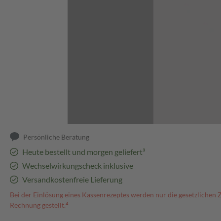
Abbildung kann abweichen
Persönliche Beratung
Heute bestellt und morgen geliefert³
Wechselwirkungscheck inklusive
Versandkostenfreie Lieferung
Bei der Einlösung eines Kassenrezeptes werden nur die gesetzlichen 
Rechnung gestellt.⁴