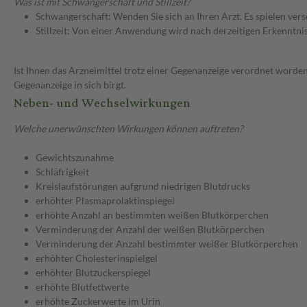
Was ist mit Schwangerschaft und Stillzeit?
Schwangerschaft: Wenden Sie sich an Ihren Arzt. Es spielen ve
Stillzeit: Von einer Anwendung wird nach derzeitigen Erkenntniss
Ist Ihnen das Arzneimittel trotz einer Gegenanzeige verordnet worden
Gegenanzeige in sich birgt.
Neben- und Wechselwirkungen
Welche unerwünschten Wirkungen können auftreten?
Gewichtszunahme
Schläfrigkeit
Kreislaufstörungen aufgrund niedrigen Blutdrucks
erhöhter Plasmaprolaktinspiegel
erhöhte Anzahl an bestimmten weißen Blutkörperchen
Verminderung der Anzahl der weißen Blutkörperchen
Verminderung der Anzahl bestimmter weißer Blutkörperchen
erhöhter Cholesterinspielgel
erhöhter Blutzuckerspiegel
erhöhte Blutfettwerte
erhöhte Zuckerwerte im Urin