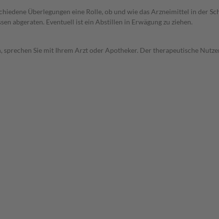
rschiedene Überlegungen eine Rolle, ob und wie das Arzneimittel in der
en abgeraten. Eventuell ist ein Abstillen in Erwägung zu ziehen.
, sprechen Sie mit Ihrem Arzt oder Apotheker. Der therapeutische Nutzen