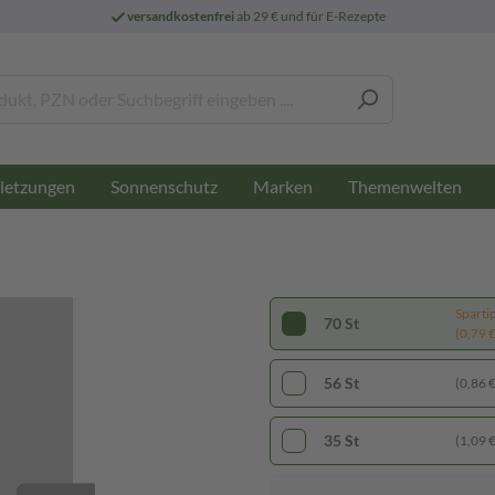
versandkostenfrei
ab 29 € und für E-Rezepte
letzungen
Sonnenschutz
Marken
Themenwelten
Sparti
70 St
(0,79 € 
56 St
(0,86 € 
35 St
(1,09 € 