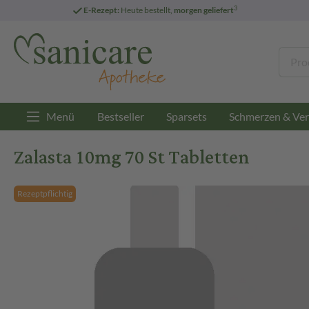
3
E-Rezept:
Heute bestellt,
morgen geliefert
Menü
Bestseller
Sparsets
Schmerzen & Ver
Zalasta 10mg 70 St Tabletten
Rezeptpflichtig