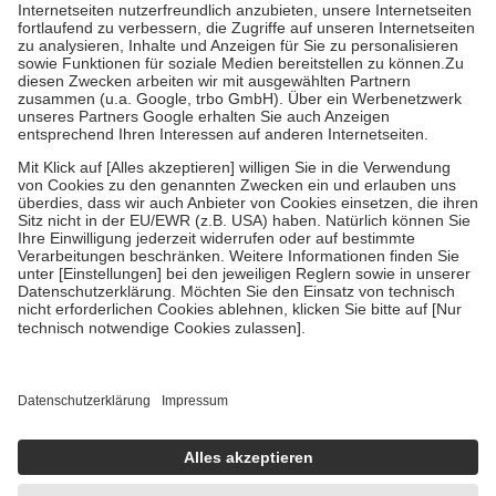
Kosten der Leistung zu entrichten.
Diese Regeln gelten grundsätzlich auch für Online-Apotheken.
Bei Heilmitteln und häuslicher Krankenpflege beträgt die
Zuzahlung zehn Prozent der Kosten sowie zehn Euro je
Verordnung.
Um das Engagement der Versicherten für ihre eigene Gesundheit zu
stärken und die besondere Stellung der Familie zu unterstützen,
fallen
keine Zuzahlungen
an bei:
• Kindern und Jugendlichen bis zum vollendeten 18. Lebensjahr
mit Ausnahme der Fahrkosten
• Untersuchungen zur Vorsorge und Früherkennung, die von der
GKV getragen werden
• empfohlenen Schutzimpfungen
• Harn- und Blutteststreifen
Wir nutzen Trusted Shops als unabhängigen Dienstleister für die
Einholung von Bewertungen. Trusted Shops hat Maßnahmen
getroffen, um sicherzustellen, dass es sich um echte Bewertungen
handelt. Mehr Informationen findest du hier:
https://help.etrusted.com/hc/de/articles/4419944605341
Einige Bilder und Inhalte wurden unter Zuhilfenahme künstlicher