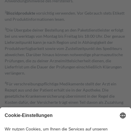
Anwendungshinweise des Herstellers.
2
Biozidprodukte
vorsichtig verwenden. Vor Gebrauch stets Etikett
und Produktinformationen lesen.
3
Die Übergabe deiner Bestellung an den Paketdienstleister erfolgt
bei uns werktags von Montag bis Freitag bis 18:00 Uhr. Der genaue
Lieferzeitpunkt kann je nach Region und in Abhängigkeit der
Produktverfügbarkeit sowie vom Zustellzeitpunkt des Spediteurs
abweichen. Darüber hinaus können notwendige pharmazeutische
Prüfungen, die zu deiner Arzneimittelsicherheit dienen, die
Lieferfrist um die Dauer der Prüfungen einschließlich Klärungen
verlängern.
4
Für verschreibungspflichtige Medikamente stellt der Arzt ein
Rezept aus und der Patient erhält sie in der Apotheke. Die
gesetzliche Krankenversicherung übernimmt in der Regel die
Kosten dafür, der Versicherte trägt einen Teil davon als Zuzahlung
mit.
Grundsätzlich leisten Mitglieder Zuzahlungen in Höhe von zehn
Prozent des Abgabepreises,
mindestens
jedoch
fünf Euro
und
höchstens zehn Euro.
Es sind jedoch nie mehr als die tatsächlichen