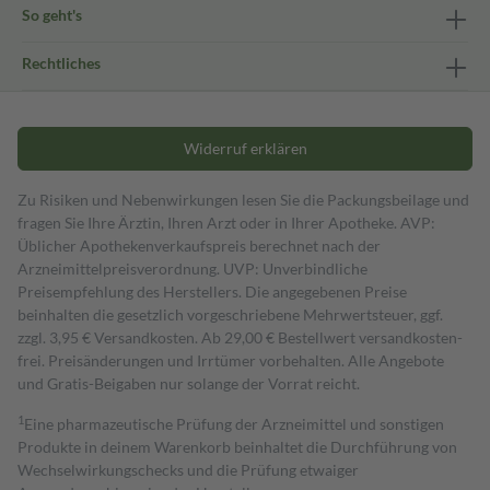
So geht's
Rechtliches
Widerruf erklären
Zu Risiken und Nebenwirkungen lesen Sie die Packungsbeilage und
fragen Sie Ihre Ärztin, Ihren Arzt oder in Ihrer Apotheke. AVP:
Üblicher Apothekenverkaufspreis berechnet nach der
Arzneimittelpreisverordnung. UVP: Unverbindliche
Preisempfehlung des Herstellers. Die angegebenen Preise
beinhalten die gesetzlich vorgeschriebene Mehrwertsteuer, ggf.
zzgl. 3,95 € Versandkosten. Ab 29,00 € Bestell­wert versand­kosten­
frei. Preisänderungen und Irrtümer vorbehalten. Alle Angebote
und Gratis-Beigaben nur solange der Vorrat reicht.
1
Eine pharmazeutische Prüfung der Arzneimittel und sonstigen
Produkte in deinem Warenkorb beinhaltet die Durchführung von
Wechselwirkungschecks und die Prüfung etwaiger