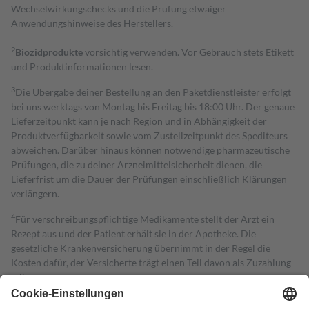
Wechselwirkungschecks und die Prüfung etwaiger
Anwendungshinweise des Herstellers.
2
Biozidprodukte
vorsichtig verwenden. Vor Gebrauch stets Etikett
und Produktinformationen lesen.
3
Die Übergabe deiner Bestellung an den Paketdienstleister erfolgt
bei uns werktags von Montag bis Freitag bis 18:00 Uhr. Der genaue
Lieferzeitpunkt kann je nach Region und in Abhängigkeit der
Produktverfügbarkeit sowie vom Zustellzeitpunkt des Spediteurs
abweichen. Darüber hinaus können notwendige pharmazeutische
Prüfungen, die zu deiner Arzneimittelsicherheit dienen, die
Lieferfrist um die Dauer der Prüfungen einschließlich Klärungen
verlängern.
4
Für verschreibungspflichtige Medikamente stellt der Arzt ein
Rezept aus und der Patient erhält sie in der Apotheke. Die
gesetzliche Krankenversicherung übernimmt in der Regel die
Kosten dafür, der Versicherte trägt einen Teil davon als Zuzahlung
mit.
Grundsätzlich leisten Mitglieder Zuzahlungen in Höhe von zehn
Prozent des Abgabepreises,
mindestens
jedoch
fünf Euro
und