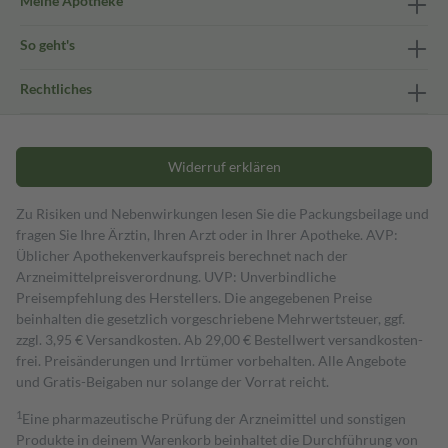
Meine Apotheke
So geht's
Rechtliches
Widerruf erklären
Zu Risiken und Nebenwirkungen lesen Sie die Packungsbeilage und
fragen Sie Ihre Ärztin, Ihren Arzt oder in Ihrer Apotheke. AVP:
Üblicher Apothekenverkaufspreis berechnet nach der
Arzneimittelpreisverordnung. UVP: Unverbindliche
Preisempfehlung des Herstellers. Die angegebenen Preise
beinhalten die gesetzlich vorgeschriebene Mehrwertsteuer, ggf.
zzgl. 3,95 € Versandkosten. Ab 29,00 € Bestell­wert versand­kosten­
frei. Preisänderungen und Irrtümer vorbehalten. Alle Angebote
und Gratis-Beigaben nur solange der Vorrat reicht.
1
Eine pharmazeutische Prüfung der Arzneimittel und sonstigen
Produkte in deinem Warenkorb beinhaltet die Durchführung von