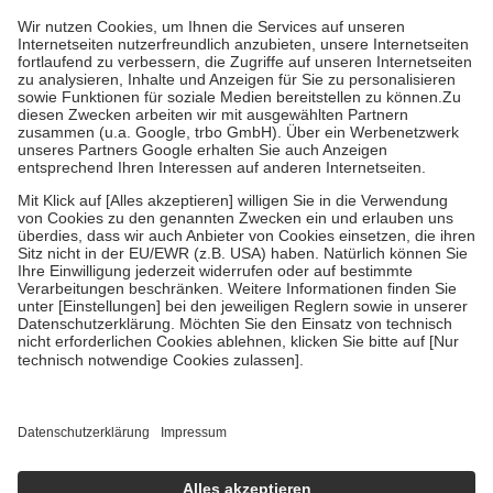
höchstens zehn Euro.
Es sind jedoch nie mehr als die tatsächlichen
Kosten der Leistung zu entrichten.
Diese Regeln gelten grundsätzlich auch für Online-Apotheken.
Bei Heilmitteln und häuslicher Krankenpflege beträgt die
Zuzahlung zehn Prozent der Kosten sowie zehn Euro je
Verordnung.
Um das Engagement der Versicherten für ihre eigene Gesundheit zu
stärken und die besondere Stellung der Familie zu unterstützen,
fallen
keine Zuzahlungen
an bei:
• Kindern und Jugendlichen bis zum vollendeten 18. Lebensjahr
mit Ausnahme der Fahrkosten
• Untersuchungen zur Vorsorge und Früherkennung, die von der
GKV getragen werden
• empfohlenen Schutzimpfungen
• Harn- und Blutteststreifen
Wir nutzen Trusted Shops als unabhängigen Dienstleister für die
Einholung von Bewertungen. Trusted Shops hat Maßnahmen
getroffen, um sicherzustellen, dass es sich um echte Bewertungen
handelt. Mehr Informationen findest du hier:
https://help.etrusted.com/hc/de/articles/4419944605341