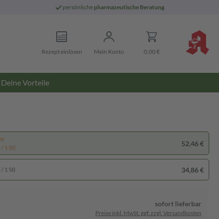
persönliche
pharmazeutische Beratung
Rezept einlösen
Mein Konto
0,00 €
Deine Vorteile
pp
52,46 €
/ 1 St)
34,86 €
/ 1 St)
sofort lieferbar
Preise inkl. MwSt. ggf. zzgl. Versandkosten