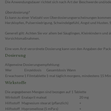
Die Anwendungsdauer richtet sich nach Art der Beschwerde und/ode
Überdosierung?
Es kann zu einer Vielzahl von Überdosierungserscheinungen kommen, 
Herzklopfen, Pulserniedrigung, Schwindelgefühl, Angst und Husten. 
Generell gilt: Achten Sie vor allem bei Säuglingen, Kleinkindern un
Vorsichtsmaßnahmen.
Eine vom Arzt verordnete Dosierung kann von den Angaben der Packun
Dosierung
Allgemeine Dosierungsempfehlung:
Wer
Einzeldosis
Gesamtdosis
Wann
Erwachsene
1 Filmtablette
1-mal täglich
morgens, mindestens 15 Min
Wirkstoffe
Die angegebenen Mengen sind bezogen auf 1 Tablette
Wirkstoff
Enalapril maleat
20 mg
Hilfsstoff
Magnesium stearat (pflanzlich)
+
Hilfsstoff
Hypromellose (5 mPa·s)
+