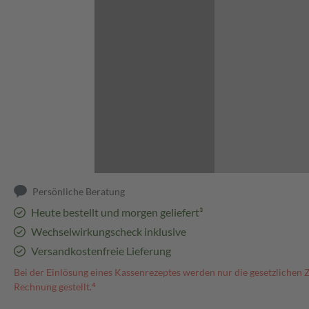
Abbildung kann abweichen
Persönliche Beratung
Heute bestellt und morgen geliefert³
Wechselwirkungscheck inklusive
Versandkostenfreie Lieferung
Bei der Einlösung eines Kassenrezeptes werden nur die gesetzlichen 
Rechnung gestellt.⁴