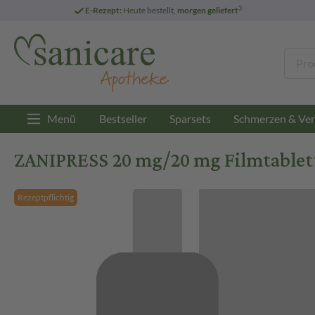
3
E-Rezept:
Heute bestellt,
morgen geliefert
Menü
Bestseller
Sparsets
Schmerzen & Ver
ZANIPRESS 20 mg/20 mg Filmtablett
Rezeptpflichtig