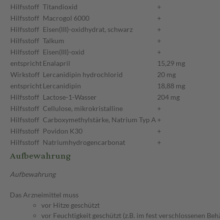
Hilfsstoff
Titandioxid
+
Hilfsstoff
Macrogol 6000
+
Hilfsstoff
Eisen(III)-oxidhydrat, schwarz
+
Hilfsstoff
Talkum
+
Hilfsstoff
Eisen(III)-oxid
+
entspricht
Enalapril
15,29 mg
Wirkstoff
Lercanidipin hydrochlorid
20 mg
entspricht
Lercanidipin
18,88 mg
Hilfsstoff
Lactose-1-Wasser
204 mg
Hilfsstoff
Cellulose, mikrokristalline
+
Hilfsstoff
Carboxymethylstärke, Natrium Typ A
+
Hilfsstoff
Povidon K30
+
Hilfsstoff
Natriumhydrogencarbonat
+
Aufbewahrung
Aufbewahrung
Das Arzneimittel muss
vor Hitze geschützt
vor Feuchtigkeit geschützt (z.B. im fest verschlossenen Behä