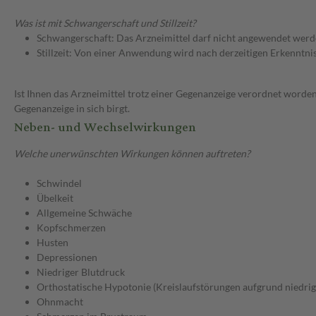
Was ist mit Schwangerschaft und Stillzeit?
Schwangerschaft: Das Arzneimittel darf nicht angewendet werd
Stillzeit: Von einer Anwendung wird nach derzeitigen Erkenntniss
Ist Ihnen das Arzneimittel trotz einer Gegenanzeige verordnet worden
Gegenanzeige in sich birgt.
Neben- und Wechselwirkungen
Welche unerwünschten Wirkungen können auftreten?
Schwindel
Übelkeit
Allgemeine Schwäche
Kopfschmerzen
Husten
Depressionen
Niedriger Blutdruck
Orthostatische Hypotonie (Kreislaufstörungen aufgrund niedrig
Ohnmacht