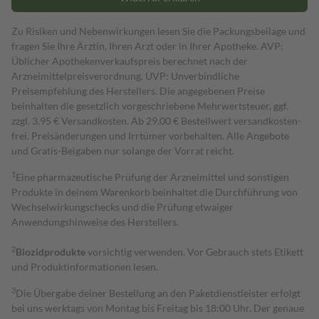
Zu Risiken und Nebenwirkungen lesen Sie die Packungsbeilage und
fragen Sie Ihre Ärztin, Ihren Arzt oder in Ihrer Apotheke. AVP:
Üblicher Apothekenverkaufspreis berechnet nach der
Arzneimittelpreisverordnung. UVP: Unverbindliche
Preisempfehlung des Herstellers. Die angegebenen Preise
beinhalten die gesetzlich vorgeschriebene Mehrwertsteuer, ggf.
zzgl. 3,95 € Versandkosten. Ab 29,00 € Bestell­wert versand­kosten­
frei. Preisänderungen und Irrtümer vorbehalten. Alle Angebote
und Gratis-Beigaben nur solange der Vorrat reicht.
1
Eine pharmazeutische Prüfung der Arzneimittel und sonstigen
Produkte in deinem Warenkorb beinhaltet die Durchführung von
Wechselwirkungschecks und die Prüfung etwaiger
Anwendungshinweise des Herstellers.
2
Biozidprodukte
vorsichtig verwenden. Vor Gebrauch stets Etikett
und Produktinformationen lesen.
3
Die Übergabe deiner Bestellung an den Paketdienstleister erfolgt
bei uns werktags von Montag bis Freitag bis 18:00 Uhr. Der genaue