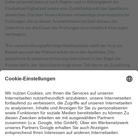
Lieferzeitpunkt kann je nach Region und in Abhängigkeit der
Produktverfügbarkeit sowie vom Zustellzeitpunkt des Spediteurs
abweichen. Darüber hinaus können notwendige pharmazeutische
Prüfungen, die zu deiner Arzneimittelsicherheit dienen, die
Lieferfrist um die Dauer der Prüfungen einschließlich Klärungen
verlängern.
4
Für verschreibungspflichtige Medikamente stellt der Arzt ein
Rezept aus und der Patient erhält sie in der Apotheke. Die
gesetzliche Krankenversicherung übernimmt in der Regel die
Kosten dafür, der Versicherte trägt einen Teil davon als Zuzahlung
mit.
Grundsätzlich leisten Mitglieder Zuzahlungen in Höhe von zehn
Prozent des Abgabepreises,
mindestens
jedoch
fünf Euro
und
höchstens zehn Euro.
Es sind jedoch nie mehr als die tatsächlichen
Kosten der Leistung zu entrichten.
Diese Regeln gelten grundsätzlich auch für Online-Apotheken.
Bei Heilmitteln und häuslicher Krankenpflege beträgt die
Zuzahlung zehn Prozent der Kosten sowie zehn Euro je
Verordnung.
Um das Engagement der Versicherten für ihre eigene Gesundheit zu
stärken und die besondere Stellung der Familie zu unterstützen,