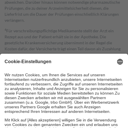
abweichen. Darüber hinaus können notwendige pharmazeutische
Prüfungen, die zu deiner Arzneimittelsicherheit dienen, die
Lieferfrist um die Dauer der Prüfungen einschließlich Klärungen
verlängern.
4
Für verschreibungspflichtige Medikamente stellt der Arzt ein
Rezept aus und der Patient erhält sie in der Apotheke. Die
gesetzliche Krankenversicherung übernimmt in der Regel die
Kosten dafür, der Versicherte trägt einen Teil davon als Zuzahlung
mit.
Grundsätzlich leisten Mitglieder Zuzahlungen in Höhe von zehn
Prozent des Abgabepreises,
mindestens
jedoch
fünf Euro
und
höchstens zehn Euro.
Es sind jedoch nie mehr als die tatsächlichen
Kosten der Leistung zu entrichten.
Diese Regeln gelten grundsätzlich auch für Online-Apotheken.
Bei Heilmitteln und häuslicher Krankenpflege beträgt die
Zuzahlung zehn Prozent der Kosten sowie zehn Euro je
Verordnung.
Um das Engagement der Versicherten für ihre eigene Gesundheit zu
stärken und die besondere Stellung der Familie zu unterstützen,
fallen
keine Zuzahlungen
an bei:
• Kindern und Jugendlichen bis zum vollendeten 18. Lebensjahr