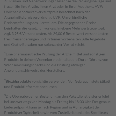
Zu Risiken und Nebenwirkungen lesen Sie die Packungsbeilage und
fragen Sie Ihre Ärztin, Ihren Arzt oder in Ihrer Apotheke. AVP:
Üblicher Apothekenverkaufspreis berechnet nach der
Arzneimittelpreisverordnung. UVP: Unverbindliche
Preisempfehlung des Herstellers. Die angegebenen Preise
beinhalten die gesetzlich vorgeschriebene Mehrwertsteuer, ggf.
zzgl. 3,95 € Versandkosten. Ab 29,00 € Bestell­wert versand­kosten­
frei. Preisänderungen und Irrtümer vorbehalten. Alle Angebote
und Gratis-Beigaben nur solange der Vorrat reicht.
1
Eine pharmazeutische Prüfung der Arzneimittel und sonstigen
Produkte in deinem Warenkorb beinhaltet die Durchführung von
Wechselwirkungschecks und die Prüfung etwaiger
Anwendungshinweise des Herstellers.
2
Biozidprodukte
vorsichtig verwenden. Vor Gebrauch stets Etikett
und Produktinformationen lesen.
3
Die Übergabe deiner Bestellung an den Paketdienstleister erfolgt
bei uns werktags von Montag bis Freitag bis 18:00 Uhr. Der genaue
Lieferzeitpunkt kann je nach Region und in Abhängigkeit der
Produktverfügbarkeit sowie vom Zustellzeitpunkt des Spediteurs