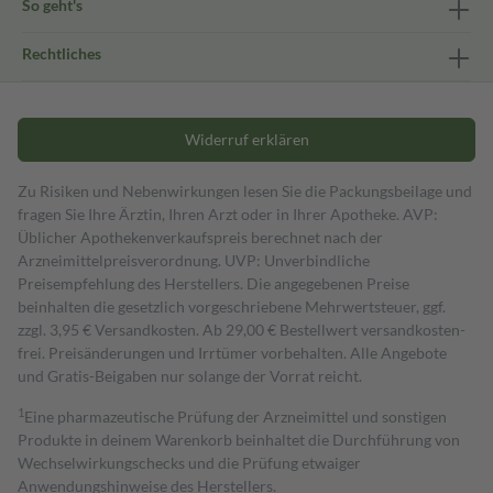
So geht's
Rechtliches
Widerruf erklären
Zu Risiken und Nebenwirkungen lesen Sie die Packungsbeilage und
fragen Sie Ihre Ärztin, Ihren Arzt oder in Ihrer Apotheke. AVP:
Üblicher Apothekenverkaufspreis berechnet nach der
Arzneimittelpreisverordnung. UVP: Unverbindliche
Preisempfehlung des Herstellers. Die angegebenen Preise
beinhalten die gesetzlich vorgeschriebene Mehrwertsteuer, ggf.
zzgl. 3,95 € Versandkosten. Ab 29,00 € Bestell­wert versand­kosten­
frei. Preisänderungen und Irrtümer vorbehalten. Alle Angebote
und Gratis-Beigaben nur solange der Vorrat reicht.
1
Eine pharmazeutische Prüfung der Arzneimittel und sonstigen
Produkte in deinem Warenkorb beinhaltet die Durchführung von
Wechselwirkungschecks und die Prüfung etwaiger
Anwendungshinweise des Herstellers.