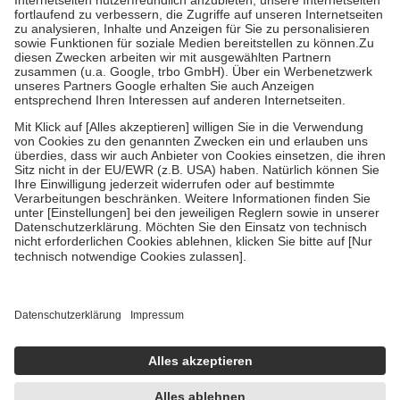
Diese Regeln gelten grundsätzlich auch für Online-Apotheken.
Bei Heilmitteln und häuslicher Krankenpflege beträgt die
Zuzahlung zehn Prozent der Kosten sowie zehn Euro je
Verordnung.
Um das Engagement der Versicherten für ihre eigene Gesundheit zu
stärken und die besondere Stellung der Familie zu unterstützen,
fallen
keine Zuzahlungen
an bei:
• Kindern und Jugendlichen bis zum vollendeten 18. Lebensjahr
mit Ausnahme der Fahrkosten
• Untersuchungen zur Vorsorge und Früherkennung, die von der
GKV getragen werden
• empfohlenen Schutzimpfungen
• Harn- und Blutteststreifen
Wir nutzen Trusted Shops als unabhängigen Dienstleister für die
Einholung von Bewertungen. Trusted Shops hat Maßnahmen
getroffen, um sicherzustellen, dass es sich um echte Bewertungen
handelt. Mehr Informationen findest du hier:
https://help.etrusted.com/hc/de/articles/4419944605341
Einige Bilder und Inhalte wurden unter Zuhilfenahme künstlicher