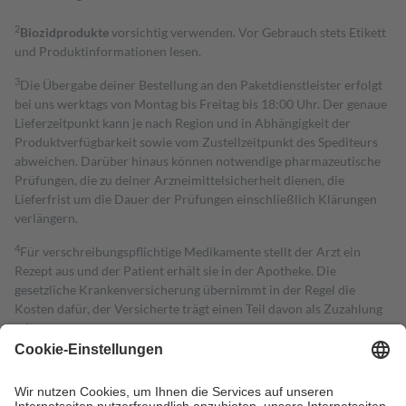
2
Biozidprodukte
vorsichtig verwenden. Vor Gebrauch stets Etikett
und Produktinformationen lesen.
3
Die Übergabe deiner Bestellung an den Paketdienstleister erfolgt
bei uns werktags von Montag bis Freitag bis 18:00 Uhr. Der genaue
Lieferzeitpunkt kann je nach Region und in Abhängigkeit der
Produktverfügbarkeit sowie vom Zustellzeitpunkt des Spediteurs
abweichen. Darüber hinaus können notwendige pharmazeutische
Prüfungen, die zu deiner Arzneimittelsicherheit dienen, die
Lieferfrist um die Dauer der Prüfungen einschließlich Klärungen
verlängern.
4
Für verschreibungspflichtige Medikamente stellt der Arzt ein
Rezept aus und der Patient erhält sie in der Apotheke. Die
gesetzliche Krankenversicherung übernimmt in der Regel die
Kosten dafür, der Versicherte trägt einen Teil davon als Zuzahlung
mit.
Grundsätzlich leisten Mitglieder Zuzahlungen in Höhe von zehn
Prozent des Abgabepreises,
mindestens
jedoch
fünf Euro
und
höchstens zehn Euro.
Es sind jedoch nie mehr als die tatsächlichen
Kosten der Leistung zu entrichten.