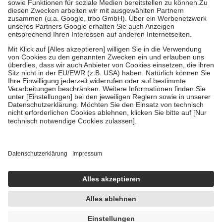
Zuzahlung zehn Prozent der Kosten sowie zehn Euro je
Verordnung.
Um das Engagement der Versicherten für ihre eigene Gesundheit zu
stärken und die besondere Stellung der Familie zu unterstützen,
fallen
keine Zuzahlungen
an bei:
• Kindern und Jugendlichen bis zum vollendeten 18. Lebensjahr
mit Ausnahme der Fahrkosten
• Untersuchungen zur Vorsorge und Früherkennung, die von der
GKV getragen werden
• empfohlenen Schutzimpfungen
• Harn- und Blutteststreifen
Wir nutzen Trusted Shops als unabhängigen Dienstleister für die
Einholung von Bewertungen. Trusted Shops hat Maßnahmen
getroffen, um sicherzustellen, dass es sich um echte Bewertungen
handelt. Mehr Informationen findest du hier:
https://help.etrusted.com/hc/de/articles/4419944605341
Einige Bilder und Inhalte wurden unter Zuhilfenahme künstlicher
Intelligenz erstellt.