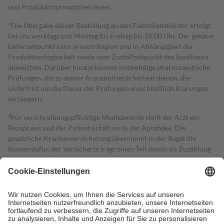
und Produktinformationen lesen.
3
Die Übergabe deiner Bestellung an den Paketdienstleister erfolgt
bei uns werktags von Montag bis Freitag bis 18:00 Uhr. Der genaue
Lieferzeitpunkt kann je nach Region und in Abhängigkeit der
Produktverfügbarkeit sowie vom Zustellzeitpunkt des Spediteurs
abweichen. Darüber hinaus können notwendige pharmazeutische
Prüfungen, die zu deiner Arzneimittelsicherheit dienen, die
Lieferfrist um die Dauer der Prüfungen einschließlich Klärungen
verlängern.
4
Für verschreibungspflichtige Medikamente stellt der Arzt ein
Rezept aus und der Patient erhält sie in der Apotheke. Die
gesetzliche Krankenversicherung übernimmt in der Regel die
Kosten dafür, der Versicherte trägt einen Teil davon als Zuzahlung
mit.
Grundsätzlich leisten Mitglieder Zuzahlungen in Höhe von zehn
Prozent des Abgabepreises,
mindestens
jedoch
fünf Euro
und
höchstens zehn Euro.
Es sind jedoch nie mehr als die tatsächlichen
Kosten der Leistung zu entrichten.
Diese Regeln gelten grundsätzlich auch für Online-Apotheken.
Bei Heilmitteln und häuslicher Krankenpflege beträgt die