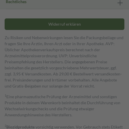
Rechtliches
Widerruf erklären
Zu Risiken und Nebenwirkungen lesen Sie die Packungsbeilage und
fragen Sie Ihre Ärztin, Ihren Arzt oder in Ihrer Apotheke. AVP:
Üblicher Apothekenverkaufspreis berechnet nach der
Arzneimittelpreisverordnung. UVP: Unverbindliche
Preisempfehlung des Herstellers. Die angegebenen Preise
beinhalten die gesetzlich vorgeschriebene Mehrwertsteuer, ggf.
zzgl. 3,95 € Versandkosten. Ab 29,00 € Bestell­wert versand­kosten­
frei. Preisänderungen und Irrtümer vorbehalten. Alle Angebote
und Gratis-Beigaben nur solange der Vorrat reicht.
1
Eine pharmazeutische Prüfung der Arzneimittel und sonstigen
Produkte in deinem Warenkorb beinhaltet die Durchführung von
Wechselwirkungschecks und die Prüfung etwaiger
Anwendungshinweise des Herstellers.
2
Biozidprodukte
vorsichtig verwenden. Vor Gebrauch stets Etikett