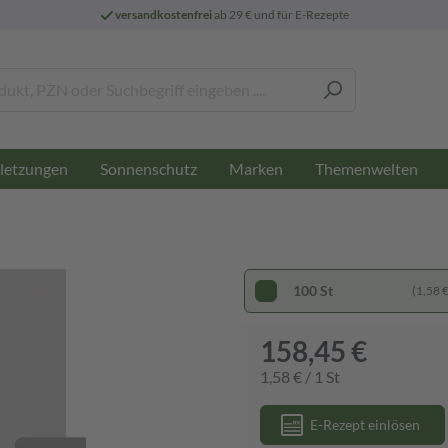
versandkostenfrei
ab 29 € und für E-Rezepte
letzungen
Sonnenschutz
Marken
Themenwelten
100 St
(1,58 € 
158,45 €
1,58 € / 1 St
E-Rezept einlösen