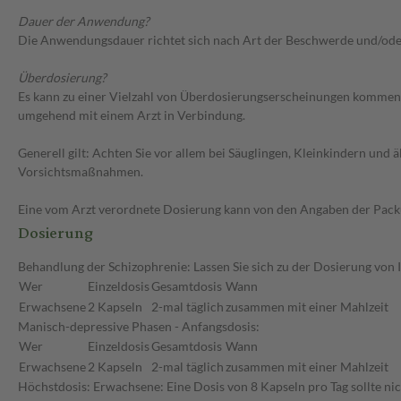
Dauer der Anwendung?
Die Anwendungsdauer richtet sich nach Art der Beschwerde und/ode
Überdosierung?
Es kann zu einer Vielzahl von Überdosierungserscheinungen kommen, 
umgehend mit einem Arzt in Verbindung.
Generell gilt: Achten Sie vor allem bei Säuglingen, Kleinkindern un
Vorsichtsmaßnahmen.
Eine vom Arzt verordnete Dosierung kann von den Angaben der Packun
Dosierung
Behandlung der Schizophrenie: Lassen Sie sich zu der Dosierung von 
Wer
Einzeldosis
Gesamtdosis
Wann
Erwachsene
2 Kapseln
2-mal täglich
zusammen mit einer Mahlzeit
Manisch-depressive Phasen - Anfangsdosis:
Wer
Einzeldosis
Gesamtdosis
Wann
Erwachsene
2 Kapseln
2-mal täglich
zusammen mit einer Mahlzeit
Höchstdosis: Erwachsene: Eine Dosis von 8 Kapseln pro Tag sollte nic