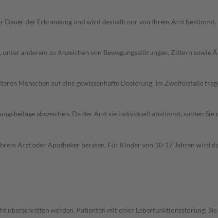
r Dauer der Erkrankung und wird deshalb nur von Ihrem Arzt bestimmt.
unter anderem zu Anzeichen von Bewegungsstörungen, Zittern sowie Ängs
d älteren Menschen auf eine gewissenhafte Dosierung. Im Zweifelsfalle f
gsbeilage abweichen. Da der Arzt sie individuell abstimmt, sollten Si
Ihrem Arzt oder Apotheker beraten. Für Kinder von 10-17 Jahren wird da
ht überschritten werden. Patienten mit einer Leberfunktionsstörung: Sie