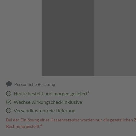
Abbildung kann abweichen
Persönliche Beratung
Heute bestellt und morgen geliefert³
Wechselwirkungscheck inklusive
Versandkostenfreie Lieferung
Bei der Einlösung eines Kassenrezeptes werden nur die gesetzlichen 
Rechnung gestellt.⁴