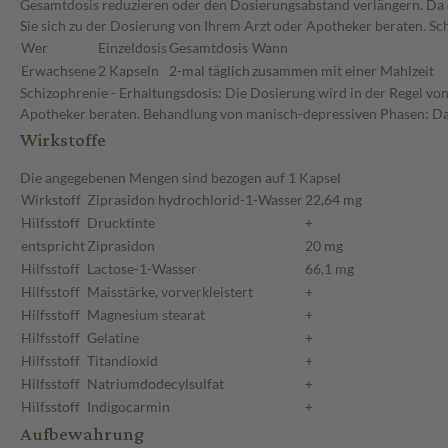
Gesamtdosis reduzieren oder den Dosierungsabstand verlängern. Da di
Sie sich zu der Dosierung von Ihrem Arzt oder Apotheker beraten. Sc
Wer
Einzeldosis
Gesamtdosis
Wann
Erwachsene
2 Kapseln
2-mal täglich
zusammen mit einer Mahlzeit
Schizophrenie - Erhaltungsdosis: Die Dosierung wird in der Regel von
Apotheker beraten. Behandlung von manisch-depressiven Phasen: Da d
Wirkstoffe
Die angegebenen Mengen sind bezogen auf 1 Kapsel
Wirkstoff
Ziprasidon hydrochlorid-1-Wasser
22,64 mg
Hilfsstoff
Drucktinte
+
entspricht
Ziprasidon
20 mg
Hilfsstoff
Lactose-1-Wasser
66,1 mg
Hilfsstoff
Maisstärke, vorverkleistert
+
Hilfsstoff
Magnesium stearat
+
Hilfsstoff
Gelatine
+
Hilfsstoff
Titandioxid
+
Hilfsstoff
Natriumdodecylsulfat
+
Hilfsstoff
Indigocarmin
+
Aufbewahrung