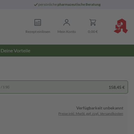
persönliche
pharmazeutische Beratung
Rezept einlösen
Mein Konto
0,00 €
Deine Vorteile
158,45 €
/ 1 St)
Verfügbarkeit unbekannt
Preise inkl. MwSt. ggf. zzgl. Versandkosten