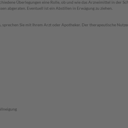
rschiedene Überlegungen eine Rolle, ob und wie das Arzneimittel in der
en abgeraten. Eventuell ist ein Abstillen in Erwägung zu ziehen.
, sprechen Sie mit Ihrem Arzt oder Apotheker. Der therapeutische Nutzen
allneigung