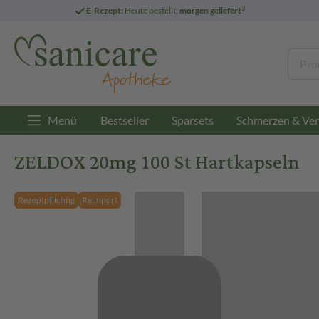
3
E-Rezept:
Heute bestellt,
morgen geliefert
Menü
Bestseller
Sparsets
Schmerzen & Ver
ZELDOX 20mg 100 St Hartkapseln
Rezeptpflichtig
Reimport