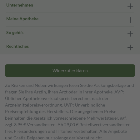
Unternehmen
Meine Apotheke
So geht's
Rechtliches
Widerruf erklären
Zu Risiken und Nebenwirkungen lesen Sie die Packungsbeilage und
fragen Sie Ihre Ärztin, Ihren Arzt oder in Ihrer Apotheke. AVP:
Üblicher Apothekenverkaufspreis berechnet nach der
Arzneimittelpreisverordnung. UVP: Unverbindliche
Preisempfehlung des Herstellers. Die angegebenen Preise
beinhalten die gesetzlich vorgeschriebene Mehrwertsteuer, ggf.
zzgl. 3,95 € Versandkosten. Ab 29,00 € Bestell­wert versand­kosten­
frei. Preisänderungen und Irrtümer vorbehalten. Alle Angebote
und Gratis-Beigaben nur solange der Vorrat reicht.