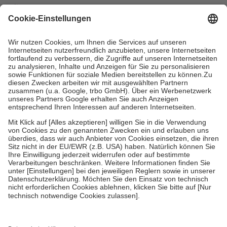
mit.
Grundsätzlich leisten Mitglieder Zuzahlungen in Höhe von zehn
Prozent des Abgabepreises,
mindestens
jedoch
fünf Euro
und
höchstens zehn Euro.
Es sind jedoch nie mehr als die tatsächlichen
Kosten der Leistung zu entrichten.
Diese Regeln gelten grundsätzlich auch für Online-Apotheken.
Bei Heilmitteln und häuslicher Krankenpflege beträgt die
Zuzahlung zehn Prozent der Kosten sowie zehn Euro je
Verordnung.
Um das Engagement der Versicherten für ihre eigene Gesundheit zu
stärken und die besondere Stellung der Familie zu unterstützen,
fallen
keine Zuzahlungen
an bei:
• Kindern und Jugendlichen bis zum vollendeten 18. Lebensjahr
mit Ausnahme der Fahrkosten
• Untersuchungen zur Vorsorge und Früherkennung, die von der
GKV getragen werden
• empfohlenen Schutzimpfungen
• Harn- und Blutteststreifen
Wir nutzen Trusted Shops als unabhängigen Dienstleister für die
Einholung von Bewertungen. Trusted Shops hat Maßnahmen