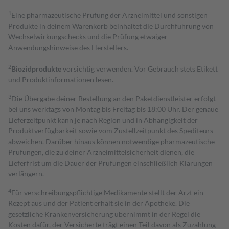
1
Eine pharmazeutische Prüfung der Arzneimittel und sonstigen
Produkte in deinem Warenkorb beinhaltet die Durchführung von
Wechselwirkungschecks und die Prüfung etwaiger
Anwendungshinweise des Herstellers.
2
Biozidprodukte
vorsichtig verwenden. Vor Gebrauch stets Etikett
und Produktinformationen lesen.
3
Die Übergabe deiner Bestellung an den Paketdienstleister erfolgt
bei uns werktags von Montag bis Freitag bis 18:00 Uhr. Der genaue
Lieferzeitpunkt kann je nach Region und in Abhängigkeit der
Produktverfügbarkeit sowie vom Zustellzeitpunkt des Spediteurs
abweichen. Darüber hinaus können notwendige pharmazeutische
Prüfungen, die zu deiner Arzneimittelsicherheit dienen, die
Lieferfrist um die Dauer der Prüfungen einschließlich Klärungen
verlängern.
4
Für verschreibungspflichtige Medikamente stellt der Arzt ein
Rezept aus und der Patient erhält sie in der Apotheke. Die
gesetzliche Krankenversicherung übernimmt in der Regel die
Kosten dafür, der Versicherte trägt einen Teil davon als Zuzahlung