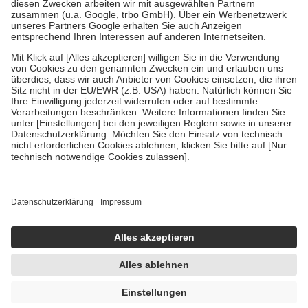
Zuzahlung zehn Prozent der Kosten sowie zehn Euro je
Verordnung.
Um das Engagement der Versicherten für ihre eigene Gesundheit zu
stärken und die besondere Stellung der Familie zu unterstützen,
fallen
keine Zuzahlungen
an bei:
• Kindern und Jugendlichen bis zum vollendeten 18. Lebensjahr
mit Ausnahme der Fahrkosten
• Untersuchungen zur Vorsorge und Früherkennung, die von der
GKV getragen werden
• empfohlenen Schutzimpfungen
• Harn- und Blutteststreifen
Wir nutzen Trusted Shops als unabhängigen Dienstleister für die
Einholung von Bewertungen. Trusted Shops hat Maßnahmen
getroffen, um sicherzustellen, dass es sich um echte Bewertungen
handelt. Mehr Informationen findest du hier:
https://help.etrusted.com/hc/de/articles/4419944605341
Einige Bilder und Inhalte wurden unter Zuhilfenahme künstlicher
Intelligenz erstellt.