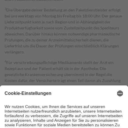
3
Die Übergabe deiner Bestellung an den Paketdienstleister erfolgt
bei uns werktags von Montag bis Freitag bis 18:00 Uhr. Der genaue
Lieferzeitpunkt kann je nach Region und in Abhängigkeit der
Produktverfügbarkeit sowie vom Zustellzeitpunkt des Spediteurs
abweichen. Darüber hinaus können notwendige pharmazeutische
Prüfungen, die zu deiner Arzneimittelsicherheit dienen, die
Lieferfrist um die Dauer der Prüfungen einschließlich Klärungen
verlängern.
4
Für verschreibungspflichtige Medikamente stellt der Arzt ein
Rezept aus und der Patient erhält sie in der Apotheke. Die
gesetzliche Krankenversicherung übernimmt in der Regel die
Kosten dafür, der Versicherte trägt einen Teil davon als Zuzahlung
mit.
Grundsätzlich leisten Mitglieder Zuzahlungen in Höhe von zehn
Prozent des Abgabepreises,
mindestens
jedoch
fünf Euro
und
höchstens zehn Euro.
Es sind jedoch nie mehr als die tatsächlichen
Kosten der Leistung zu entrichten.
Diese Regeln gelten grundsätzlich auch für Online-Apotheken.
Bei Heilmitteln und häuslicher Krankenpflege beträgt die