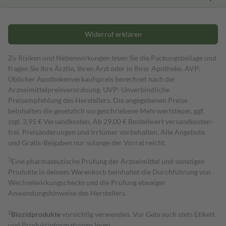
Widerruf erklären
Zu Risiken und Nebenwirkungen lesen Sie die Packungsbeilage und
fragen Sie Ihre Ärztin, Ihren Arzt oder in Ihrer Apotheke. AVP:
Üblicher Apothekenverkaufspreis berechnet nach der
Arzneimittelpreisverordnung. UVP: Unverbindliche
Preisempfehlung des Herstellers. Die angegebenen Preise
beinhalten die gesetzlich vorgeschriebene Mehrwertsteuer, ggf.
zzgl. 3,95 € Versandkosten. Ab 29,00 € Bestell­wert versand­kosten­
frei. Preisänderungen und Irrtümer vorbehalten. Alle Angebote
und Gratis-Beigaben nur solange der Vorrat reicht.
1
Eine pharmazeutische Prüfung der Arzneimittel und sonstigen
Produkte in deinem Warenkorb beinhaltet die Durchführung von
Wechselwirkungschecks und die Prüfung etwaiger
Anwendungshinweise des Herstellers.
2
Biozidprodukte
vorsichtig verwenden. Vor Gebrauch stets Etikett
und Produktinformationen lesen.