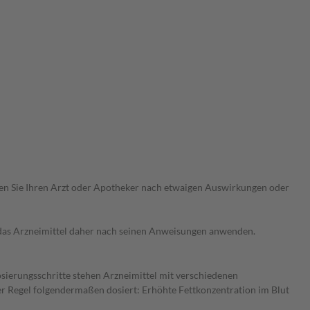
ragen Sie Ihren Arzt oder Apotheker nach etwaigen Auswirkungen oder
e das Arzneimittel daher nach seinen Anweisungen anwenden.
osierungsschritte stehen Arzneimittel mit verschiedenen
r Regel folgendermaßen dosiert: Erhöhte Fettkonzentration im Blut