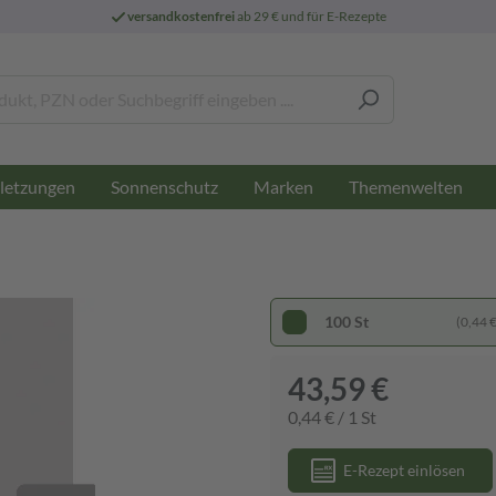
versandkostenfrei
ab 29 € und für E-Rezepte
letzungen
Sonnenschutz
Marken
Themenwelten
100 St
(0,44 € 
43,59 €
0,44 € / 1 St
E-Rezept einlösen