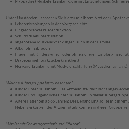
Myopathie (Muskelerkrankung, die mit Entzündungen, Schmerze
Unter Umständen - sprechen Sie hierzu mit Ihrem Arzt oder Apotheke
Lebererkrankungen in der Vorgeschichte
Eingeschränkte Nierenfunktion
Schilddrüsenunterfunktion
angeborene Muskelerkrankungen, auch in der Familie
Alkoholmissbrauch
Frauen mit Kinderwunsch oder ohne sicheren Empfängnisschut
Diabetes mellitus (Zuckerkrankheit)
Nervenerkrankung mit Muskelerschlaffung (Myasthenia gravis)
Welche Altersgruppe ist zu beachten?
Kinder unter 10 Jahren: Das Arzneimittel darf nicht angewende
Kinder und Jugendliche unter 18 Jahren: In dieser Altersgruppe
Ältere Patienten ab 65 Jahren: Die Behandlung sollte mit Ihr
Nebenwirkungen des Arzneimittels können in dieser Gruppe ver
Was ist mit Schwangerschaft und Stillzeit?