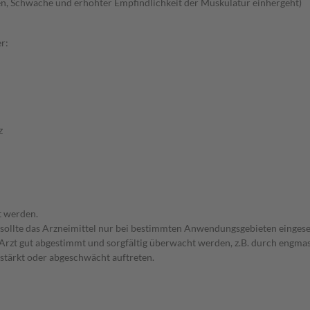
n, Schwäche und erhöhter Empfindlichkeit der Muskulatur einhergeht)
r:
z
t werden.
 sollte das Arzneimittel nur bei bestimmten Anwendungsgebieten eingeset
em Arzt gut abgestimmt und sorgfältig überwacht werden, z.B. durch en
stärkt oder abgeschwächt auftreten.