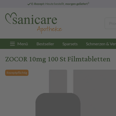
3
E-Rezept:
Heute bestellt,
morgen geliefert
Menü
Bestseller
Sparsets
Schmerzen & Ver
ZOCOR 10mg 100 St Filmtabletten
Rezeptpflichtig