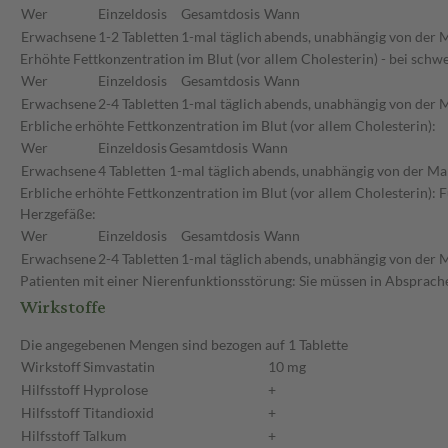
Wer
Einzeldosis
Gesamtdosis
Wann
Erwachsene
1-2 Tabletten
1-mal täglich
abends, unabhängig von der M
Erhöhte Fettkonzentration im Blut (vor allem Cholesterin) - bei sch
Wer
Einzeldosis
Gesamtdosis
Wann
Erwachsene
2-4 Tabletten
1-mal täglich
abends, unabhängig von der M
Erbliche erhöhte Fettkonzentration im Blut (vor allem Cholesterin):
Wer
Einzeldosis
Gesamtdosis
Wann
Erwachsene
4 Tabletten
1-mal täglich
abends, unabhängig von der Ma
Erbliche erhöhte Fettkonzentration im Blut (vor allem Cholesterin):
Herzgefäße:
Wer
Einzeldosis
Gesamtdosis
Wann
Erwachsene
2-4 Tabletten
1-mal täglich
abends, unabhängig von der M
Patienten mit einer Nierenfunktionsstörung: Sie müssen in Absprache
Wirkstoffe
Die angegebenen Mengen sind bezogen auf 1 Tablette
Wirkstoff
Simvastatin
10 mg
Hilfsstoff
Hyprolose
+
Hilfsstoff
Titandioxid
+
Hilfsstoff
Talkum
+