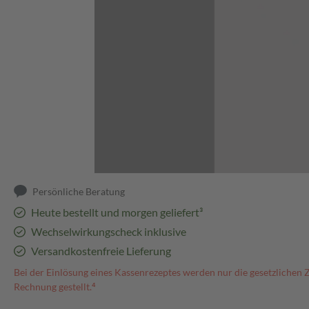
Abbildung kann abweichen
Persönliche Beratung
Heute bestellt und morgen geliefert³
Wechselwirkungscheck inklusive
Versandkostenfreie Lieferung
Bei der Einlösung eines Kassenrezeptes werden nur die gesetzlichen 
Rechnung gestellt.⁴