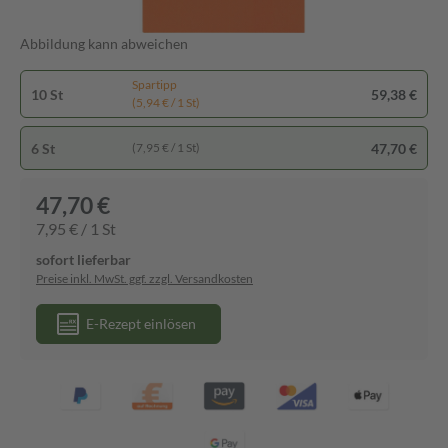
Abbildung kann abweichen
Spartipp
10 St
59,38 €
(5,94 € / 1 St)
6 St
47,70 €
(7,95 € / 1 St)
47,70 €
7,95 € / 1 St
sofort lieferbar
Preise inkl. MwSt. ggf. zzgl. Versandkosten
E-Rezept einlösen