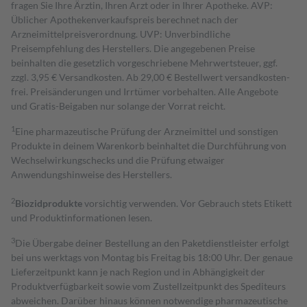
fragen Sie Ihre Ärztin, Ihren Arzt oder in Ihrer Apotheke. AVP:
Üblicher Apothekenverkaufspreis berechnet nach der
Arzneimittelpreisverordnung. UVP: Unverbindliche
Preisempfehlung des Herstellers. Die angegebenen Preise
beinhalten die gesetzlich vorgeschriebene Mehrwertsteuer, ggf.
zzgl. 3,95 € Versandkosten. Ab 29,00 € Bestell­wert versand­kosten­
frei. Preisänderungen und Irrtümer vorbehalten. Alle Angebote
und Gratis-Beigaben nur solange der Vorrat reicht.
1
Eine pharmazeutische Prüfung der Arzneimittel und sonstigen
Produkte in deinem Warenkorb beinhaltet die Durchführung von
Wechselwirkungschecks und die Prüfung etwaiger
Anwendungshinweise des Herstellers.
2
Biozidprodukte
vorsichtig verwenden. Vor Gebrauch stets Etikett
und Produktinformationen lesen.
3
Die Übergabe deiner Bestellung an den Paketdienstleister erfolgt
bei uns werktags von Montag bis Freitag bis 18:00 Uhr. Der genaue
Lieferzeitpunkt kann je nach Region und in Abhängigkeit der
Produktverfügbarkeit sowie vom Zustellzeitpunkt des Spediteurs
abweichen. Darüber hinaus können notwendige pharmazeutische