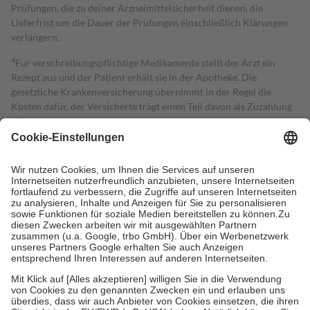
Prüfungen, die zu deiner Arzneimittelsicherheit dienen, die
Lieferfrist um die Dauer der Prüfungen einschließlich Klärungen
verlängern.
4
Für verschreibungspflichtige Medikamente stellt der Arzt ein
Rezept aus und der Patient erhält sie in der Apotheke. Die
gesetzliche Krankenversicherung übernimmt in der Regel die
Kosten dafür, der Versicherte trägt einen Teil davon als Zuzahlung
mit.
Grundsätzlich leisten Mitglieder Zuzahlungen in Höhe von zehn
Prozent des Abgabepreises,
mindestens
jedoch
fünf Euro
und
höchstens zehn Euro.
Es sind jedoch nie mehr als die tatsächlichen
Kosten der Leistung zu entrichten.
Diese Regeln gelten grundsätzlich auch für Online-Apotheken.
Bei Heilmitteln und häuslicher Krankenpflege beträgt die
Zuzahlung zehn Prozent der Kosten sowie zehn Euro je
Verordnung.
Um das Engagement der Versicherten für ihre eigene Gesundheit zu
stärken und die besondere Stellung der Familie zu unterstützen,
fallen
keine Zuzahlungen
an bei:
• Kindern und Jugendlichen bis zum vollendeten 18. Lebensjahr
mit Ausnahme der Fahrkosten