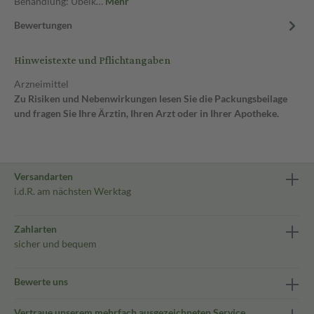
Behandlung: Übelk…
Mehr
Bewertungen
Hinweistexte und Pflichtangaben
Arzneimittel
Zu Risiken und Nebenwirkungen lesen Sie die Packungsbeilage
und fragen Sie Ihre Ärztin, Ihren Arzt oder in Ihrer Apotheke.
Versandarten
i.d.R. am nächsten Werktag
Zahlarten
sicher und bequem
Bewerte uns
Vertraue unserem mehrfach ausgezeichneten Service