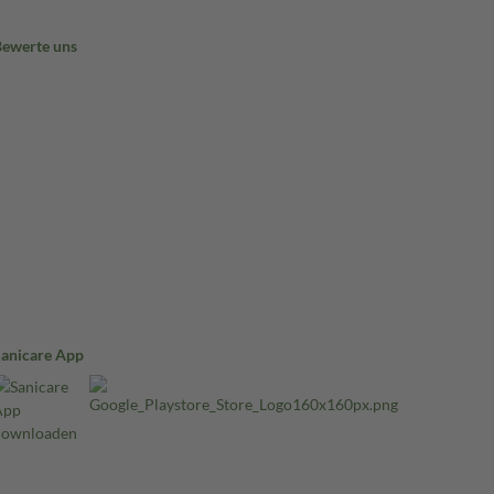
Bewerte uns
Sanicare App