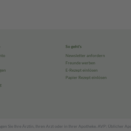
e
So geht's
nto
Newsletter anfordern
Freunde werben
gen
E-Rezept einlösen
Papier Rezept einlösen
g
gen Sie Ihre Ärztin, Ihren Arzt oder in Ihrer Apotheke. AVP: Üblicher A