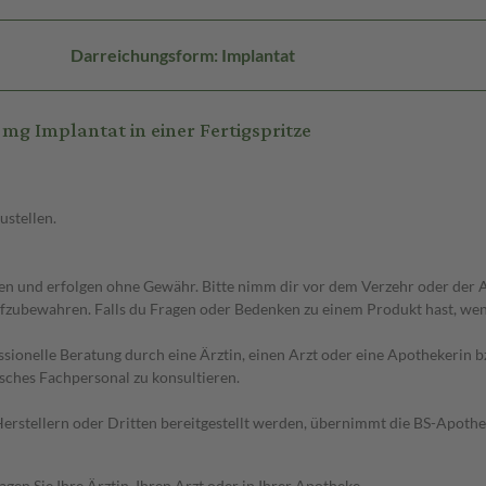
Darreichungsform: Implantat
g Implantat in einer Fertigspritze
ustellen.
 und erfolgen ohne Gewähr. Bitte nimm dir vor dem Verzehr oder der An
fzubewahren. Falls du Fragen oder Bedenken zu einem Produkt hast, wende
essionelle Beratung durch eine Ärztin, einen Arzt oder eine Apothekerin
sches Fachpersonal zu konsultieren.
n Herstellern oder Dritten bereitgestellt werden, übernimmt die BS-Apot
en Sie Ihre Ärztin, Ihren Arzt oder in Ihrer Apotheke.