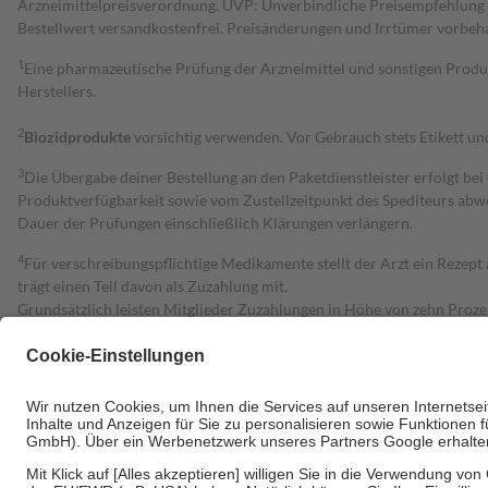
Arzneimittelpreisverordnung. UVP: Unverbindliche Preisempfehlung de
Bestell­wert versand­kosten­frei. Preisänderungen und Irrtümer vorbeh
1
Eine pharmazeutische Prüfung der Arzneimittel und sonstigen Pro
Herstellers.
2
Biozidprodukte
vorsichtig verwenden. Vor Gebrauch stets Etikett u
3
Die Übergabe deiner Bestellung an den Paketdienstleister erfolgt bei
Produktverfügbarkeit sowie vom Zustellzeitpunkt des Spediteurs abwe
Dauer der Prüfungen einschließlich Klärungen verlängern.
4
Für verschreibungspflichtige Medikamente stellt der Arzt ein Rezept 
trägt einen Teil davon als Zuzahlung mit.
Grundsätzlich leisten Mitglieder Zuzahlungen in Höhe von zehn Proz
zu entrichten.
Diese Regeln gelten grundsätzlich auch für Online-Apotheken.
Bei Heilmitteln und häuslicher Krankenpflege beträgt die Zuzahlung 
Um das Engagement der Versicherten für ihre eigene Gesundheit zu stä
• Kindern und Jugendlichen bis zum vollendeten 18. Lebensjahr mit
• Untersuchungen zur Vorsorge und Früherkennung, die von der GKV
• empfohlenen Schutzimpfungen