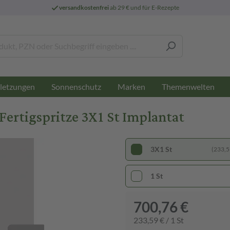
versandkostenfrei
ab 29 € und für E-Rezepte
letzungen
Sonnenschutz
Marken
Themenwelten
Fertigspritze 3X1 St Implantat
3X1 St
(233,59
1 St
700,76 €
233,59 € / 1 St