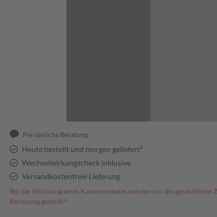
Abbildung kann abweichen
Persönliche Beratung
Heute bestellt und morgen geliefert³
Wechselwirkungscheck inklusive
Versandkostenfreie Lieferung
Bei der Einlösung eines Kassenrezeptes werden nur die gesetzlichen 
Rechnung gestellt.⁴