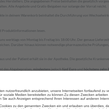
s Herstellers. Die angegebenen Preise beinhalten die gesetzlich vorgesc
alten. Alle Angebote und Gratis-Beigaben nur solange der Vorrat reicht.
dukte in deinem Warenkorb beinhaltet die Durchführung von Wechselwir
nd Produktinformationen lesen.
 uns werktags von Montag bis Freitag bis 18:00 Uhr. Der genaue Lieferze
ichen. Darüber hinaus können notwendige pharmazeutische Prüfungen, die
aus und der Patient erhält sie in der Apotheke. Die gesetzliche Krankenv
ent des Abgabepreises,
mindestens
jedoch
fünf Euro
und
höchstens zehn 
zehn Prozent der Kosten sowie zehn Euro je Verordnung.
rken und die besondere Stellung der Familie zu unterstützen, fallen
kein
 Ausnahme der Fahrkosten
 getragen werden