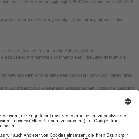
hriebene Mehrwertsteuer, ggf. zzgl. 3,95 € Versandkosten. Ab 29,00 €
kungschecks und die Prüfung etwaiger Anwendungshinweise des
itpunkt kann je nach Region und in Abhängigkeit der
 zu deiner Arzneimittelsicherheit dienen, die Lieferfrist um die
ersicherung übernimmt in der Regel die Kosten dafür, der Versicherte
Euro.
Es sind jedoch nie mehr als die tatsächlichen Kosten der Leistung
e Zuzahlungen
an bei: