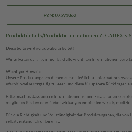
PZN: 07591062
Produktdetails/Produktinformationen ZOLADEX 3,6 m
Diese Seite wird gerade überarbeitet!
Wir arbeiten daran, dir hier bald alle wichtigen Informationen bereitz
Wichtiger Hinweis:
Unsere Produktangaben dienen ausschließlich zu Informationszwecken
Warnhinweise sorgfältig zu lesen und diese für spätere Rückfragen au
Bitte beachte, dass unsere Informationen keinen Ersatz für eine prof
möglichen Risiken oder Nebenwirkungen empfehlen wir dir, medizini
Für die Richtigkeit und Vollständigkeit der Produktangaben, die vo
selbstverständlich unberührt.
Zu Risiken und Nebenwirkungen lesen Sie die Packungsbeilage und frag