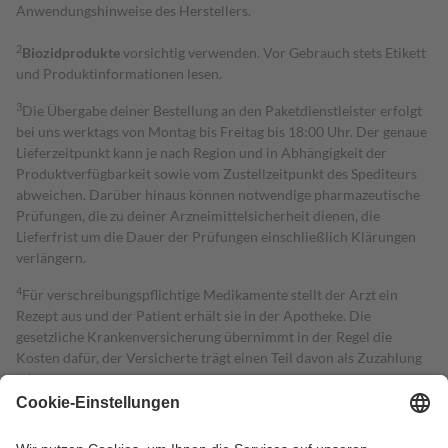
Anwendungshinweise des Herstellers.
2
Biozidprodukte
vorsichtig verwenden. Vor Gebrauch stets Etikett
und Produktinformationen lesen.
3
Die Übergabe deiner Bestellung an den Paketdienstleister erfolgt
bei uns werktags von Montag bis Freitag bis 18:00 Uhr. Der genaue
Lieferzeitpunkt kann je nach Region und in Abhängigkeit der
Produktverfügbarkeit sowie vom Zustellzeitpunkt des Spediteurs
abweichen. Darüber hinaus können notwendige pharmazeutische
Prüfungen, die zu deiner Arzneimittelsicherheit dienen, die
Lieferfrist um die Dauer der Prüfungen einschließlich Klärungen
verlängern.
4
Für verschreibungspflichtige Medikamente stellt der Arzt ein
Rezept aus und der Patient erhält sie in der Apotheke. Die
gesetzliche Krankenversicherung übernimmt in der Regel die
Kosten dafür, der Versicherte trägt einen Teil davon als Zuzahlung
mit.
Grundsätzlich leisten Mitglieder Zuzahlungen in Höhe von zehn
Prozent des Abgabepreises,
mindestens
jedoch
fünf Euro
und
höchstens zehn Euro.
Es sind jedoch nie mehr als die tatsächlichen