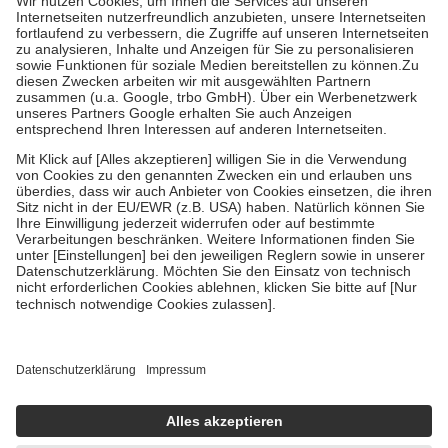
Kosten der Leistung zu entrichten.
Diese Regeln gelten grundsätzlich auch für Online-Apotheken.
Bei Heilmitteln und häuslicher Krankenpflege beträgt die
Zuzahlung zehn Prozent der Kosten sowie zehn Euro je
Verordnung.
Um das Engagement der Versicherten für ihre eigene Gesundheit zu
stärken und die besondere Stellung der Familie zu unterstützen,
fallen
keine Zuzahlungen
an bei:
• Kindern und Jugendlichen bis zum vollendeten 18. Lebensjahr
mit Ausnahme der Fahrkosten
• Untersuchungen zur Vorsorge und Früherkennung, die von der
GKV getragen werden
• empfohlenen Schutzimpfungen
• Harn- und Blutteststreifen
Wir nutzen Trusted Shops als unabhängigen Dienstleister für die
Einholung von Bewertungen. Trusted Shops hat Maßnahmen
getroffen, um sicherzustellen, dass es sich um echte Bewertungen
handelt. Mehr Informationen findest du hier:
https://help.etrusted.com/hc/de/articles/4419944605341
Einige Bilder und Inhalte wurden unter Zuhilfenahme künstlicher