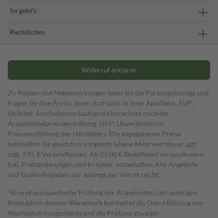
So geht's
Rechtliches
Widerruf erklären
Zu Risiken und Nebenwirkungen lesen Sie die Packungsbeilage und
fragen Sie Ihre Ärztin, Ihren Arzt oder in Ihrer Apotheke. AVP:
Üblicher Apothekenverkaufspreis berechnet nach der
Arzneimittelpreisverordnung. UVP: Unverbindliche
Preisempfehlung des Herstellers. Die angegebenen Preise
beinhalten die gesetzlich vorgeschriebene Mehrwertsteuer, ggf.
zzgl. 3,95 € Versandkosten. Ab 29,00 € Bestell­wert versand­kosten­
frei. Preisänderungen und Irrtümer vorbehalten. Alle Angebote
und Gratis-Beigaben nur solange der Vorrat reicht.
1
Eine pharmazeutische Prüfung der Arzneimittel und sonstigen
Produkte in deinem Warenkorb beinhaltet die Durchführung von
Wechselwirkungschecks und die Prüfung etwaiger