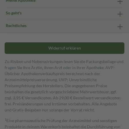
Meine Apotheke
So geht's
Rechtliches
Widerruf erklären
Zu Risiken und Nebenwirkungen lesen Sie die Packungsbeilage und
fragen Sie Ihre Ärztin, Ihren Arzt oder in Ihrer Apotheke. AVP:
Üblicher Apothekenverkaufspreis berechnet nach der
Arzneimittelpreisverordnung. UVP: Unverbindliche
Preisempfehlung des Herstellers. Die angegebenen Preise
beinhalten die gesetzlich vorgeschriebene Mehrwertsteuer, ggf.
zzgl. 3,95 € Versandkosten. Ab 29,00 € Bestell­wert versand­kosten­
frei. Preisänderungen und Irrtümer vorbehalten. Alle Angebote
und Gratis-Beigaben nur solange der Vorrat reicht.
1
Eine pharmazeutische Prüfung der Arzneimittel und sonstigen
Produkte in deinem Warenkorb beinhaltet die Durchführung von