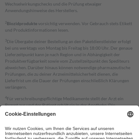
Wechselwirkungschecks und die Prüfung etwaiger
Anwendungshinweise des Herstellers.
2
Biozidprodukte
vorsichtig verwenden. Vor Gebrauch stets Etikett
und Produktinformationen lesen.
3
Die Übergabe deiner Bestellung an den Paketdienstleister erfolgt
bei uns werktags von Montag bis Freitag bis 18:00 Uhr. Der genaue
Lieferzeitpunkt kann je nach Region und in Abhängigkeit der
Produktverfügbarkeit sowie vom Zustellzeitpunkt des Spediteurs
abweichen. Darüber hinaus können notwendige pharmazeutische
Prüfungen, die zu deiner Arzneimittelsicherheit dienen, die
Lieferfrist um die Dauer der Prüfungen einschließlich Klärungen
verlängern.
4
Für verschreibungspflichtige Medikamente stellt der Arzt ein
Rezept aus und der Patient erhält sie in der Apotheke. Die
gesetzliche Krankenversicherung übernimmt in der Regel die
Kosten dafür, der Versicherte trägt einen Teil davon als Zuzahlung
mit.
Grundsätzlich leisten Mitglieder Zuzahlungen in Höhe von zehn
Prozent des Abgabepreises,
mindestens
jedoch
fünf Euro
und