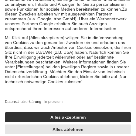
höchstens zehn Euro.
Es sind jedoch nie mehr als die tatsächlichen
Kosten der Leistung zu entrichten.
Diese Regeln gelten grundsätzlich auch für Online-Apotheken.
Bei Heilmitteln und häuslicher Krankenpflege beträgt die
Zuzahlung zehn Prozent der Kosten sowie zehn Euro je
Verordnung.
Um das Engagement der Versicherten für ihre eigene Gesundheit zu
stärken und die besondere Stellung der Familie zu unterstützen,
fallen
keine Zuzahlungen
an bei:
• Kindern und Jugendlichen bis zum vollendeten 18. Lebensjahr
mit Ausnahme der Fahrkosten
• Untersuchungen zur Vorsorge und Früherkennung, die von der
GKV getragen werden
• empfohlenen Schutzimpfungen
• Harn- und Blutteststreifen
Wir nutzen Trusted Shops als unabhängigen Dienstleister für die
Einholung von Bewertungen. Trusted Shops hat Maßnahmen
getroffen, um sicherzustellen, dass es sich um echte Bewertungen
handelt. Mehr Informationen findest du hier:
https://help.etrusted.com/hc/de/articles/4419944605341