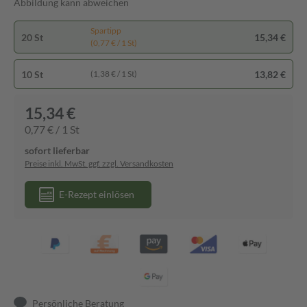
Abbildung kann abweichen
Spartipp
20 St
15,34 €
(0,77 € / 1 St)
10 St
13,82 €
(1,38 € / 1 St)
15,34 €
0,77 € / 1 St
sofort lieferbar
Preise inkl. MwSt. ggf. zzgl. Versandkosten
E-Rezept einlösen
Persönliche Beratung