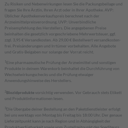
Zu Risiken und Nebenwirkungen lesen Sie die Packungsbeilage und
fragen Sie Ihre Ärztin, Ihren Arzt oder in Ihrer Apotheke. AVP:
Üblicher Apothekenverkaufspreis berechnet nach der
Arzneimittelpreisverordnung. UVP: Unverbindliche
Preisempfehlung des Herstellers. Die angegebenen Preise
beinhalten die gesetzlich vorgeschriebene Mehrwertsteuer, ggf.
zzgl. 3,95 € Versandkosten. Ab 29,00 € Bestell­wert versand­kosten­
frei. Preisänderungen und Irrtümer vorbehalten. Alle Angebote
und Gratis-Beigaben nur solange der Vorrat reicht.
1
Eine pharmazeutische Prüfung der Arzneimittel und sonstigen
Produkte in deinem Warenkorb beinhaltet die Durchführung von
Wechselwirkungschecks und die Prüfung etwaiger
Anwendungshinweise des Herstellers.
2
Biozidprodukte
vorsichtig verwenden. Vor Gebrauch stets Etikett
und Produktinformationen lesen.
3
Die Übergabe deiner Bestellung an den Paketdienstleister erfolgt
bei uns werktags von Montag bis Freitag bis 18:00 Uhr. Der genaue
Lieferzeitpunkt kann je nach Region und in Abhängigkeit der
Produktverfügbarkeit sowie vom Zustellzeitpunkt des Spediteurs