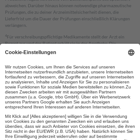
abweichen. Darüber hinaus können notwendige pharmazeutische
Prüfungen, die zu deiner Arzneimittelsicherheit dienen, die
Lieferfrist um die Dauer der Prüfungen einschließlich Klärungen
verlängern.
4
Für verschreibungspflichtige Medikamente stellt der Arzt ein
Rezept aus und der Patient erhält sie in der Apotheke. Die
gesetzliche Krankenversicherung übernimmt in der Regel die
Kosten dafür, der Versicherte trägt einen Teil davon als Zuzahlung
mit.
Grundsätzlich leisten Mitglieder Zuzahlungen in Höhe von zehn
Prozent des Abgabepreises,
mindestens
jedoch
fünf Euro
und
höchstens zehn Euro.
Es sind jedoch nie mehr als die tatsächlichen
Kosten der Leistung zu entrichten.
Diese Regeln gelten grundsätzlich auch für Online-Apotheken.
Bei Heilmitteln und häuslicher Krankenpflege beträgt die
Zuzahlung zehn Prozent der Kosten sowie zehn Euro je
Verordnung.
Um das Engagement der Versicherten für ihre eigene Gesundheit zu
stärken und die besondere Stellung der Familie zu unterstützen,
fallen
keine Zuzahlungen
an bei: