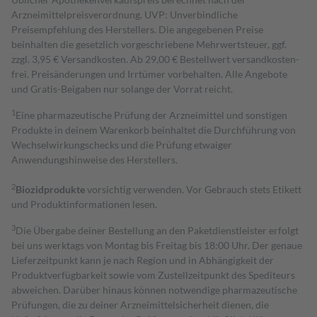
Arzneimittelpreisverordnung. UVP: Unverbindliche
Preisempfehlung des Herstellers. Die angegebenen Preise
beinhalten die gesetzlich vorgeschriebene Mehrwertsteuer, ggf.
zzgl. 3,95 € Versandkosten. Ab 29,00 € Bestell­wert versand­kosten­
frei. Preisänderungen und Irrtümer vorbehalten. Alle Angebote
und Gratis-Beigaben nur solange der Vorrat reicht.
1
Eine pharmazeutische Prüfung der Arzneimittel und sonstigen
Produkte in deinem Warenkorb beinhaltet die Durchführung von
Wechselwirkungschecks und die Prüfung etwaiger
Anwendungshinweise des Herstellers.
2
Biozidprodukte
vorsichtig verwenden. Vor Gebrauch stets Etikett
und Produktinformationen lesen.
3
Die Übergabe deiner Bestellung an den Paketdienstleister erfolgt
bei uns werktags von Montag bis Freitag bis 18:00 Uhr. Der genaue
Lieferzeitpunkt kann je nach Region und in Abhängigkeit der
Produktverfügbarkeit sowie vom Zustellzeitpunkt des Spediteurs
abweichen. Darüber hinaus können notwendige pharmazeutische
Prüfungen, die zu deiner Arzneimittelsicherheit dienen, die