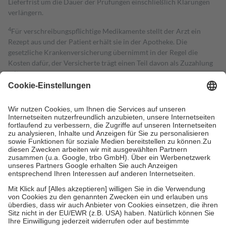
Lieferfrist um die Dauer der Prüfungen einschließlich Klärungen
verlängern.
4
Für verschreibungspflichtige Medikamente stellt der Arzt ein
Rezept aus und der Patient erhält sie in der Apotheke. Die
gesetzliche Krankenversicherung übernimmt in der Regel die
Kosten dafür, der Versicherte trägt einen Teil davon als Zuzahlung
mit.
Grundsätzlich leisten Mitglieder Zuzahlungen in Höhe von zehn
Prozent des Abgabepreises,
mindestens
jedoch
fünf Euro
und
höchstens zehn Euro.
Es sind jedoch nie mehr als die tatsächlichen
Kosten der Leistung zu entrichten.
Diese Regeln gelten grundsätzlich auch für Online-Apotheken.
Bei Heilmitteln und häuslicher Krankenpflege beträgt die
Zuzahlung zehn Prozent der Kosten sowie zehn Euro je
Verordnung.
Um das Engagement der Versicherten für ihre eigene Gesundheit zu
stärken und die besondere Stellung der Familie zu unterstützen,
fallen
keine Zuzahlungen
an bei:
• Kindern und Jugendlichen bis zum vollendeten 18. Lebensjahr
mit Ausnahme der Fahrkosten
• Untersuchungen zur Vorsorge und Früherkennung, die von der