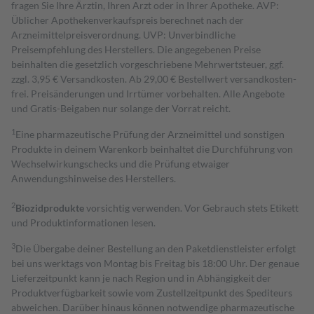
fragen Sie Ihre Ärztin, Ihren Arzt oder in Ihrer Apotheke. AVP:
Üblicher Apothekenverkaufspreis berechnet nach der
Arzneimittelpreisverordnung. UVP: Unverbindliche
Preisempfehlung des Herstellers. Die angegebenen Preise
beinhalten die gesetzlich vorgeschriebene Mehrwertsteuer, ggf.
zzgl. 3,95 € Versandkosten. Ab 29,00 € Bestell­wert versand­kosten­
frei. Preisänderungen und Irrtümer vorbehalten. Alle Angebote
und Gratis-Beigaben nur solange der Vorrat reicht.
1
Eine pharmazeutische Prüfung der Arzneimittel und sonstigen
Produkte in deinem Warenkorb beinhaltet die Durchführung von
Wechselwirkungschecks und die Prüfung etwaiger
Anwendungshinweise des Herstellers.
2
Biozidprodukte
vorsichtig verwenden. Vor Gebrauch stets Etikett
und Produktinformationen lesen.
3
Die Übergabe deiner Bestellung an den Paketdienstleister erfolgt
bei uns werktags von Montag bis Freitag bis 18:00 Uhr. Der genaue
Lieferzeitpunkt kann je nach Region und in Abhängigkeit der
Produktverfügbarkeit sowie vom Zustellzeitpunkt des Spediteurs
abweichen. Darüber hinaus können notwendige pharmazeutische