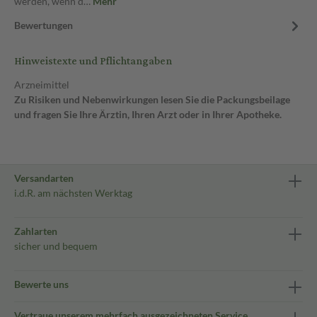
werden, wenn d…
Mehr
Bewertungen
Hinweistexte und Pflichtangaben
Arzneimittel
Zu Risiken und Nebenwirkungen lesen Sie die Packungsbeilage
und fragen Sie Ihre Ärztin, Ihren Arzt oder in Ihrer Apotheke.
Versandarten
i.d.R. am nächsten Werktag
Zahlarten
sicher und bequem
Bewerte uns
Vertraue unserem mehrfach ausgezeichneten Service