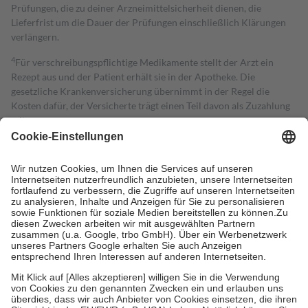
Prüfungen, die zu deiner Arzneimittelsicherheit dienen, die
Lieferfrist um die Dauer der Prüfungen einschließlich Klärungen
verlängern.
4
Für verschreibungspflichtige Medikamente stellt der Arzt ein
Rezept aus und der Patient erhält sie in der Apotheke. Die
gesetzliche Krankenversicherung übernimmt in der Regel die
Kosten dafür, der Versicherte trägt einen Teil davon als Zuzahlung
mit.
Grundsätzlich leisten Mitglieder Zuzahlungen in Höhe von zehn
Prozent des Abgabepreises,
mindestens
jedoch
fünf Euro
und
höchstens zehn Euro.
Es sind jedoch nie mehr als die tatsächlichen
Kosten der Leistung zu entrichten.
Diese Regeln gelten grundsätzlich auch für Online-Apotheken.
Bei Heilmitteln und häuslicher Krankenpflege beträgt die
Zuzahlung zehn Prozent der Kosten sowie zehn Euro je
Verordnung.
Um das Engagement der Versicherten für ihre eigene Gesundheit zu
stärken und die besondere Stellung der Familie zu unterstützen,
fallen
keine Zuzahlungen
an bei:
• Kindern und Jugendlichen bis zum vollendeten 18. Lebensjahr
mit Ausnahme der Fahrkosten