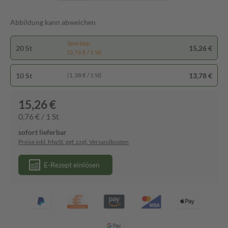
Abbildung kann abweichen
Spartipp
20 St
15,26 €
(0,76 € / 1 St)
10 St
13,78 €
(1,38 € / 1 St)
15,26 €
0,76 € / 1 St
sofort lieferbar
Preise inkl. MwSt. ggf. zzgl. Versandkosten
E-Rezept einlösen