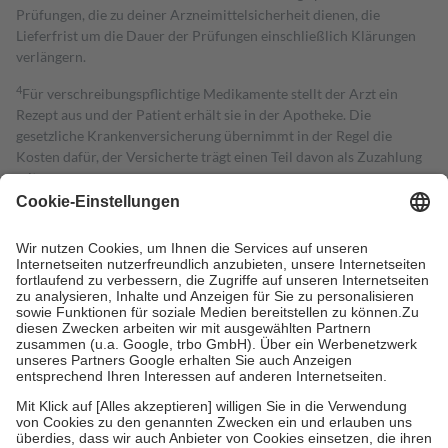
Prüfungen, die zu deiner Arzneimittelsicherheit dienen, die
Lieferfrist um die Dauer der Prüfungen einschließlich Klärungen
verlängern.
4
Für verschreibungspflichtige Medikamente stellt der Arzt ein
Rezept aus und der Patient erhält sie in der Apotheke. Die
gesetzliche Krankenversicherung übernimmt in der Regel die
Kosten dafür, der Versicherte trägt einen Teil davon als Zuzahlung
mit.
Grundsätzlich leisten Mitglieder Zuzahlungen in Höhe von zehn
Prozent des Abgabepreises,
mindestens
jedoch
fünf Euro
und
höchstens zehn Euro.
Es sind jedoch nie mehr als die tatsächlichen
Kosten der Leistung zu entrichten.
Diese Regeln gelten grundsätzlich auch für Online-Apotheken.
Bei Heilmitteln und häuslicher Krankenpflege beträgt die
Zuzahlung zehn Prozent der Kosten sowie zehn Euro je
Verordnung.
Um das Engagement der Versicherten für ihre eigene Gesundheit zu
stärken und die besondere Stellung der Familie zu unterstützen,
fallen
keine Zuzahlungen
an bei:
• Kindern und Jugendlichen bis zum vollendeten 18. Lebensjahr