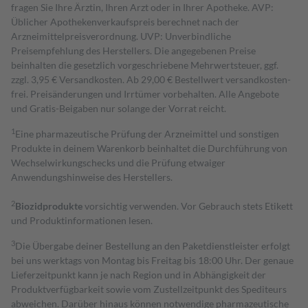
fragen Sie Ihre Ärztin, Ihren Arzt oder in Ihrer Apotheke. AVP:
Üblicher Apothekenverkaufspreis berechnet nach der
Arzneimittelpreisverordnung. UVP: Unverbindliche
Preisempfehlung des Herstellers. Die angegebenen Preise
beinhalten die gesetzlich vorgeschriebene Mehrwertsteuer, ggf.
zzgl. 3,95 € Versandkosten. Ab 29,00 € Bestell­wert versand­kosten­
frei. Preisänderungen und Irrtümer vorbehalten. Alle Angebote
und Gratis-Beigaben nur solange der Vorrat reicht.
1
Eine pharmazeutische Prüfung der Arzneimittel und sonstigen
Produkte in deinem Warenkorb beinhaltet die Durchführung von
Wechselwirkungschecks und die Prüfung etwaiger
Anwendungshinweise des Herstellers.
2
Biozidprodukte
vorsichtig verwenden. Vor Gebrauch stets Etikett
und Produktinformationen lesen.
3
Die Übergabe deiner Bestellung an den Paketdienstleister erfolgt
bei uns werktags von Montag bis Freitag bis 18:00 Uhr. Der genaue
Lieferzeitpunkt kann je nach Region und in Abhängigkeit der
Produktverfügbarkeit sowie vom Zustellzeitpunkt des Spediteurs
abweichen. Darüber hinaus können notwendige pharmazeutische