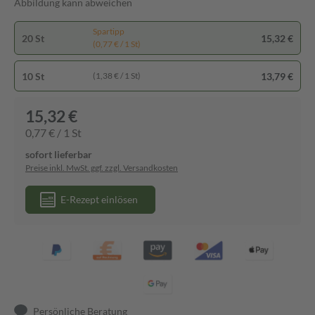
Abbildung kann abweichen
Spartipp
20 St
15,32 €
(0,77 € / 1 St)
10 St
13,79 €
(1,38 € / 1 St)
15,32 €
0,77 € / 1 St
sofort lieferbar
Preise inkl. MwSt. ggf. zzgl. Versandkosten
E-Rezept einlösen
Persönliche Beratung