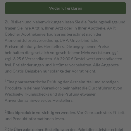
Widerruf erklären
Zu Risiken und Nebenwirkungen lesen Sie die Packungsbeilage und
fragen Sie Ihre Ärztin, Ihren Arzt oder in Ihrer Apotheke. AVP:
Üblicher Apothekenverkaufspreis berechnet nach der
Arzneimittelpreisverordnung. UVP: Unverbindliche
Preisempfehlung des Herstellers. Die angegebenen Preise
beinhalten die gesetzlich vorgeschriebene Mehrwertsteuer, ggf.
zzgl. 3,95 € Versandkosten. Ab 29,00 € Bestell­wert versand­kosten­
frei. Preisänderungen und Irrtümer vorbehalten. Alle Angebote
und Gratis-Beigaben nur solange der Vorrat reicht.
1
Eine pharmazeutische Prüfung der Arzneimittel und sonstigen
Produkte in deinem Warenkorb beinhaltet die Durchführung von
Wechselwirkungschecks und die Prüfung etwaiger
Anwendungshinweise des Herstellers.
2
Biozidprodukte
vorsichtig verwenden. Vor Gebrauch stets Etikett
und Produktinformationen lesen.
3
Die Übergabe deiner Bestellung an den Paketdienstleister erfolgt