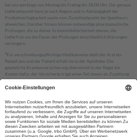
bei uns werktags von Montag bis Freitag bis 18:00 Uhr. Der genaue
Lieferzeitpunkt kann je nach Region und in Abhängigkeit der
Produktverfügbarkeit sowie vom Zustellzeitpunkt des Spediteurs
abweichen. Darüber hinaus können notwendige pharmazeutische
Prüfungen, die zu deiner Arzneimittelsicherheit dienen, die
Lieferfrist um die Dauer der Prüfungen einschließlich Klärungen
verlängern.
4
Für verschreibungspflichtige Medikamente stellt der Arzt ein
Rezept aus und der Patient erhält sie in der Apotheke. Die
gesetzliche Krankenversicherung übernimmt in der Regel die
Kosten dafür, der Versicherte trägt einen Teil davon als Zuzahlung
mit.
Grundsätzlich leisten Mitglieder Zuzahlungen in Höhe von zehn
Prozent des Abgabepreises,
mindestens
jedoch
fünf Euro
und
höchstens zehn Euro.
Es sind jedoch nie mehr als die tatsächlichen
Kosten der Leistung zu entrichten.
Diese Regeln gelten grundsätzlich auch für Online-Apotheken.
Bei Heilmitteln und häuslicher Krankenpflege beträgt die
Zuzahlung zehn Prozent der Kosten sowie zehn Euro je
Verordnung.