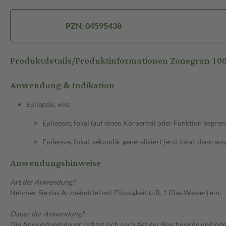
PZN: 04595438
Produktdetails/Produktinformationen Zonegran 1
Anwendung & Indikation
Epilepsie, wie:
Epilepsie, fokal (auf einen Körperteil oder Funktion begren
Epilepsie, fokal, sekundär generalisiert (erst lokal, dann au
Anwendungshinweise
Art der Anwendung?
Nehmen Sie das Arzneimittel mit Flüssigkeit (z.B. 1 Glas Wasser) ein.
Dauer der Anwendung?
Die Anwendungsdauer richtet sich nach Art der Beschwerde und/ode