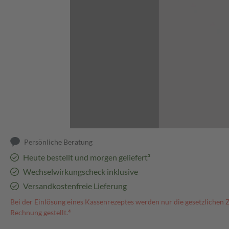
Abbildung kann abweichen
Persönliche Beratung
Heute bestellt und morgen geliefert³
Wechselwirkungscheck inklusive
Versandkostenfreie Lieferung
Bei der Einlösung eines Kassenrezeptes werden nur die gesetzlichen 
Rechnung gestellt.⁴