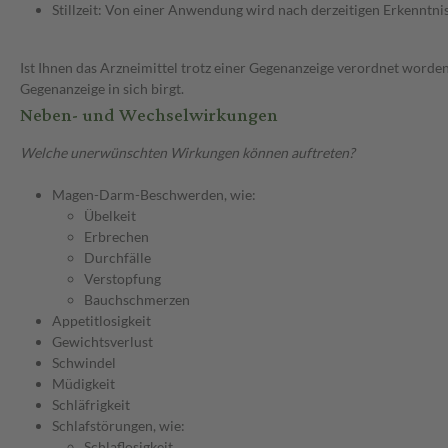
Stillzeit: Von einer Anwendung wird nach derzeitigen Erkenntniss
Ist Ihnen das Arzneimittel trotz einer Gegenanzeige verordnet worden
Gegenanzeige in sich birgt.
Neben- und Wechselwirkungen
Welche unerwünschten Wirkungen können auftreten?
Magen-Darm-Beschwerden, wie:
Übelkeit
Erbrechen
Durchfälle
Verstopfung
Bauchschmerzen
Appetitlosigkeit
Gewichtsverlust
Schwindel
Müdigkeit
Schläfrigkeit
Schlafstörungen, wie:
Schlaflosigkeit