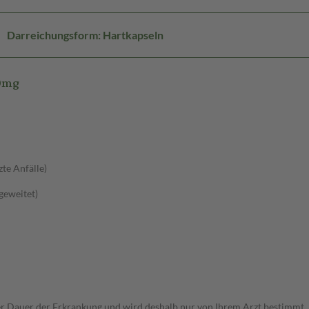
Darreichungsform: Hartkapseln
00mg
zte Anfälle)
sgeweitet)
r Dauer der Erkrankung und wird deshalb nur von Ihrem Arzt bestimmt.