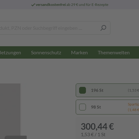
versandkostenfrei
ab 29 € und für E-Rezepte
letzungen
Sonnenschutz
Marken
Themenwelten
196 St
(1,53 € 
Sparti
98 St
(1,48 € 
300,44 €
1,53 € / 1 St