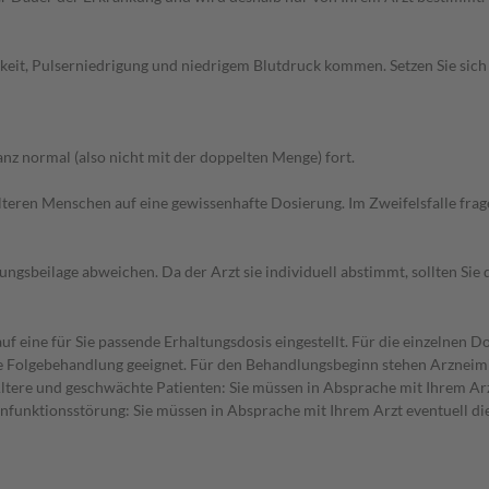
elkeit, Pulserniedrigung und niedrigem Blutdruck kommen. Setzen Sie si
z normal (also nicht mit der doppelten Menge) fort.
d älteren Menschen auf eine gewissenhafte Dosierung. Im Zweifelsfalle f
gsbeilage abweichen. Da der Arzt sie individuell abstimmt, sollten Si
f eine für Sie passende Erhaltungsdosis eingestellt. Für die einzelnen D
die Folgebehandlung geeignet. Für den Behandlungsbeginn stehen Arzneimi
Ältere und geschwächte Patienten: Sie müssen in Absprache mit Ihrem Arz
nfunktionsstörung: Sie müssen in Absprache mit Ihrem Arzt eventuell di