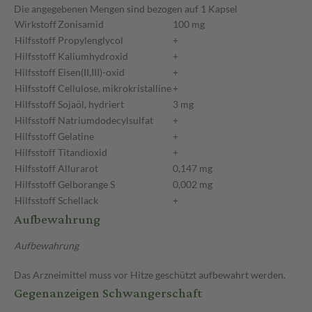
Die angegebenen Mengen sind bezogen auf 1 Kapsel
Wirkstoff
Zonisamid
100 mg
Hilfsstoff
Propylenglycol
+
Hilfsstoff
Kaliumhydroxid
+
Hilfsstoff
Eisen(II,III)-oxid
+
Hilfsstoff
Cellulose, mikrokristalline
+
Hilfsstoff
Sojaöl, hydriert
3 mg
Hilfsstoff
Natriumdodecylsulfat
+
Hilfsstoff
Gelatine
+
Hilfsstoff
Titandioxid
+
Hilfsstoff
Allurarot
0,147 mg
Hilfsstoff
Gelborange S
0,002 mg
Hilfsstoff
Schellack
+
Aufbewahrung
Aufbewahrung
Das Arzneimittel muss vor Hitze geschützt aufbewahrt werden.
Gegenanzeigen Schwangerschaft