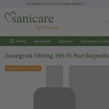
3
E-Rezept:
Heute bestellt,
morgen geliefert
Menü
Bestseller
Sparsets
Schmerzen & Ver
Zonegran 100mg 196 St Hartkapseln
Rezeptpflichtig
Reimport