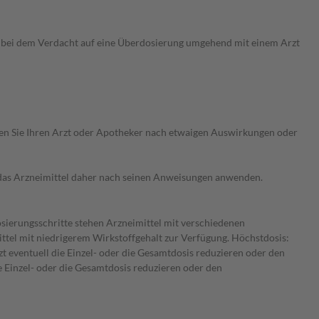
ch bei dem Verdacht auf eine Überdosierung umgehend mit einem Arzt
ragen Sie Ihren Arzt oder Apotheker nach etwaigen Auswirkungen oder
e das Arzneimittel daher nach seinen Anweisungen anwenden.
osierungsschritte stehen Arzneimittel mit verschiedenen
ttel mit niedrigerem Wirkstoffgehalt zur Verfügung. Höchstdosis:
t eventuell die Einzel- oder die Gesamtdosis reduzieren oder den
e Einzel- oder die Gesamtdosis reduzieren oder den