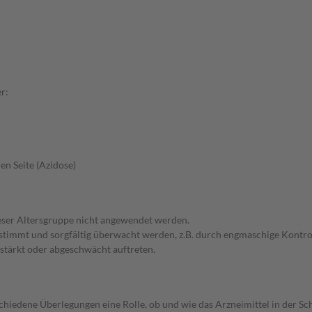
r:
en Seite (Azidose)
dieser Altersgruppe nicht angewendet werden.
bgestimmt und sorgfältig überwacht werden, z.B. durch engmaschige Kon
stärkt oder abgeschwächt auftreten.
rschiedene Überlegungen eine Rolle, ob und wie das Arzneimittel in der