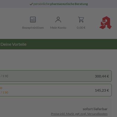
persönliche
pharmazeutische Beratung
Rezept einlösen
Mein Konto
0,00 €
Deine Vorteile
300,44 €
/ 1 St)
pp
145,23 €
/ 1 St)
sofort lieferbar
Preise inkl. MwSt. ggf. zzgl. Versandkosten