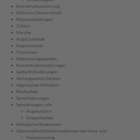
Koordinationsstörung
Delirium (Verwirrtheit)
Missempfindungen
Zittern
Unruhe
Angstzustände
Depressionen
Psychosen
Selbstmordgedanken
Konzentrationsstörungen
Gedächtnisstörungen
Verlangsamtes Denken
Aggressives Verhalten
Reizbarkeit
Sprechstörungen
Sehstörungen, wie:
Augenzittern
Doppeltsehen
Allergische Reaktionen
Überempfindlichkeitsreaktionen der Haut, wie:
Hautausschlag