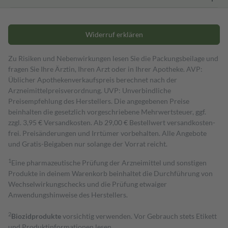
Widerruf erklären
Zu Risiken und Nebenwirkungen lesen Sie die Packungsbeilage und
fragen Sie Ihre Ärztin, Ihren Arzt oder in Ihrer Apotheke. AVP:
Üblicher Apothekenverkaufspreis berechnet nach der
Arzneimittelpreisverordnung. UVP: Unverbindliche
Preisempfehlung des Herstellers. Die angegebenen Preise
beinhalten die gesetzlich vorgeschriebene Mehrwertsteuer, ggf.
zzgl. 3,95 € Versandkosten. Ab 29,00 € Bestell­wert versand­kosten­
frei. Preisänderungen und Irrtümer vorbehalten. Alle Angebote
und Gratis-Beigaben nur solange der Vorrat reicht.
1
Eine pharmazeutische Prüfung der Arzneimittel und sonstigen
Produkte in deinem Warenkorb beinhaltet die Durchführung von
Wechselwirkungschecks und die Prüfung etwaiger
Anwendungshinweise des Herstellers.
2
Biozidprodukte
vorsichtig verwenden. Vor Gebrauch stets Etikett
und Produktinformationen lesen.