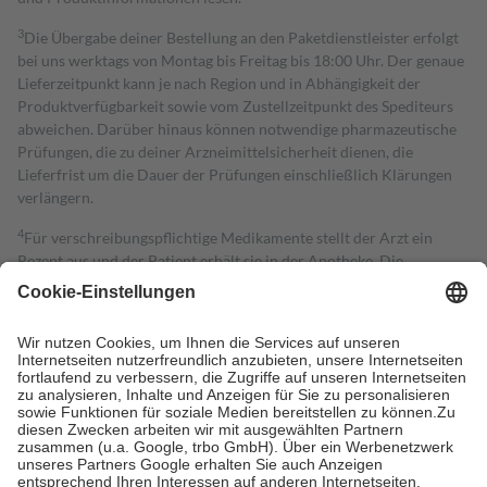
3
Die Übergabe deiner Bestellung an den Paketdienstleister erfolgt
bei uns werktags von Montag bis Freitag bis 18:00 Uhr. Der genaue
Lieferzeitpunkt kann je nach Region und in Abhängigkeit der
Produktverfügbarkeit sowie vom Zustellzeitpunkt des Spediteurs
abweichen. Darüber hinaus können notwendige pharmazeutische
Prüfungen, die zu deiner Arzneimittelsicherheit dienen, die
Lieferfrist um die Dauer der Prüfungen einschließlich Klärungen
verlängern.
4
Für verschreibungspflichtige Medikamente stellt der Arzt ein
Rezept aus und der Patient erhält sie in der Apotheke. Die
gesetzliche Krankenversicherung übernimmt in der Regel die
Kosten dafür, der Versicherte trägt einen Teil davon als Zuzahlung
mit.
Grundsätzlich leisten Mitglieder Zuzahlungen in Höhe von zehn
Prozent des Abgabepreises,
mindestens
jedoch
fünf Euro
und
höchstens zehn Euro.
Es sind jedoch nie mehr als die tatsächlichen
Kosten der Leistung zu entrichten.
Diese Regeln gelten grundsätzlich auch für Online-Apotheken.
Bei Heilmitteln und häuslicher Krankenpflege beträgt die